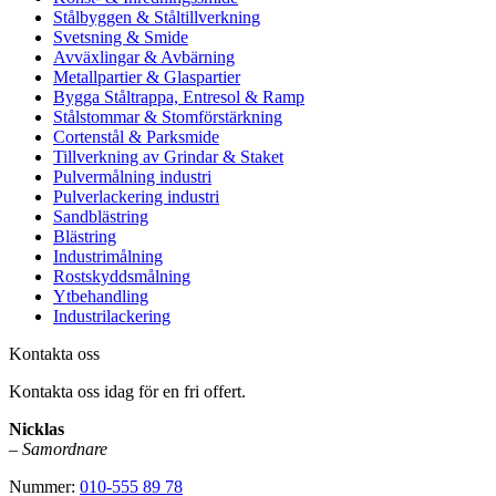
Stålbyggen & Ståltillverkning
Svetsning & Smide
Avväxlingar & Avbärning
Metallpartier & Glaspartier
Bygga Ståltrappa, Entresol & Ramp
Stålstommar & Stomförstärkning
Cortenstål & Parksmide
Tillverkning av Grindar & Staket
Pulvermålning industri
Pulverlackering industri
Sandblästring
Blästring
Industrimålning
Rostskyddsmålning
Ytbehandling
Industrilackering
Kontakta oss
Kontakta oss idag för en fri offert.
Nicklas
–
Samordnare
Nummer:
010-555 89 78