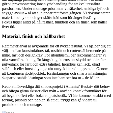
gör vi provmontering innan ytbehandling för att kvalitetssäkra
passformen. Under montage prioriterar vi säkerhet, smidiga lyft och
snygga avslut – så att allt landar rätt första gången. Vi dokumenterar
material och ytor, och ger skötselråd som förlänger livslängden.
Fokus ligger alltid på hållfasthet, funktion och en finish som håller
över tid.
Material, finish och hållbarhet
Rätt materialval är avgörande för ett lyckat resultat. Vi hjälper dig att
välja mellan konstruktionsstål, rostfritt och cortenstål beroende på
miljö, last och designkrav. För utomhusmiljöer rekommenderar vi
ofta varmförzinkning för långsiktigt korrosionsskydd och därefter
pulverlack för färg och extra tålighet. Inomhus kan lack, oljad
stålfinish eller borstad yta ge rätt uttryck i inredningssmide. Genom
att kombinera godstjocklek, förstärkningar och smarta infästningar
skapar vi stabila lösningar som inte bara ser bra ut – de håller.
Redo att förverkliga ditt smidesprojekt i Almnäs? Beskriv ditt behov
och bifoga gärna skisser eller mått – använd kontaktformuläret för
att begära offert eller boka ett platsbesök. Vi återkommer snabbt med
förslag, prisbild och tidplan så att du tryggt kan gå vidare till
produktion och montage.