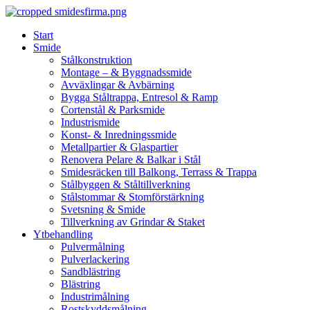
Skip
to
Start
content
Smide
Stålkonstruktion
Montage – & Byggnadssmide
Avväxlingar & Avbärning
Bygga Ståltrappa, Entresol & Ramp
Cortenstål & Parksmide
Industrismide
Konst- & Inredningssmide
Metallpartier & Glaspartier
Renovera Pelare & Balkar i Stål
Smidesräcken till Balkong, Terrass & Trappa
Stålbyggen & Ståltillverkning
Stålstommar & Stomförstärkning
Svetsning & Smide
Tillverkning av Grindar & Staket
Ytbehandling
Pulvermålning
Pulverlackering
Sandblästring
Blästring
Industrimålning
Rostskyddsmålning