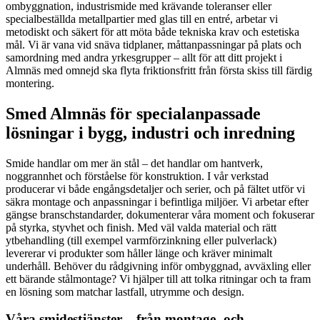
ombyggnation, industrismide med krävande toleranser eller
specialbeställda metallpartier med glas till en entré, arbetar vi
metodiskt och säkert för att möta både tekniska krav och estetiska
mål. Vi är vana vid snäva tidplaner, måttanpassningar på plats och
samordning med andra yrkesgrupper – allt för att ditt projekt i
Almnäs med omnejd ska flyta friktionsfritt från första skiss till färdig
montering.
Smed Almnäs för specialanpassade
lösningar i bygg, industri och inredning
Smide handlar om mer än stål – det handlar om hantverk,
noggrannhet och förståelse för konstruktion. I vår verkstad
producerar vi både engångsdetaljer och serier, och på fältet utför vi
säkra montage och anpassningar i befintliga miljöer. Vi arbetar efter
gängse branschstandarder, dokumenterar våra moment och fokuserar
på styrka, styvhet och finish. Med väl valda material och rätt
ytbehandling (till exempel varmförzinkning eller pulverlack)
levererar vi produkter som håller länge och kräver minimalt
underhåll. Behöver du rådgivning inför ombyggnad, avväxling eller
ett bärande stålmontage? Vi hjälper till att tolka ritningar och ta fram
en lösning som matchar lastfall, utrymme och design.
Våra smidestjänster – från montage- och