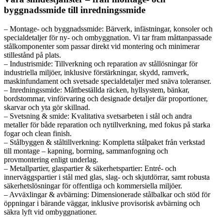
byggnadssmide till inredningssmide
– Montage- och byggnadssmide: Bärverk, infästningar, konsoler och
specialdetaljer för ny- och ombyggnation. Vi tar fram måttanpassade
stålkomponenter som passar direkt vid montering och minimerar
stillestånd på plats.
– Industrismide: Tillverkning och reparation av stållösningar för
industriella miljöer, inklusive förstärkningar, skydd, ramverk,
maskinfundament och svetsade specialdetaljer med snäva toleranser.
– Inredningssmide: Måttbeställda räcken, hyllsystem, bänkar,
bordstommar, vinförvaring och designade detaljer där proportioner,
skarvar och yta gör skillnad.
– Svetsning & smide: Kvalitativa svetsarbeten i stål och andra
metaller för både reparation och nytillverkning, med fokus på starka
fogar och clean finish.
– Stålbyggen & ståltillverkning: Kompletta stålpaket från verkstad
till montage – kapning, borrning, sammanfogning och
provmontering enligt underlag.
– Metallpartier, glaspartier & säkerhetspartier: Entré- och
innerväggspartier i stål med glas, slag- och skjutdörrar, samt robusta
säkerhetslösningar för offentliga och kommersiella miljöer.
– Avväxlingar & avbärning: Dimensionerade stålbalkar och stöd för
öppningar i bärande väggar, inklusive provisorisk avbärning och
säkra lyft vid ombyggnationer.