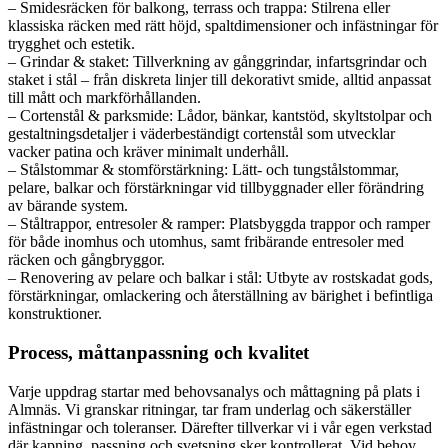
– Smidesräcken för balkong, terrass och trappa: Stilrena eller
klassiska räcken med rätt höjd, spaltdimensioner och infästningar för
trygghet och estetik.
– Grindar & staket: Tillverkning av gånggrindar, infartsgrindar och
staket i stål – från diskreta linjer till dekorativt smide, alltid anpassat
till mått och markförhållanden.
– Cortenstål & parksmide: Lådor, bänkar, kantstöd, skyltstolpar och
gestaltningsdetaljer i väderbeständigt cortenstål som utvecklar
vacker patina och kräver minimalt underhåll.
– Stålstommar & stomförstärkning: Lätt- och tungstålstommar,
pelare, balkar och förstärkningar vid tillbyggnader eller förändring
av bärande system.
– Ståltrappor, entresoler & ramper: Platsbyggda trappor och ramper
för både inomhus och utomhus, samt fribärande entresoler med
räcken och gångbryggor.
– Renovering av pelare och balkar i stål: Utbyte av rostskadat gods,
förstärkningar, omlackering och återställning av bärighet i befintliga
konstruktioner.
Process, måttanpassning och kvalitet
Varje uppdrag startar med behovsanalys och måttagning på plats i
Almnäs. Vi granskar ritningar, tar fram underlag och säkerställer
infästningar och toleranser. Därefter tillverkar vi i vår egen verkstad
där kapning, passning och svetsning sker kontrollerat. Vid behov