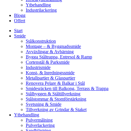
Ytbehandling
Industrilackering
Blogg
Offert
Start
Smide
Stålkonstruktion
Montage – & Byggnadssmide
Avväxlingar & Avbärning
Bygga Ståltrappa, Entresol & Ramp
Cortenstål & Parksmide
Industrismide
Konst- & Inredningssmide
Metallpartier & Glaspartier
Renovera Pelare & Balkar i Stål
Smidesräcken till Balkong, Terrass & Trappa
Stålbyggen & Ståltillverkning
Stålstommar & Stomförstärkning
Svetsning & Smide
Tillverkning av Grindar & Staket
Ytbehandling
Pulvermålning
Pulverlackering
Sandblästring