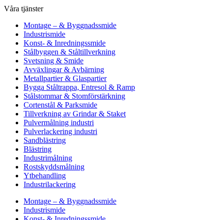
Våra tjänster
Montage – & Byggnadssmide
Industrismide
Konst- & Inredningssmide
Stålbyggen & Ståltillverkning
Svetsning & Smide
Avväxlingar & Avbärning
Metallpartier & Glaspartier
Bygga Ståltrappa, Entresol & Ramp
Stålstommar & Stomförstärkning
Cortenstål & Parksmide
Tillverkning av Grindar & Staket
Pulvermålning industri
Pulverlackering industri
Sandblästring
Blästring
Industrimålning
Rostskyddsmålning
Ytbehandling
Industrilackering
Montage – & Byggnadssmide
Industrismide
Konst- & Inredningssmide