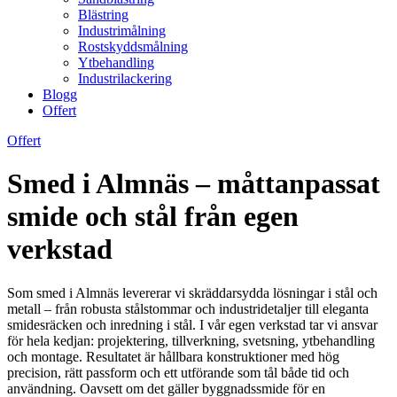
Blästring
Industrimålning
Rostskyddsmålning
Ytbehandling
Industrilackering
Blogg
Offert
Offert
Smed i Almnäs – måttanpassat
smide och stål från egen
verkstad
Som smed i Almnäs levererar vi skräddarsydda lösningar i stål och
metall – från robusta stålstommar och industridetaljer till eleganta
smidesräcken och inredning i stål. I vår egen verkstad tar vi ansvar
för hela kedjan: projektering, tillverkning, svetsning, ytbehandling
och montage. Resultatet är hållbara konstruktioner med hög
precision, rätt passform och ett utförande som tål både tid och
användning. Oavsett om det gäller byggnadssmide för en