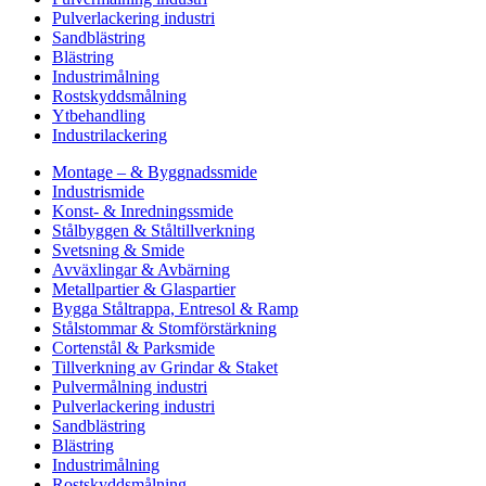
Pulverlackering industri
Sandblästring
Blästring
Industrimålning
Rostskyddsmålning
Ytbehandling
Industrilackering
Montage – & Byggnadssmide
Industrismide
Konst- & Inredningssmide
Stålbyggen & Ståltillverkning
Svetsning & Smide
Avväxlingar & Avbärning
Metallpartier & Glaspartier
Bygga Ståltrappa, Entresol & Ramp
Stålstommar & Stomförstärkning
Cortenstål & Parksmide
Tillverkning av Grindar & Staket
Pulvermålning industri
Pulverlackering industri
Sandblästring
Blästring
Industrimålning
Rostskyddsmålning