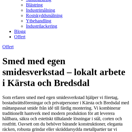
Blästring
Industrimålning
Rostskyddsmålning
Ytbehandling
Industrilackering
Blogg
Offert
Offert
Smed med egen
smidesverkstad – lokalt arbete
i Kärsta och Bredsdal
Som erfaren smed med egen smidesverkstad hjälper vi företag,
bostadsrättsföreningar och privatpersoner i Kärsta och Bredsdal med
måttanpassat smide från idé till färdig montering. Vi kombinerar
traditionellt hantverk med modern produktion för att leverera
hållbara, säkra och estetiskt tilltalande lösningar i stål, corten och
rostfritt. Oavsett om du behöver bärande konstruktioner, eleganta
räcken, robusta grindar eller skräddarsydda metallpartier tar vi