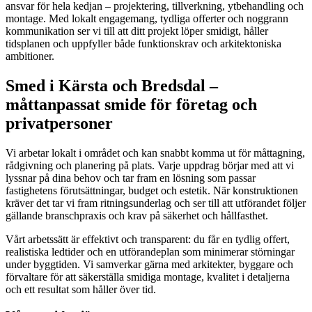
ansvar för hela kedjan – projektering, tillverkning, ytbehandling och
montage. Med lokalt engagemang, tydliga offerter och noggrann
kommunikation ser vi till att ditt projekt löper smidigt, håller
tidsplanen och uppfyller både funktionskrav och arkitektoniska
ambitioner.
Smed i Kärsta och Bredsdal –
måttanpassat smide för företag och
privatpersoner
Vi arbetar lokalt i området och kan snabbt komma ut för måttagning,
rådgivning och planering på plats. Varje uppdrag börjar med att vi
lyssnar på dina behov och tar fram en lösning som passar
fastighetens förutsättningar, budget och estetik. När konstruktionen
kräver det tar vi fram ritningsunderlag och ser till att utförandet följer
gällande branschpraxis och krav på säkerhet och hållfasthet.
Vårt arbetssätt är effektivt och transparent: du får en tydlig offert,
realistiska ledtider och en utförandeplan som minimerar störningar
under byggtiden. Vi samverkar gärna med arkitekter, byggare och
förvaltare för att säkerställa smidiga montage, kvalitet i detaljerna
och ett resultat som håller över tid.