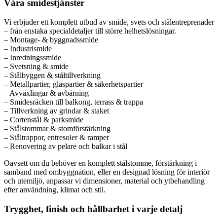
Våra smidestjänster
Vi erbjuder ett komplett utbud av smide, svets och stålentreprenader
– från enstaka specialdetaljer till större helhetslösningar.
– Montage- & byggnadssmide
– Industrismide
– Inredningssmide
– Svetsning & smide
– Stålbyggen & ståltillverkning
– Metallpartier, glaspartier & säkerhetspartier
– Avväxlingar & avbärning
– Smidesräcken till balkong, terrass & trappa
– Tillverkning av grindar & staket
– Cortenstål & parksmide
– Stålstommar & stomförstärkning
– Ståltrappor, entresoler & ramper
– Renovering av pelare och balkar i stål
Oavsett om du behöver en komplett stålstomme, förstärkning i
samband med ombyggnation, eller en designad lösning för interiör
och utemiljö, anpassar vi dimensioner, material och ytbehandling
efter användning, klimat och stil.
Trygghet, finish och hållbarhet i varje detalj