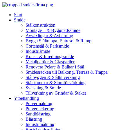
Skip
to
Start
content
Smide
Stålkonstruktion
Montage – & Byggnadssmide
Avväxlingar & Avbärning
Bygga Ståltrappa, Entresol & Ramp
Cortenstål & Parksmide
Industrismide
Konst- & Inredningssmide
Metallpartier & Glaspartier
Renovera Pelare & Balkar i Stål
Smidesräcken till Balkong, Terrass & Trappa
Stålbyggen & Ståltillverkning
Stålstommar & Stomförstärkning
Svetsning & Smide
Tillverkning av Grindar & Staket
Ytbehandling
Pulvermålning
Pulverlackering
Sandblästring
Blästring
Industrimålning
Rostskyddsmålning