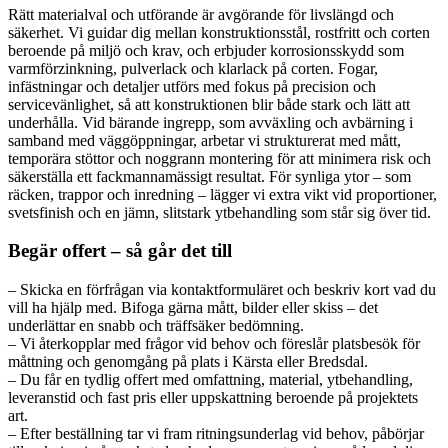
Rätt materialval och utförande är avgörande för livslängd och
säkerhet. Vi guidar dig mellan konstruktionsstål, rostfritt och corten
beroende på miljö och krav, och erbjuder korrosionsskydd som
varmförzinkning, pulverlack och klarlack på corten. Fogar,
infästningar och detaljer utförs med fokus på precision och
servicevänlighet, så att konstruktionen blir både stark och lätt att
underhålla. Vid bärande ingrepp, som avväxling och avbärning i
samband med väggöppningar, arbetar vi strukturerat med mått,
temporära stöttor och noggrann montering för att minimera risk och
säkerställa ett fackmannamässigt resultat. För synliga ytor – som
räcken, trappor och inredning – lägger vi extra vikt vid proportioner,
svetsfinish och en jämn, slitstark ytbehandling som står sig över tid.
Begär offert – så går det till
– Skicka en förfrågan via kontaktformuläret och beskriv kort vad du
vill ha hjälp med. Bifoga gärna mått, bilder eller skiss – det
underlättar en snabb och träffsäker bedömning.
– Vi återkopplar med frågor vid behov och föreslår platsbesök för
måttning och genomgång på plats i Kärsta eller Bredsdal.
– Du får en tydlig offert med omfattning, material, ytbehandling,
leveranstid och fast pris eller uppskattning beroende på projektets
art.
– Efter beställning tar vi fram ritningsunderlag vid behov, påbörjar