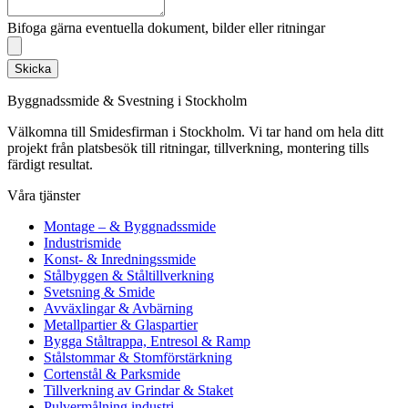
Bifoga gärna eventuella dokument, bilder eller ritningar
Skicka
Byggnadssmide & Svestning i Stockholm
Välkomna till Smidesfirman i Stockholm. Vi tar hand om hela ditt
projekt från platsbesök till ritningar, tillverkning, montering tills
färdigt resultat.
Våra tjänster
Montage – & Byggnadssmide
Industrismide
Konst- & Inredningssmide
Stålbyggen & Ståltillverkning
Svetsning & Smide
Avväxlingar & Avbärning
Metallpartier & Glaspartier
Bygga Ståltrappa, Entresol & Ramp
Stålstommar & Stomförstärkning
Cortenstål & Parksmide
Tillverkning av Grindar & Staket
Pulvermålning industri