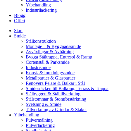
Ytbehandling
Industrilackering
Blogg
Offert
Start
Smide
Stålkonstruktion
Montage – & Byggnadssmide
Avväxlingar & Avbärning
Bygga Ståltrappa, Entresol & Ramp
Cortenstål & Parksmide
Industrismide
Konst- & Inredningssmide
Metallpartier & Glaspartier
Renovera Pelare & Balkar i Stål
Smidesräcken till Balkong, Terrass & Trappa
Stålbyggen & Ståltillverkning
Stålstommar & Stomförstärkning
Svetsning & Smide
Tillverkning av Grindar & Staket
Ytbehandling
Pulvermålning
Pulverlackering
Sandblästring