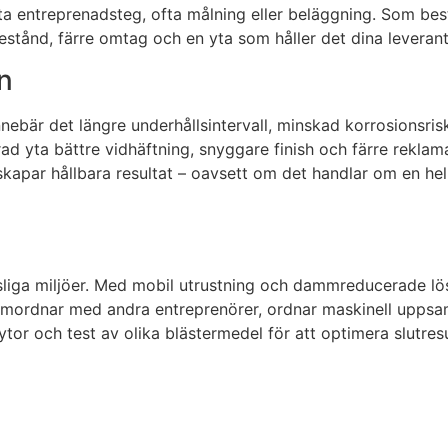
ästa entreprenadsteg, ofta målning eller beläggning. Som bes
estånd, färre omtag och en yta som håller det dina leverant
n
innebär det längre underhållsintervall, minskad korrosionsris
ad yta bättre vidhäftning, snyggare finish och färre reklama
kapar hållbara resultat – oavsett om det handlar om en hel f
nsliga miljöer. Med mobil utrustning och dammreducerade lös
 samordnar med andra entreprenörer, ordnar maskinell uppsam
tor och test av olika blästermedel för att optimera slutresul