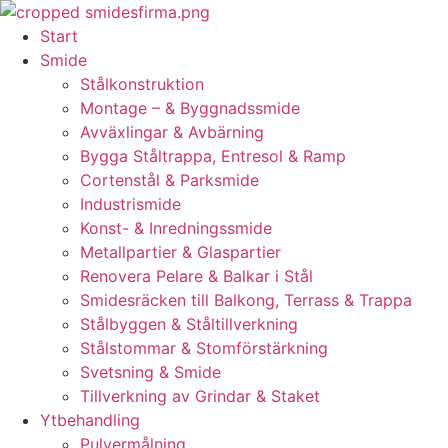
Skip
to
Start
content
Smide
Stålkonstruktion
Montage – & Byggnadssmide
Avväxlingar & Avbärning
Bygga Ståltrappa, Entresol & Ramp
Cortenstål & Parksmide
Industrismide
Konst- & Inredningssmide
Metallpartier & Glaspartier
Renovera Pelare & Balkar i Stål
Smidesräcken till Balkong, Terrass & Trappa
Stålbyggen & Ståltillverkning
Stålstommar & Stomförstärkning
Svetsning & Smide
Tillverkning av Grindar & Staket
Ytbehandling
Pulvermålning