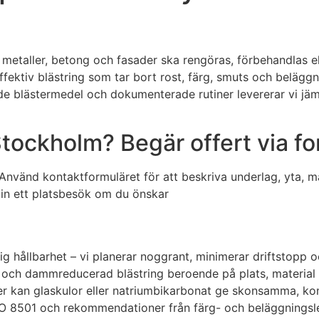
r metaller, betong och fasader ska rengöras, förbehandlas ell
ektiv blästring som tar bort rost, färg, smuts och beläggni
e blästermedel och dokumenterade rutiner levererar vi jämn
Stockholm? Begär offert via f
lm? Använd kontaktformuläret för att beskriva underlag, yt
 in ett platsbesök om du önskar
tig hållbarhet – vi planerar noggrant, minimerar driftstopp
ng och dammreducerad blästring beroende på plats, material o
er kan glaskulor eller natriumbikarbonat ge skonsamma, kontr
ISO 8501 och rekommendationer från färg- och beläggningslev