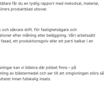
tällare får du en tydlig rapport med metodval, material,
örers produktblad utlovar.
k och säkrare drift. För fastighetsägare och
tioner efter målning eller beläggning. Vårt arbetssätt
asad, ett produktionsgolv eller ett parti balkar i en
ningar kan vi blästra där jobbet finns – på
ling av blästermedel och ser till att omgivningen störs så
tatet innan fullskalig insats.