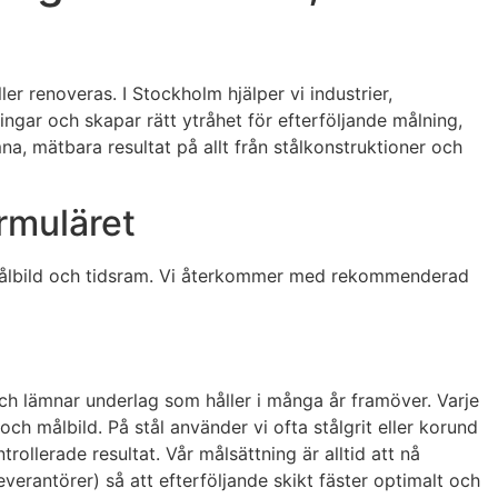
er renoveras. I Stockholm hjälper vi industrier,
ngar och skapar rätt ytråhet för efterföljande målning,
a, mätbara resultat på allt från stålkonstruktioner och
ormuläret
a, målbild och tidsram. Vi återkommer med rekommenderad
 och lämnar underlag som håller i många år framöver. Varje
ch målbild. På stål använder vi ofta stålgrit eller korund
ollerade resultat. Vår målsättning är alltid att nå
erantörer) så att efterföljande skikt fäster optimalt och