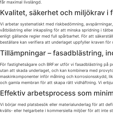
får maximal livslängd.
Kvalitet, säkerhet och miljökrav i 
Vi arbetar systematiskt med riskbedömning, avspärrningar
våtblästring eller inkapsling för att minska spridning i tä
enligt gällande regler med full spårbarhet. För att säkerstä
beställare kan verifiera att underlaget uppfyller kraven för
Tillämpningar – fasadblästring, i
För fastighetsägare och BRF:er utför vi fasadblästring på p
utan att skada underlaget, och kan kombinera med provytor f
maskinkomponenter inför målning och korrosionsskydd, liks
och gamla membran för att skapa rätt vidhäftning. Vi erbjude
Effektiv arbetsprocess som minim
Vi börjar med platsbesök eller materialunderlag för att def
kvälls- eller helgarbete i kommersiella miljöer för att inte 