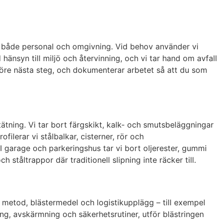
a både personal och omgivning. Vid behov använder vi
hänsyn till miljö och återvinning, och vi tar hand om avfall
t före nästa steg, och dokumenterar arbetet så att du som
tätning. Vi tar bort färgskikt, kalk- och smutsbeläggningar
ilerar vi stålbalkar, cisterner, rör och
 garage och parkeringshus tar vi bort oljerester, gummi
ståltrappor där traditionell slipning inte räcker till.
vi metod, blästermedel och logistikupplägg – till exempel
ring, avskärmning och säkerhetsrutiner, utför blästringen