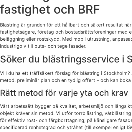
fastighet och BRF
Blästring är grunden för ett hållbart och säkert resultat nä
fastighetsägare, företag och bostadsrättsföreningar med eff
beläggning eller rostskydd. Med mobil utrustning, anpassad
industrigolv till puts- och tegel­fasader.
Söker du blästringsservice i 
Vill du ha ett träffsäkert förslag för blästring i Stockho
metod, preliminär plan och en tydlig offert – och kan boka
Rätt metod för varje yta och krav
Vårt arbetssätt bygger på kvalitet, arbetsmiljö och långsik
objekt kräver sin metod. Vi utför torrblästring, våtblästri
för effektiv rost- och färgborttagning; på känsligare fasad
specificerad renhetsgrad och ytråhet (till exempel enligt 