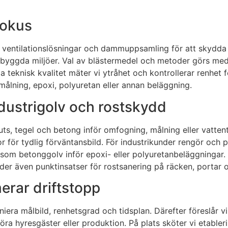
fokus
, ventilationslösningar och dammuppsamling för att skydd
tbebyggda miljöer. Val av blästermedel och metoder görs med 
lla teknisk kvalitet mäter vi ytråhet och kontrollerar renhe
 målning, epoxi, polyuretan eller annan beläggning.
ndustrigolv och rostskydd
uts, tegel och betong inför omfogning, målning eller vatten
ör tydlig förväntansbild. För industrikunder rengör och prof
om betonggolv inför epoxi- eller polyuretanbeläggningar. I
r även punktinsatser för rostsanering på räcken, portar och 
erar driftstopp
iniera målbild, renhetsgrad och tidsplan. Därefter föreslår 
störa hyresgäster eller produktion. På plats sköter vi etable