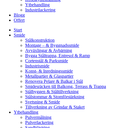
Ytbehandling
Industrilackering
Blogg
Offert
Start
Smide
Stålkonstruktion
Montage – & Byggnadssmide
Avväxlingar & Avbärning
Bygga Ståltrappa, Entresol & Ramp
Cortenstål & Parksmide
Industrismide
Konst- & Inredningssmide
Metallpartier & Glaspartier
Renovera Pelare & Balkar i Stål
Smidesräcken till Balkong, Terrass & Trappa
Stålbyggen & Ståltillverkning
Stålstommar & Stomförstärkning
Svetsning & Smide
Tillverkning av Grindar & Staket
Ytbehandling
Pulvermålning
Pulverlackering
Sandblästring