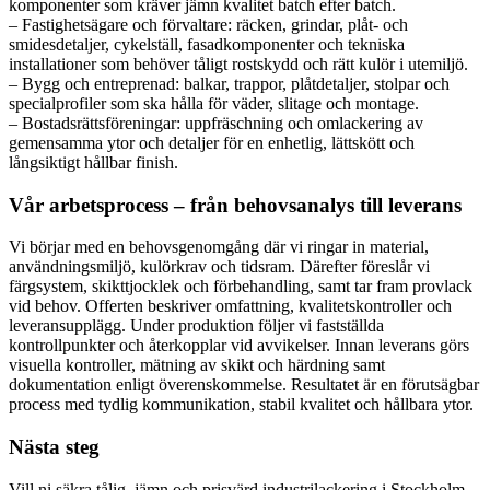
komponenter som kräver jämn kvalitet batch efter batch.
– Fastighetsägare och förvaltare: räcken, grindar, plåt- och
smidesdetaljer, cykelställ, fasadkomponenter och tekniska
installationer som behöver tåligt rostskydd och rätt kulör i utemiljö.
– Bygg och entreprenad: balkar, trappor, plåtdetaljer, stolpar och
specialprofiler som ska hålla för väder, slitage och montage.
– Bostadsrättsföreningar: uppfräschning och omlackering av
gemensamma ytor och detaljer för en enhetlig, lättskött och
långsiktigt hållbar finish.
Vår arbetsprocess – från behovsanalys till leverans
Vi börjar med en behovsgenomgång där vi ringar in material,
användningsmiljö, kulörkrav och tidsram. Därefter föreslår vi
färgsystem, skikttjocklek och förbehandling, samt tar fram provlack
vid behov. Offerten beskriver omfattning, kvalitetskontroller och
leveransupplägg. Under produktion följer vi fastställda
kontrollpunkter och återkopplar vid avvikelser. Innan leverans görs
visuella kontroller, mätning av skikt och härdning samt
dokumentation enligt överenskommelse. Resultatet är en förutsägbar
process med tydlig kommunikation, stabil kvalitet och hållbara ytor.
Nästa steg
Vill ni säkra tålig, jämn och prisvärd industrilackering i Stockholm –