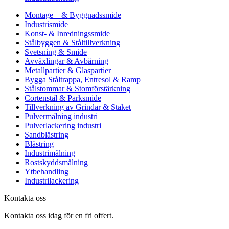
Montage – & Byggnadssmide
Industrismide
Konst- & Inredningssmide
Stålbyggen & Ståltillverkning
Svetsning & Smide
Avväxlingar & Avbärning
Metallpartier & Glaspartier
Bygga Ståltrappa, Entresol & Ramp
Stålstommar & Stomförstärkning
Cortenstål & Parksmide
Tillverkning av Grindar & Staket
Pulvermålning industri
Pulverlackering industri
Sandblästring
Blästring
Industrimålning
Rostskyddsmålning
Ytbehandling
Industrilackering
Kontakta oss
Kontakta oss idag för en fri offert.