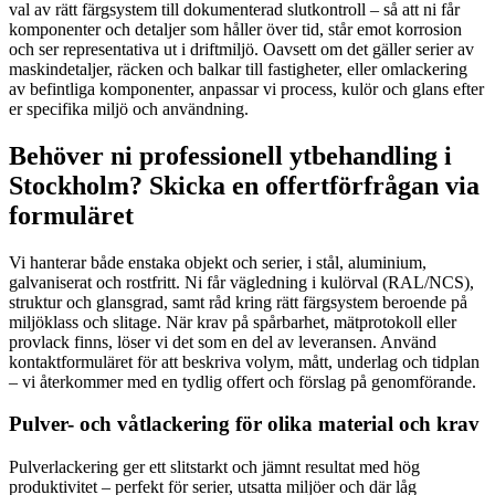
val av rätt färgsystem till dokumenterad slutkontroll – så att ni får
komponenter och detaljer som håller över tid, står emot korrosion
och ser representativa ut i driftmiljö. Oavsett om det gäller serier av
maskindetaljer, räcken och balkar till fastigheter, eller omlackering
av befintliga komponenter, anpassar vi process, kulör och glans efter
er specifika miljö och användning.
Behöver ni professionell ytbehandling i
Stockholm? Skicka en offertförfrågan via
formuläret
Vi hanterar både enstaka objekt och serier, i stål, aluminium,
galvaniserat och rostfritt. Ni får vägledning i kulörval (RAL/NCS),
struktur och glansgrad, samt råd kring rätt färgsystem beroende på
miljöklass och slitage. När krav på spårbarhet, mätprotokoll eller
provlack finns, löser vi det som en del av leveransen. Använd
kontaktformuläret för att beskriva volym, mått, underlag och tidplan
– vi återkommer med en tydlig offert och förslag på genomförande.
Pulver- och våtlackering för olika material och krav
Pulverlackering ger ett slitstarkt och jämnt resultat med hög
produktivitet – perfekt för serier, utsatta miljöer och där låg