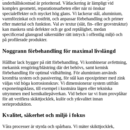
underhållskostnad är prioriterad. Våtlackering är lämpligt vid
komplex geometri, reparationsarbeten eller när ni önskar
specialeffekter och mycket hög glans. Vi lackerar stål, aluminium,
varmförzinkat och rostfritt, och anpassar förbehandling och primer
efter material och funktion. Val av textur (slät, fin- eller grovstruktur)
kan maskera små defekter och ge god reptålighet, medan
specificerad glansgrad säkerställer rätt intryck i offentlig miljö och
på profilerade produkter.
Noggrann förbehandling för maximal livslängd
Hållbar lack bygger på rätt förbehandling. Vi kombinerar avfettning,
mekanisk rengöring/blästring där det behövs, samt kemisk
förbehandling för optimal vidhäftning. För aluminium används
kromfria system och passivering, för stål kan epoxiprimer med zink
väljas vid höga korrosionskrav. Vi dimensionerar system utifrån
exponeringsklass, till exempel i kustnära lägen eller tekniska
utrymmen med kemikaliepåverkan. Vid behov tar vi fram provplåtar
för att verifiera skikttjocklek, kulör och ytkvalitet innan
serieproduktion.
Kvalitet, säkerhet och miljö i fokus
Våra processer är styrda och spårbara. Vi mäter skikttjocklek,