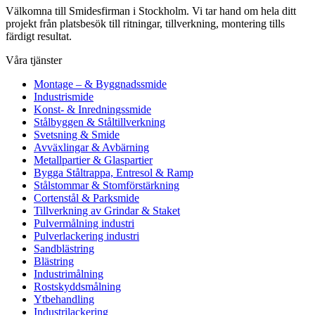
Välkomna till Smidesfirman i Stockholm. Vi tar hand om hela ditt
projekt från platsbesök till ritningar, tillverkning, montering tills
färdigt resultat.
Våra tjänster
Montage – & Byggnadssmide
Industrismide
Konst- & Inredningssmide
Stålbyggen & Ståltillverkning
Svetsning & Smide
Avväxlingar & Avbärning
Metallpartier & Glaspartier
Bygga Ståltrappa, Entresol & Ramp
Stålstommar & Stomförstärkning
Cortenstål & Parksmide
Tillverkning av Grindar & Staket
Pulvermålning industri
Pulverlackering industri
Sandblästring
Blästring
Industrimålning
Rostskyddsmålning
Ytbehandling
Industrilackering