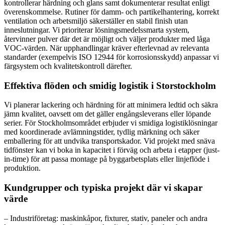
kontrollerar härdning och glans samt dokumenterar resultat enligt
överenskommelse. Rutiner för damm- och partikelhantering, korrekt
ventilation och arbetsmiljö säkerställer en stabil finish utan
inneslutningar. Vi prioriterar lösningsmedelssmarta system,
återvinner pulver där det är möjligt och väljer produkter med låga
VOC-värden. När upphandlingar kräver efterlevnad av relevanta
standarder (exempelvis ISO 12944 för korrosionsskydd) anpassar vi
färgsystem och kvalitetskontroll därefter.
Effektiva flöden och smidig logistik i Storstockholm
Vi planerar lackering och härdning för att minimera ledtid och säkra
jämn kvalitet, oavsett om det gäller engångsleverans eller löpande
serier. För Stockholmsområdet erbjuder vi smidiga logistiklösningar
med koordinerade avlämningstider, tydlig märkning och säker
emballering för att undvika transportskador. Vid projekt med snäva
tidfönster kan vi boka in kapacitet i förväg och arbeta i etapper (just-
in-time) för att passa montage på byggarbetsplats eller linjeflöde i
produktion.
Kundgrupper och typiska projekt där vi skapar
värde
– Industriföretag: maskinkåpor, fixturer, stativ, paneler och andra