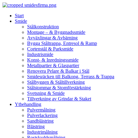
Skip
to
Start
content
Smide
Stålkonstruktion
Montage – & Byggnadssmide
Avväxlingar & Avbärning
Bygga Ståltrappa, Entresol & Ramp
Cortenstål & Parksmide
Industrismide
Konst- & Inredningssmide
Metallpartier & Glaspartier
Renovera Pelare & Balkar i Stål
Smidesräcken till Balkong, Terrass & Trappa
Stålbyggen & Ståltillverkning
Stålstommar & Stomförstärkning
Svetsning & Smide
Tillverkning av Grindar & Staket
Ytbehandling
Pulvermålning
Pulverlackering
Sandblästring
Blästring
Industrimålning
Rostskyddsmålning