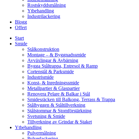
Rostskyddsmålning
Ytbehandling
Industrilackering
Blogg
Offert
Start
Smide
Stålkonstruktion
Montage – & Byggnadssmide
Avväxlingar & Avbärning
Bygga Ståltrappa, Entresol & Ramp
Cortenstål & Parksmide
Industrismide
Konst- & Inredningssmide
Metallpartier & Glaspartier
Renovera Pelare & Balkar i Stål
Smidesräcken till Balkong, Terrass & Trappa
Stålbyggen & Ståltillverkning
Stålstommar & Stomförstärkning
Svetsning & Smide
Tillverkning av Grindar & Staket
Ytbehandling
Pulvermålning
Pulverlackering