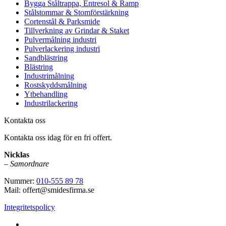
Bygga Ståltrappa, Entresol & Ramp
Stålstommar & Stomförstärkning
Cortenstål & Parksmide
Tillverkning av Grindar & Staket
Pulvermålning industri
Pulverlackering industri
Sandblästring
Blästring
Industrimålning
Rostskyddsmålning
Ytbehandling
Industrilackering
Kontakta oss
Kontakta oss idag för en fri offert.
Nicklas
–
Samordnare
Nummer:
010-555 89 78
Mail: offert@smidesfirma.se
Integritetspolicy
Vi utför arbeten i hela