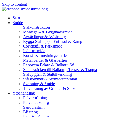
Skip to content
Start
Smide
Stålkonstruktion
Montage – & Byggnadssmide
Avväxlingar & Avbärning
Bygga Ståltrappa, Entresol & Ramp
Cortenstål & Parksmide
Industrismide
Konst- & Inredningssmide
Metallpartier & Glaspartier
Renovera Pelare & Balkar i Stål
Smidesräcken till Balkong, Terrass & Trappa
Stålbyggen & Ståltillverkning
Stålstommar & Stomförstärkning
Svetsning & Smide
Tillverkning av Grindar & Staket
Ytbehandling
Pulvermålning
Pulverlackering
Sandblästring
Blästring
Industrimålning