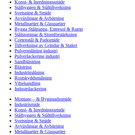
Konst- & Inredningssmide
Stålbyggen & Ståltillverkning
Svetsning & Smide
Avväxlingar & Avbärning
Metallpartier & Glaspartier
Bygga Ståltrappa, Entresol & Ramp
Stålstommar & Stomförstärkning
Cortenstål & Parksmide
Tillverkning av Grindar & Staket
Pulvermålning industri
Pulverlackering industri
Sandblästring
Blästring
Industrimålning
Rostskyddsmålning
Ytbehandling
Industrilackering
Montage – & Byggnadssmide
Industrismide
Konst- & Inredningssmide
Stålbyggen & Ståltillverkning
Svetsning & Smide
Avväxlingar & Avbärning
Metallpartier & Glaspartier