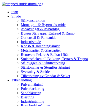
Skip
to
Start
content
Smide
Stålkonstruktion
Montage – & Byggnadssmide
Avväxlingar & Avbärning
Bygga Ståltrappa, Entresol & Ramp
Cortenstål & Parksmide
Industrismide
Konst- & Inredningssmide
Metallpartier & Glaspartier
Renovera Pelare & Balkar i Stål
Smidesräcken till Balkong, Terrass & Trappa
Stålbyggen & Ståltillverkning
Stålstommar & Stomförstärkning
Svetsning & Smide
Tillverkning av Grindar & Staket
Ytbehandling
Pulvermålning
Pulverlackering
Sandblästring
Blästring
Industrimålning
Rostskyddsmålning