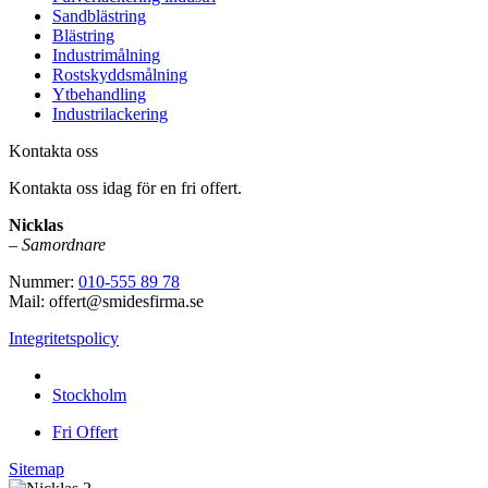
Sandblästring
Blästring
Industrimålning
Rostskyddsmålning
Ytbehandling
Industrilackering
Kontakta oss
Kontakta oss idag för en fri offert.
Nicklas
–
Samordnare
Nummer:
010-555 89 78
Mail: offert@smidesfirma.se
Integritetspolicy
Vi utför arbeten i hela
Stockholm
Fri Offert
Sitemap