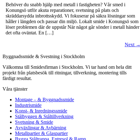
Behöver du snabb hjälp med metall i fastigheten? Vår smed i
Konungsö utför akuta reparationer, svetsning på plats och
skräddarsydda inbrottsskydd. Vi fokuserar på säkra lösningar som
håller i längden och passar din miljö. Lokalt smide i Konungsö som
löser problemen där de uppstår När något går sönder i metall händer
det ofta oväntat. En […]
Next
Byggnadssmide & Svestning i Stockholm
Välkomna till Smidesfirman i Stockholm. Vi tar hand om hela ditt
projekt från platsbesök till ritningar, tillverkning, montering tills
färdigt resultat.
Våra tjänster
Montage – & Byggnadssmide
Industrismide
Konst- & Inredningssmide
Stålbyggen & Ståltillverkning
Svetsning & Smide
Avväxlingar & Avbärning
Metallpartier & Glaspartier
Bygga Ståltrappa, Entresol & Ramp