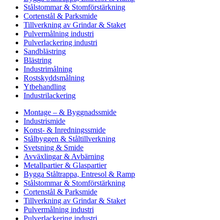
Stålstommar & Stomförstärkning
Cortenstål & Parksmide
Tillverkning av Grindar & Staket
Pulvermålning industri
Pulverlackering industri
Sandblästring
Blästring
Industrimålning
Rostskyddsmålning
Ytbehandling
Industrilackering
Montage – & Byggnadssmide
Industrismide
Konst- & Inredningssmide
Stålbyggen & Ståltillverkning
Svetsning & Smide
Avväxlingar & Avbärning
Metallpartier & Glaspartier
Bygga Ståltrappa, Entresol & Ramp
Stålstommar & Stomförstärkning
Cortenstål & Parksmide
Tillverkning av Grindar & Staket
Pulvermålning industri
Pulverlackering industri