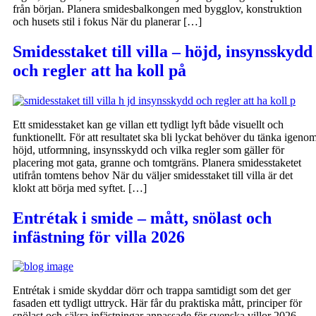
från början. Planera smidesbalkongen med bygglov, konstruktion
och husets stil i fokus När du planerar […]
Smidesstaket till villa – höjd, insynsskydd
och regler att ha koll på
Ett smidesstaket kan ge villan ett tydligt lyft både visuellt och
funktionellt. För att resultatet ska bli lyckat behöver du tänka igeno
höjd, utformning, insynsskydd och vilka regler som gäller för
placering mot gata, granne och tomtgräns. Planera smidesstaketet
utifrån tomtens behov När du väljer smidesstaket till villa är det
klokt att börja med syftet. […]
Entrétak i smide – mått, snölast och
infästning för villa 2026
Entrétak i smide skyddar dörr och trappa samtidigt som det ger
fasaden ett tydligt uttryck. Här får du praktiska mått, principer för
snölast och säkra infästningar anpassade för svenska villor 2026.