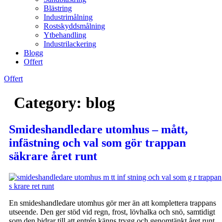
Blästring
Industrimålning
Rostskyddsmålning
Ytbehandling
Industrilackering
Blogg
Offert
Offert
Category:
blog
Smideshandledare utomhus – mått,
infästning och val som gör trappan
säkrare året runt
En smideshandledare utomhus gör mer än att komplettera trappans
utseende. Den ger stöd vid regn, frost, lövhalka och snö, samtidigt
som den bidrar till att entrén känns trygg och genomtänkt året runt.