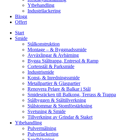
Ytbehandling
Industrilackering
Blogg
Offert
Start
Smide
Stålkonstruktion
Montage – & Byggnadssmide
Avväxlingar & Avbärning
Bygga Ståltrappa, Entresol & Ramp
Cortenstål & Parksmide
Industrismide
Konst- & Inredningssmide
Metallpartier & Glaspartier
Renovera Pelare & Balkar i Stål
Smidesräcken till Balkong, Terrass & Trappa
Stålbyggen & Ståltillverkning
Stålstommar & Stomförstärkning
Svetsning & Smide
Tillverkning av Grindar & Staket
Ytbehandling
Pulvermålning
Pulverlackering
Sandblästring