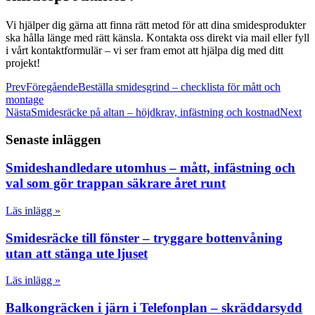
Vi hjälper dig gärna att finna rätt metod för att dina smidesprodukter
ska hålla länge med rätt känsla. Kontakta oss direkt via mail eller fyll
i vårt kontaktformulär – vi ser fram emot att hjälpa dig med ditt
projekt!
Prev
Föregående
Beställa smidesgrind – checklista för mått och
montage
Nästa
Smidesräcke på altan – höjdkrav, infästning och kostnad
Next
Senaste inläggen
Smideshandledare utomhus – mått, infästning och
val som gör trappan säkrare året runt
Läs inlägg »
Smidesräcke till fönster – tryggare bottenvåning
utan att stänga ute ljuset
Läs inlägg »
Balkongräcken i järn i Telefonplan – skräddarsydd