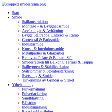
Skip
to
Start
content
Smide
Stålkonstruktion
Montage – & Byggnadssmide
Avväxlingar & Avbärning
Bygga Ståltrappa, Entresol & Ramp
Cortenstål & Parksmide
Industrismide
Konst- & Inredningssmide
Metallpartier & Glaspartier
Renovera Pelare & Balkar i Stål
Smidesräcken till Balkong, Terrass & Trappa
Stålbyggen & Ståltillverkning
Stålstommar & Stomförstärkning
Svetsning & Smide
Tillverkning av Grindar & Staket
Ytbehandling
Pulvermålning
Pulverlackering
Sandblästring
Blästring
Industrimålning
Rostskyddsmålning