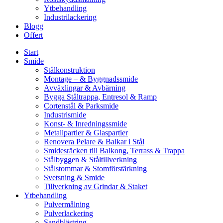
Ytbehandling
Industrilackering
Blogg
Offert
Start
Smide
Stålkonstruktion
Montage – & Byggnadssmide
Avväxlingar & Avbärning
Bygga Ståltrappa, Entresol & Ramp
Cortenstål & Parksmide
Industrismide
Konst- & Inredningssmide
Metallpartier & Glaspartier
Renovera Pelare & Balkar i Stål
Smidesräcken till Balkong, Terrass & Trappa
Stålbyggen & Ståltillverkning
Stålstommar & Stomförstärkning
Svetsning & Smide
Tillverkning av Grindar & Staket
Ytbehandling
Pulvermålning
Pulverlackering
Sandblästring