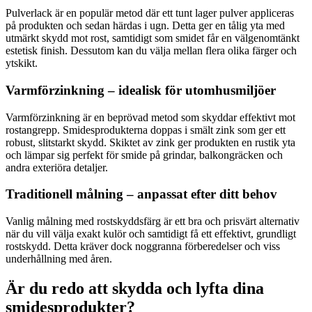
Pulverlack är en populär metod där ett tunt lager pulver appliceras
på produkten och sedan härdas i ugn. Detta ger en tålig yta med
utmärkt skydd mot rost, samtidigt som smidet får en välgenomtänkt
estetisk finish. Dessutom kan du välja mellan flera olika färger och
ytskikt.
Varmförzinkning – idealisk för utomhusmiljöer
Varmförzinkning är en beprövad metod som skyddar effektivt mot
rostangrepp. Smidesprodukterna doppas i smält zink som ger ett
robust, slitstarkt skydd. Skiktet av zink ger produkten en rustik yta
och lämpar sig perfekt för smide på grindar, balkongräcken och
andra exteriöra detaljer.
Traditionell målning – anpassat efter ditt behov
Vanlig målning med rostskyddsfärg är ett bra och prisvärt alternativ
när du vill välja exakt kulör och samtidigt få ett effektivt, grundligt
rostskydd. Detta kräver dock noggranna förberedelser och viss
underhållning med åren.
Är du redo att skydda och lyfta dina
smidesprodukter?