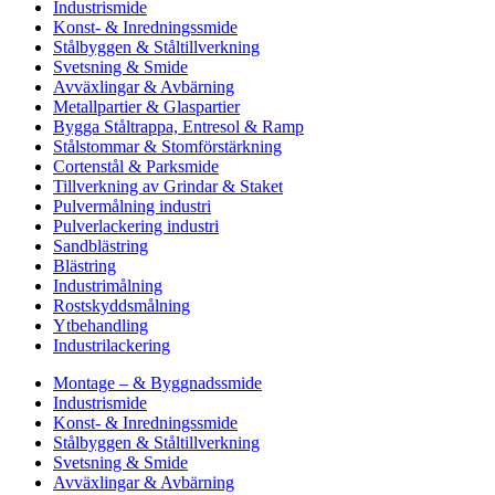
Industrismide
Konst- & Inredningssmide
Stålbyggen & Ståltillverkning
Svetsning & Smide
Avväxlingar & Avbärning
Metallpartier & Glaspartier
Bygga Ståltrappa, Entresol & Ramp
Stålstommar & Stomförstärkning
Cortenstål & Parksmide
Tillverkning av Grindar & Staket
Pulvermålning industri
Pulverlackering industri
Sandblästring
Blästring
Industrimålning
Rostskyddsmålning
Ytbehandling
Industrilackering
Montage – & Byggnadssmide
Industrismide
Konst- & Inredningssmide
Stålbyggen & Ståltillverkning
Svetsning & Smide
Avväxlingar & Avbärning