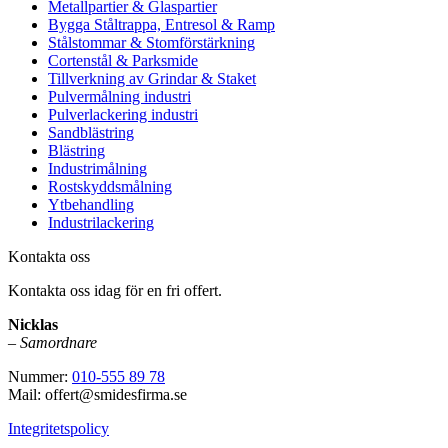
Metallpartier & Glaspartier
Bygga Ståltrappa, Entresol & Ramp
Stålstommar & Stomförstärkning
Cortenstål & Parksmide
Tillverkning av Grindar & Staket
Pulvermålning industri
Pulverlackering industri
Sandblästring
Blästring
Industrimålning
Rostskyddsmålning
Ytbehandling
Industrilackering
Kontakta oss
Kontakta oss idag för en fri offert.
Nicklas
–
Samordnare
Nummer:
010-555 89 78
Mail: offert@smidesfirma.se
Integritetspolicy