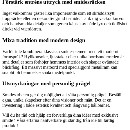
Förstärk entréns uttryck med smidesräcken
Inget välkomnar gäster lika imponerande som ett skräddarsytt
trappräcke eller en dekorativ grind i smide. Tänk dig vackra kurvor
och handsmidda detaljer som ger en känsla av både lyx och tidlöshet
direkt vid ytterdörren.
Mixa tradition med modern design
Varför inte kombinera klassiska smideselement med ett modernt
formspråk? Hyllkonsoler, ljusstakar eller unika bordsunderreden är
små detaljer som förhöjer hemmets interiör och skapar oväntade
blickfång. Ett massivt matbord med specialgjord metallram kan
snabbt bli hemmets sociala medelpunkt.
Utsmyckningar med personlig prägel
Smidesarbeten ger dig möjlighet att sätta personlig prägel. Beställ
egna, unika skapelser efter dina visioner och mått. Det är en
investering i både estetisk kvalitet och långvarig hållbarhet.
Vill du ha råd och hjälp att förverkliga dina idéer med exklusivt
smide? Våra erfarna hantverkare guidar dig från idé till färdig
produkt!