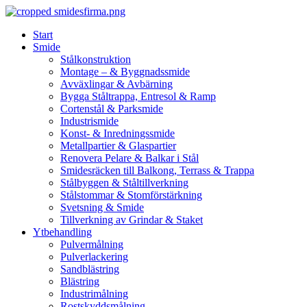
Skip
to
Start
content
Smide
Stålkonstruktion
Montage – & Byggnadssmide
Avväxlingar & Avbärning
Bygga Ståltrappa, Entresol & Ramp
Cortenstål & Parksmide
Industrismide
Konst- & Inredningssmide
Metallpartier & Glaspartier
Renovera Pelare & Balkar i Stål
Smidesräcken till Balkong, Terrass & Trappa
Stålbyggen & Ståltillverkning
Stålstommar & Stomförstärkning
Svetsning & Smide
Tillverkning av Grindar & Staket
Ytbehandling
Pulvermålning
Pulverlackering
Sandblästring
Blästring
Industrimålning
Rostskyddsmålning