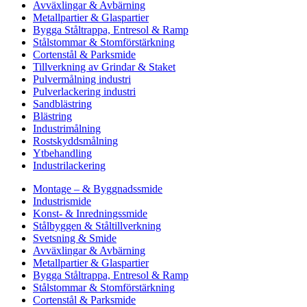
Avväxlingar & Avbärning
Metallpartier & Glaspartier
Bygga Ståltrappa, Entresol & Ramp
Stålstommar & Stomförstärkning
Cortenstål & Parksmide
Tillverkning av Grindar & Staket
Pulvermålning industri
Pulverlackering industri
Sandblästring
Blästring
Industrimålning
Rostskyddsmålning
Ytbehandling
Industrilackering
Montage – & Byggnadssmide
Industrismide
Konst- & Inredningssmide
Stålbyggen & Ståltillverkning
Svetsning & Smide
Avväxlingar & Avbärning
Metallpartier & Glaspartier
Bygga Ståltrappa, Entresol & Ramp
Stålstommar & Stomförstärkning
Cortenstål & Parksmide