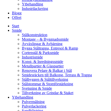
Ytbehandling
Industrilackering
Blogg
Offert
Start
Smide
Stålkonstruktion
Montage – & Byggnadssmide
Avväxlingar & Avbärning
Bygga Ståltrappa, Entresol & Ramp
Cortenstål & Parksmide
Industrismide
Konst- & Inredningssmide
Metallpartier & Glaspartier
Renovera Pelare & Balkar i Stål
Smidesräcken till Balkong, Terrass & Trappa
Stålbyggen & Ståltillverkning
Stålstommar & Stomförstärkning
Svetsning & Smide
Tillverkning av Grindar & Staket
Ytbehandling
Pulvermålning
Pulverlackering
Sandblästring