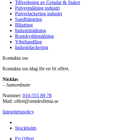
Tillverkning av Grindar & Staket
Pulvermålning industri
Pulverlackering industri
Sandblästring
Blästring
Industrimålning
Rostskyddsmålning
Ytbehandling
Industrilackering
Kontakta oss
Kontakta oss idag för en fri offert.
Nicklas
–
Samordnare
Nummer:
010-555 89 78
Mail: offert@smidesfirma.se
Integritetspolicy
Vi utför arbeten i hela
Stockholm
Fri Offert