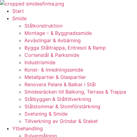
Skip
to
Start
content
Smide
Stålkonstruktion
Montage – & Byggnadssmide
Avväxlingar & Avbärning
Bygga Ståltrappa, Entresol & Ramp
Cortenstål & Parksmide
Industrismide
Konst- & Inredningssmide
Metallpartier & Glaspartier
Renovera Pelare & Balkar i Stål
Smidesräcken till Balkong, Terrass & Trappa
Stålbyggen & Ståltillverkning
Stålstommar & Stomförstärkning
Svetsning & Smide
Tillverkning av Grindar & Staket
Ytbehandling
Pulvermålning