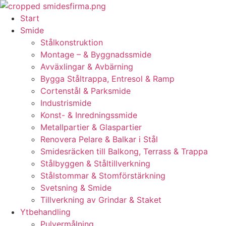
Skip
to
Start
content
Smide
Stålkonstruktion
Montage – & Byggnadssmide
Avväxlingar & Avbärning
Bygga Ståltrappa, Entresol & Ramp
Cortenstål & Parksmide
Industrismide
Konst- & Inredningssmide
Metallpartier & Glaspartier
Renovera Pelare & Balkar i Stål
Smidesräcken till Balkong, Terrass & Trappa
Stålbyggen & Ståltillverkning
Stålstommar & Stomförstärkning
Svetsning & Smide
Tillverkning av Grindar & Staket
Ytbehandling
Pulvermålning