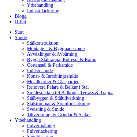
Ytbehandling
Industrilackering
Blogg
Offert
Start
Smide
Stålkonstruktion
Montage – & Byggnadssmide
Avväxlingar & Avbärning
Bygga Ståltrappa, Entresol & Ramp
Cortenstål & Parksmide
Industrismide
Konst- & Inredningssmide
Metallpartier & Glaspartier
Renovera Pelare & Balkar i Stål
Smidesräcken till Balkong, Terrass & Trappa
Stålbyggen & Ståltillverkning
Stålstommar & Stomförstärkning
Svetsning & Smide
Tillverkning av Grindar & Staket
Ytbehandling
Pulvermålning
Pulverlackering
Sandblästring