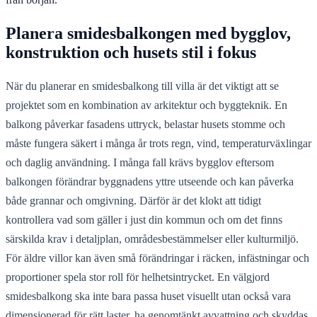
Planera smidesbalkongen med bygglov,
konstruktion och husets stil i fokus
När du planerar en smidesbalkong till villa är det viktigt att se
projektet som en kombination av arkitektur och byggteknik. En
balkong påverkar fasadens uttryck, belastar husets stomme och
måste fungera säkert i många år trots regn, vind, temperaturväxlingar
och daglig användning. I många fall krävs bygglov eftersom
balkongen förändrar byggnadens yttre utseende och kan påverka
både grannar och omgivning. Därför är det klokt att tidigt
kontrollera vad som gäller i just din kommun och om det finns
särskilda krav i detaljplan, områdesbestämmelser eller kulturmiljö.
För äldre villor kan även små förändringar i räcken, infästningar och
proportioner spela stor roll för helhetsintrycket. En välgjord
smidesbalkong ska inte bara passa huset visuellt utan också vara
dimensionerad för rätt laster, ha genomtänkt avvattning och skyddas