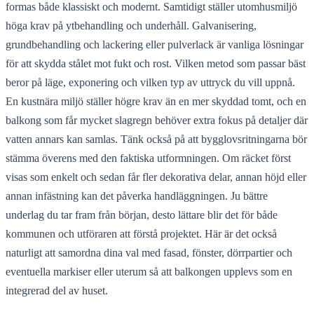
formas både klassiskt och modernt. Samtidigt ställer utomhusmiljö
höga krav på ytbehandling och underhåll. Galvanisering,
grundbehandling och lackering eller pulverlack är vanliga lösningar
för att skydda stålet mot fukt och rost. Vilken metod som passar bäst
beror på läge, exponering och vilken typ av uttryck du vill uppnå.
En kustnära miljö ställer högre krav än en mer skyddad tomt, och en
balkong som får mycket slagregn behöver extra fokus på detaljer där
vatten annars kan samlas. Tänk också på att bygglovsritningarna bör
stämma överens med den faktiska utformningen. Om räcket först
visas som enkelt och sedan får fler dekorativa delar, annan höjd eller
annan infästning kan det påverka handläggningen. Ju bättre
underlag du tar fram från början, desto lättare blir det för både
kommunen och utföraren att förstå projektet. Här är det också
naturligt att samordna dina val med fasad, fönster, dörrpartier och
eventuella markiser eller uterum så att balkongen upplevs som en
integrerad del av huset.