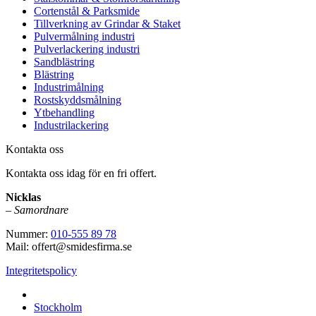
Cortenstål & Parksmide
Tillverkning av Grindar & Staket
Pulvermålning industri
Pulverlackering industri
Sandblästring
Blästring
Industrimålning
Rostskyddsmålning
Ytbehandling
Industrilackering
Kontakta oss
Kontakta oss idag för en fri offert.
Nicklas
–
Samordnare
Nummer:
010-555 89 78
Mail: offert@smidesfirma.se
Integritetspolicy
Vi utför arbeten i hela
Stockholm