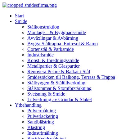
Skip
to
Start
content
Smide
Stålkonstruktion
Montage – & Byggnadssmide
Avväxlingar & Avbärning
Bygga Ståltrappa, Entresol & Ramp
Cortenstål & Parksmide
Industrismide
Konst- & Inredningssmide
Metallpartier & Glaspartier
Renovera Pelare & Balkar i Stål
Smidesräcken till Balkong, Terrass & Trappa
Stålbyggen & Ståltillverkning
Stålstommar & Stomförstärkning
Svetsning & Smide
Tillverkning av Grindar & Staket
Ytbehandling
Pulvermålning
Pulverlackering
Sandblästring
Blästring
Industrimålning
Rostskyddsmålning