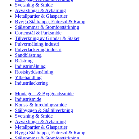
Svetsning & Smide
Avväxlingar & Avbärning
Metallpartier & Glaspartier
Bygga Ståltrappa, Entresol & Ramp
Stålstommar & Stomförstärkning
Cortenstål & Parksmide
Tillverkning av Grindar & Staket
Pulvermålning industri
Pulverlackering industri
Sandblästring
Blästring
Industrimålning
Rostskyddsmålning
Ytbehandling
Industrilackering
Montage – & Byggnadssmide
Industrismide
Konst- & Inredningssmide
Stålbyggen & Ståltillverkning
Svetsning & Smide
Avväxlingar & Avbärning
Metallpartier & Glaspartier
Bygga Ståltrappa, Entresol & Ramp
Stålstommar & Stomförstärkning