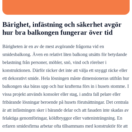
Bärighet, infästning och säkerhet avgör
hur bra balkongen fungerar över tid
Bärigheten är en av de mest avgörande frågorna vid en
smidesbalkong. Även en relativt liten balkong utsätts för betydande
belastning från personer, möbler, snö, vind och rörelser i
konstruktionen. Därför räcker det inte att välja ett snyggt räcke eller
ett dekorativt smide. Hela lösningen måste dimensioneras utifrån hur
balkongen ska bäras upp och hur krafterna förs in i husets stomme. I
vissa projekt används konsoler eller stag, i andra fall pelare eller
fribärande lösningar beroende på husets förutsättningar. Det centrala
är att infästningen sker i bärande delar och att fasaden inte skadas av
felaktiga genomföringar, köldbryggor eller vatteninträngning. En
erfaren smidesfirma arbetar ofta tillsammans med konstruktör för att