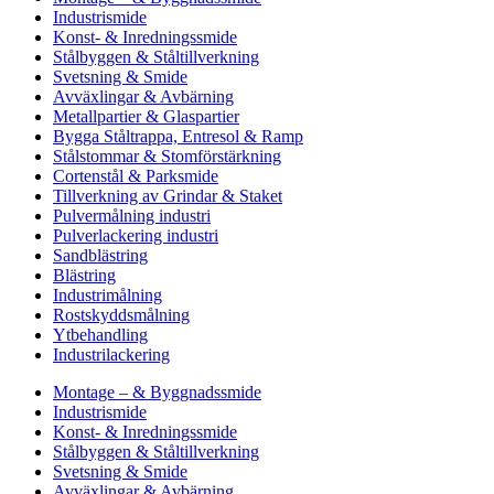
Industrismide
Konst- & Inredningssmide
Stålbyggen & Ståltillverkning
Svetsning & Smide
Avväxlingar & Avbärning
Metallpartier & Glaspartier
Bygga Ståltrappa, Entresol & Ramp
Stålstommar & Stomförstärkning
Cortenstål & Parksmide
Tillverkning av Grindar & Staket
Pulvermålning industri
Pulverlackering industri
Sandblästring
Blästring
Industrimålning
Rostskyddsmålning
Ytbehandling
Industrilackering
Montage – & Byggnadssmide
Industrismide
Konst- & Inredningssmide
Stålbyggen & Ståltillverkning
Svetsning & Smide
Avväxlingar & Avbärning