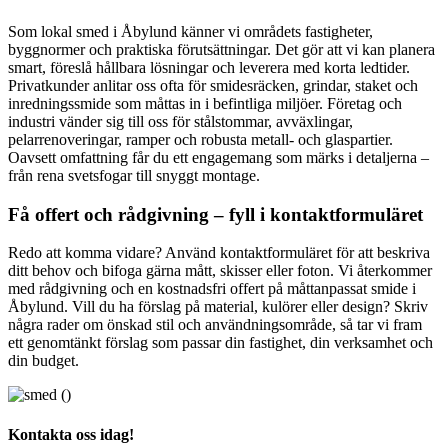
Som lokal smed i Åbylund känner vi områdets fastigheter,
byggnormer och praktiska förutsättningar. Det gör att vi kan planera
smart, föreslå hållbara lösningar och leverera med korta ledtider.
Privatkunder anlitar oss ofta för smidesräcken, grindar, staket och
inredningssmide som måttas in i befintliga miljöer. Företag och
industri vänder sig till oss för stålstommar, avväxlingar,
pelarrenoveringar, ramper och robusta metall- och glaspartier.
Oavsett omfattning får du ett engagemang som märks i detaljerna –
från rena svetsfogar till snyggt montage.
Få offert och rådgivning – fyll i kontaktformuläret
Redo att komma vidare? Använd kontaktformuläret för att beskriva
ditt behov och bifoga gärna mått, skisser eller foton. Vi återkommer
med rådgivning och en kostnadsfri offert på måttanpassat smide i
Åbylund. Vill du ha förslag på material, kulörer eller design? Skriv
några rader om önskad stil och användningsområde, så tar vi fram
ett genomtänkt förslag som passar din fastighet, din verksamhet och
din budget.
Kontakta oss idag!