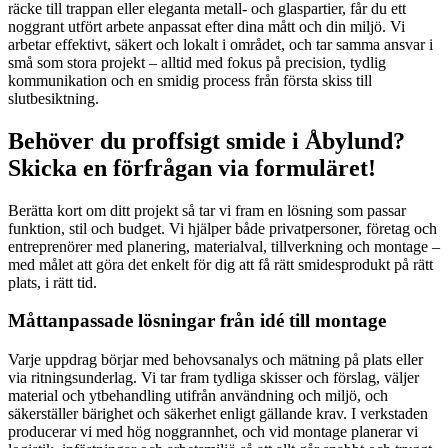
räcke till trappan eller eleganta metall- och glaspartier, får du ett
noggrant utfört arbete anpassat efter dina mått och din miljö. Vi
arbetar effektivt, säkert och lokalt i området, och tar samma ansvar i
små som stora projekt – alltid med fokus på precision, tydlig
kommunikation och en smidig process från första skiss till
slutbesiktning.
Behöver du proffsigt smide i Åbylund?
Skicka en förfrågan via formuläret!
Berätta kort om ditt projekt så tar vi fram en lösning som passar
funktion, stil och budget. Vi hjälper både privatpersoner, företag och
entreprenörer med planering, materialval, tillverkning och montage –
med målet att göra det enkelt för dig att få rätt smidesprodukt på rätt
plats, i rätt tid.
Måttanpassade lösningar från idé till montage
Varje uppdrag börjar med behovsanalys och mätning på plats eller
via ritningsunderlag. Vi tar fram tydliga skisser och förslag, väljer
material och ytbehandling utifrån användning och miljö, och
säkerställer bärighet och säkerhet enligt gällande krav. I verkstaden
producerar vi med hög noggrannhet, och vid montage planerar vi