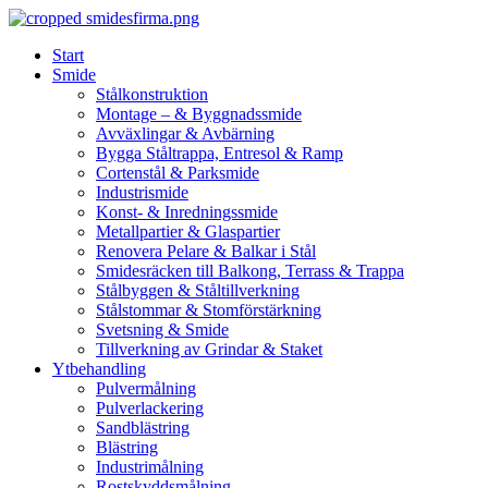
Skip
to
Start
content
Smide
Stålkonstruktion
Montage – & Byggnadssmide
Avväxlingar & Avbärning
Bygga Ståltrappa, Entresol & Ramp
Cortenstål & Parksmide
Industrismide
Konst- & Inredningssmide
Metallpartier & Glaspartier
Renovera Pelare & Balkar i Stål
Smidesräcken till Balkong, Terrass & Trappa
Stålbyggen & Ståltillverkning
Stålstommar & Stomförstärkning
Svetsning & Smide
Tillverkning av Grindar & Staket
Ytbehandling
Pulvermålning
Pulverlackering
Sandblästring
Blästring
Industrimålning
Rostskyddsmålning