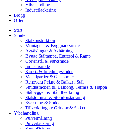
Ytbehandling
Industrilackering
Blogg
Offert
Start
Smide
Stålkonstruktion
Montage – & Byggnadssmide
Avväxlingar & Avbärning
Bygga Ståltrappa, Entresol & Ramp
Cortenstål & Parksmide
Industrismide
Konst- & Inredningssmide
Metallpartier & Glaspartier
Renovera Pelare & Balkar i Stål
Smidesräcken till Balkong, Terrass & Trappa
Stålbyggen & Ståltillverkning
Stålstommar & Stomförstärkning
Svetsning & Smide
Tillverkning av Grindar & Staket
Ytbehandling
Pulvermålning
Pulverlackering
Sandblästring