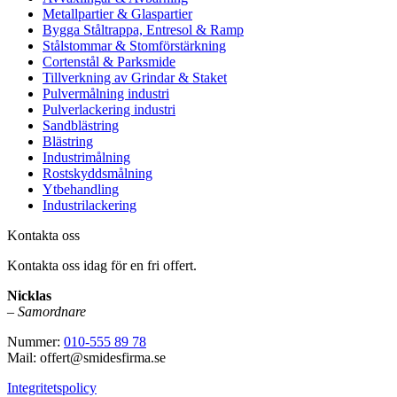
Metallpartier & Glaspartier
Bygga Ståltrappa, Entresol & Ramp
Stålstommar & Stomförstärkning
Cortenstål & Parksmide
Tillverkning av Grindar & Staket
Pulvermålning industri
Pulverlackering industri
Sandblästring
Blästring
Industrimålning
Rostskyddsmålning
Ytbehandling
Industrilackering
Kontakta oss
Kontakta oss idag för en fri offert.
Nicklas
–
Samordnare
Nummer:
010-555 89 78
Mail: offert@smidesfirma.se
Integritetspolicy