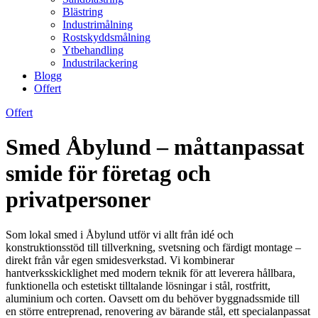
Blästring
Industrimålning
Rostskyddsmålning
Ytbehandling
Industrilackering
Blogg
Offert
Offert
Smed Åbylund – måttanpassat
smide för företag och
privatpersoner
Som lokal smed i Åbylund utför vi allt från idé och
konstruktionsstöd till tillverkning, svetsning och färdigt montage –
direkt från vår egen smidesverkstad. Vi kombinerar
hantverksskicklighet med modern teknik för att leverera hållbara,
funktionella och estetiskt tilltalande lösningar i stål, rostfritt,
aluminium och corten. Oavsett om du behöver byggnadssmide till
en större entreprenad, renovering av bärande stål, ett specialanpassat