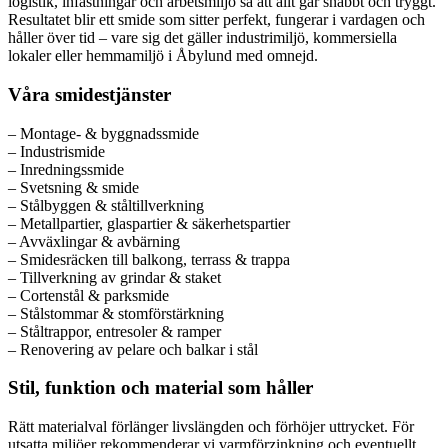
logistik, infästningar och arbetsmiljö så att allt går snabbt och tryggt.
Resultatet blir ett smide som sitter perfekt, fungerar i vardagen och
håller över tid – vare sig det gäller industrimiljö, kommersiella
lokaler eller hemmamiljö i Åbylund med omnejd.
Våra smidestjänster
– Montage- & byggnadssmide
– Industrismide
– Inredningssmide
– Svetsning & smide
– Stålbyggen & ståltillverkning
– Metallpartier, glaspartier & säkerhetspartier
– Avväxlingar & avbärning
– Smidesräcken till balkong, terrass & trappa
– Tillverkning av grindar & staket
– Cortenstål & parksmide
– Stålstommar & stomförstärkning
– Ståltrappor, entresoler & ramper
– Renovering av pelare och balkar i stål
Stil, funktion och material som håller
Rätt materialval förlänger livslängden och förhöjer uttrycket. För
utsatta miljöer rekommenderar vi varmförzinkning och eventuellt