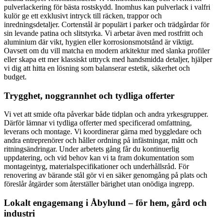
pulverlackering för bästa rostskydd. Inomhus kan pulverlack i valfri
kulör ge ett exklusivt intryck till räcken, trappor och
inredningsdetaljer. Cortenstål är populärt i parker och trädgårdar för
sin levande patina och slitstyrka. Vi arbetar även med rostfritt och
aluminium där vikt, hygien eller korrosionsmotstånd är viktigt.
Oavsett om du vill matcha en modern arkitektur med slanka profiler
eller skapa ett mer klassiskt uttryck med handsmidda detaljer, hjälper
vi dig att hitta en lösning som balanserar estetik, säkerhet och
budget.
Trygghet, noggrannhet och tydliga offerter
Vi vet att smide ofta påverkar både tidplan och andra yrkesgrupper.
Därför lämnar vi tydliga offerter med specificerad omfattning,
leverans och montage. Vi koordinerar gärna med byggledare och
andra entreprenörer och håller ordning på infästningar, mått och
ritningsändringar. Under arbetets gång får du kontinuerlig
uppdatering, och vid behov kan vi ta fram dokumentation som
montageintyg, materialspecifikationer och underhållsråd. För
renovering av bärande stål gör vi en säker genomgång på plats och
föreslår åtgärder som återställer bärighet utan onödiga ingrepp.
Lokalt engagemang i Åbylund – för hem, gård och
industri