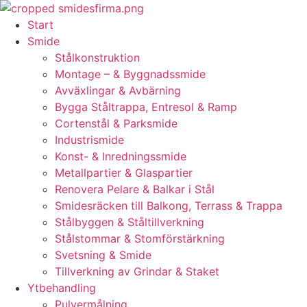
Skip
to
Start
content
Smide
Stålkonstruktion
Montage – & Byggnadssmide
Avväxlingar & Avbärning
Bygga Ståltrappa, Entresol & Ramp
Cortenstål & Parksmide
Industrismide
Konst- & Inredningssmide
Metallpartier & Glaspartier
Renovera Pelare & Balkar i Stål
Smidesräcken till Balkong, Terrass & Trappa
Stålbyggen & Ståltillverkning
Stålstommar & Stomförstärkning
Svetsning & Smide
Tillverkning av Grindar & Staket
Ytbehandling
Pulvermålning