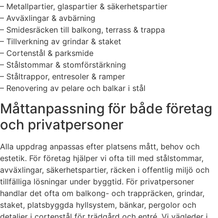
– Metallpartier, glaspartier & säkerhetspartier
– Avväxlingar & avbärning
– Smidesräcken till balkong, terrass & trappa
– Tillverkning av grindar & staket
– Cortenstål & parksmide
– Stålstommar & stomförstärkning
– Ståltrappor, entresoler & ramper
– Renovering av pelare och balkar i stål
Måttanpassning för både företag
och privatpersoner
Alla uppdrag anpassas efter platsens mått, behov och
estetik. För företag hjälper vi ofta till med stålstommar,
avväxlingar, säkerhetspartier, räcken i offentlig miljö och
tillfälliga lösningar under byggtid. För privatpersoner
handlar det ofta om balkong- och trappräcken, grindar,
staket, platsbyggda hyllsystem, bänkar, pergolor och
detaljer i cortenstål för trädgård och entré. Vi vägleder i