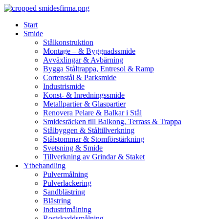
Skip
to
Start
content
Smide
Stålkonstruktion
Montage – & Byggnadssmide
Avväxlingar & Avbärning
Bygga Ståltrappa, Entresol & Ramp
Cortenstål & Parksmide
Industrismide
Konst- & Inredningssmide
Metallpartier & Glaspartier
Renovera Pelare & Balkar i Stål
Smidesräcken till Balkong, Terrass & Trappa
Stålbyggen & Ståltillverkning
Stålstommar & Stomförstärkning
Svetsning & Smide
Tillverkning av Grindar & Staket
Ytbehandling
Pulvermålning
Pulverlackering
Sandblästring
Blästring
Industrimålning
Rostskyddsmålning