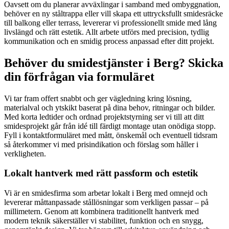
Oavsett om du planerar avväxlingar i samband med ombyggnation,
behöver en ny ståltrappa eller vill skapa ett uttrycksfullt smidesräcke
till balkong eller terrass, levererar vi professionellt smide med lång
livslängd och rätt estetik. Allt arbete utförs med precision, tydlig
kommunikation och en smidig process anpassad efter ditt projekt.
Behöver du smidestjänster i Berg? Skicka
din förfrågan via formuläret
Vi tar fram offert snabbt och ger vägledning kring lösning,
materialval och ytskikt baserat på dina behov, ritningar och bilder.
Med korta ledtider och ordnad projektstyrning ser vi till att ditt
smidesprojekt går från idé till färdigt montage utan onödiga stopp.
Fyll i kontaktformuläret med mått, önskemål och eventuell tidsram
så återkommer vi med prisindikation och förslag som håller i
verkligheten.
Lokalt hantverk med rätt passform och estetik
Vi är en smidesfirma som arbetar lokalt i Berg med omnejd och
levererar måttanpassade stållösningar som verkligen passar – på
millimetern. Genom att kombinera traditionellt hantverk med
modern teknik säkerställer vi stabilitet, funktion och en snygg,