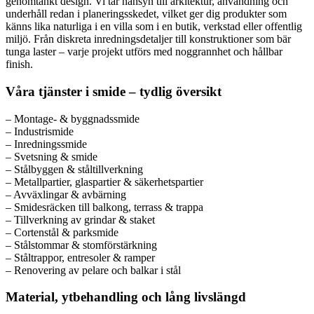
genomtänkt design. Vi tar hänsyn till arkitektur, användning och
underhåll redan i planeringsskedet, vilket ger dig produkter som
känns lika naturliga i en villa som i en butik, verkstad eller offentlig
miljö. Från diskreta inredningsdetaljer till konstruktioner som bär
tunga laster – varje projekt utförs med noggrannhet och hållbar
finish.
Våra tjänster i smide – tydlig översikt
– Montage- & byggnadssmide
– Industrismide
– Inredningssmide
– Svetsning & smide
– Stålbyggen & ståltillverkning
– Metallpartier, glaspartier & säkerhetspartier
– Avväxlingar & avbärning
– Smidesräcken till balkong, terrass & trappa
– Tillverkning av grindar & staket
– Cortenstål & parksmide
– Stålstommar & stomförstärkning
– Ståltrappor, entresoler & ramper
– Renovering av pelare och balkar i stål
Material, ytbehandling och lång livslängd