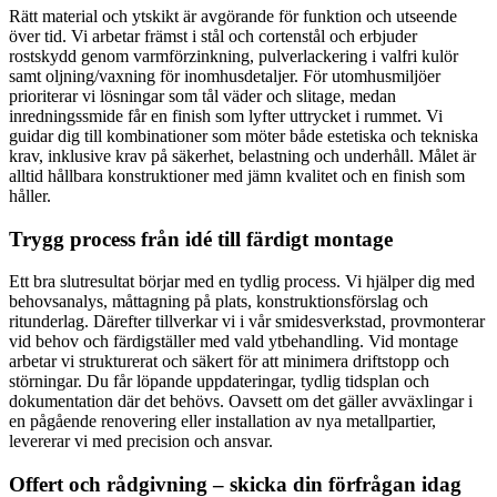
Rätt material och ytskikt är avgörande för funktion och utseende
över tid. Vi arbetar främst i stål och cortenstål och erbjuder
rostskydd genom varmförzinkning, pulverlackering i valfri kulör
samt oljning/vaxning för inomhusdetaljer. För utomhusmiljöer
prioriterar vi lösningar som tål väder och slitage, medan
inredningssmide får en finish som lyfter uttrycket i rummet. Vi
guidar dig till kombinationer som möter både estetiska och tekniska
krav, inklusive krav på säkerhet, belastning och underhåll. Målet är
alltid hållbara konstruktioner med jämn kvalitet och en finish som
håller.
Trygg process från idé till färdigt montage
Ett bra slutresultat börjar med en tydlig process. Vi hjälper dig med
behovsanalys, måttagning på plats, konstruktionsförslag och
ritunderlag. Därefter tillverkar vi i vår smidesverkstad, provmonterar
vid behov och färdigställer med vald ytbehandling. Vid montage
arbetar vi strukturerat och säkert för att minimera driftstopp och
störningar. Du får löpande uppdateringar, tydlig tidsplan och
dokumentation där det behövs. Oavsett om det gäller avväxlingar i
en pågående renovering eller installation av nya metallpartier,
levererar vi med precision och ansvar.
Offert och rådgivning – skicka din förfrågan idag