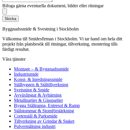
Bifoga gärna eventuella dokument, bilder eller ritningar
Skicka
Byggnadssmide & Svestning i Stockholm
Välkomna till Smidesfirman i Stockholm. Vi tar hand om hela ditt
projekt från platsbesök till ritningar, tillverkning, montering tills
färdigt resultat.
Våra tjänster
Montage – & Byggnadssmide
Industrismide
Konst- & Inredningssmide
Stålbyggen & Ståltillverkning
Svetsning & Smide
Avväxlingar & Avbärning
Metallpartier & Glaspartier
Bygga Ståltrappa, Entresol & Ramp
Stålstommar & Stomförstärkning
Cortenstål & Parksmide
Tillverkning av Grindar & Staket
Pulvermålning industri