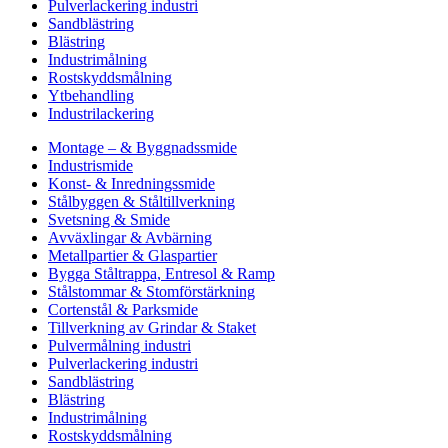
Pulverlackering industri
Sandblästring
Blästring
Industrimålning
Rostskyddsmålning
Ytbehandling
Industrilackering
Montage – & Byggnadssmide
Industrismide
Konst- & Inredningssmide
Stålbyggen & Ståltillverkning
Svetsning & Smide
Avväxlingar & Avbärning
Metallpartier & Glaspartier
Bygga Ståltrappa, Entresol & Ramp
Stålstommar & Stomförstärkning
Cortenstål & Parksmide
Tillverkning av Grindar & Staket
Pulvermålning industri
Pulverlackering industri
Sandblästring
Blästring
Industrimålning
Rostskyddsmålning