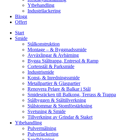
Ytbehandling
Industrilackering
Blogg
Offert
Start
Smide
Stålkonstruktion
Montage – & Byggnadssmide
Avväxlingar & Avbärning
Bygga Ståltrappa, Entresol & Ramp
Cortenstål & Parksmide
Industrismide
Konst- & Inredningssmide
Metallpartier & Glaspartier
Renovera Pelare & Balkar i Stål
Smidesräcken till Balkong, Terrass & Trappa
Stålbyggen & Ståltillverkning
Stålstommar & Stomförstärkning
Svetsning & Smide
Tillverkning av Grindar & Staket
Ytbehandling
Pulvermålning
Pulverlackering
Sandblästring