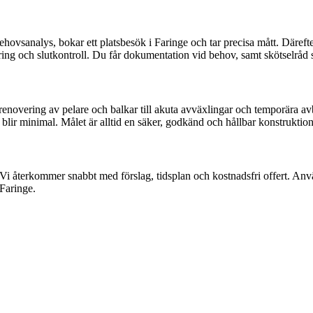
vsanalys, bokar ett platsbesök i Faringe och tar precisa mått. Därefter f
tering och slutkontroll. Du får dokumentation vid behov, samt skötselråd
 Från renovering av pelare och balkar till akuta avväxlingar och temporä
 blir minimal. Målet är alltid en säker, godkänd och hållbar konstruktion
er. Vi återkommer snabbt med förslag, tidsplan och kostnadsfri offert. An
 Faringe.