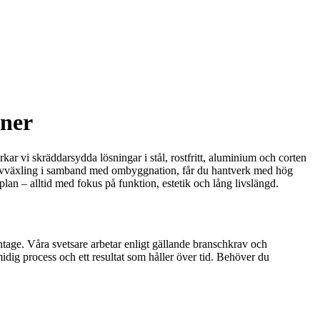
oner
rkar vi skräddarsydda lösningar i stål, rostfritt, aluminium och corten
kt avväxling i samband med ombyggnation, får du hantverk med hög
plan – alltid med fokus på funktion, estetik och lång livslängd.
tage. Våra svetsare arbetar enligt gällande branschkrav och
dig process och ett resultat som håller över tid. Behöver du