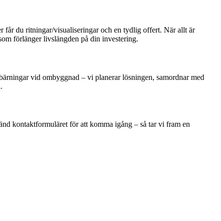
år du ritningar/visualiseringar och en tydlig offert. När allt är
 som förlänger livslängden på din investering.
ra avbärningar vid ombyggnad – vi planerar lösningen, samordnar med
.
vänd kontaktformuläret för att komma igång – så tar vi fram en