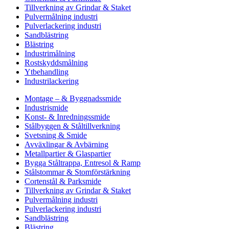
Tillverkning av Grindar & Staket
Pulvermålning industri
Pulverlackering industri
Sandblästring
Blästring
Industrimålning
Rostskyddsmålning
Ytbehandling
Industrilackering
Montage – & Byggnadssmide
Industrismide
Konst- & Inredningssmide
Stålbyggen & Ståltillverkning
Svetsning & Smide
Avväxlingar & Avbärning
Metallpartier & Glaspartier
Bygga Ståltrappa, Entresol & Ramp
Stålstommar & Stomförstärkning
Cortenstål & Parksmide
Tillverkning av Grindar & Staket
Pulvermålning industri
Pulverlackering industri
Sandblästring
Blästring