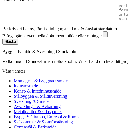
Beskriv ert behov, förutsättningar, antal m2 & önskat startdatum
Bifoga gärna eventuella dokument, bilder eller ritningar
Skicka
Byggnadssmide & Svestning i Stockholm
Välkomna till Smidesfirman i Stockholm. Vi tar hand om hela ditt projekt 
Våra tjänster
Montage – & Byggnadssmide
Industrismide
Konst- & Inredningssmide
Stålbyggen & Ståltillverkning
Svetsning & Smide
Avväxlingar & Avbärning
Metallpartier & Glaspartier
Bygga Ståltrappa, Entresol & Ramp
Stålstommar & Stomförstärkning
Cortenstål & Parksmide