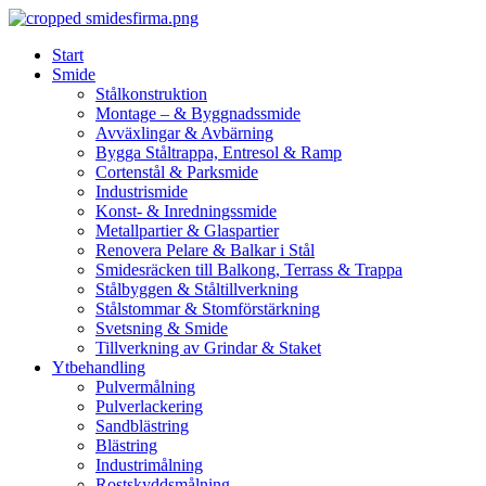
Skip
to
Start
content
Smide
Stålkonstruktion
Montage – & Byggnadssmide
Avväxlingar & Avbärning
Bygga Ståltrappa, Entresol & Ramp
Cortenstål & Parksmide
Industrismide
Konst- & Inredningssmide
Metallpartier & Glaspartier
Renovera Pelare & Balkar i Stål
Smidesräcken till Balkong, Terrass & Trappa
Stålbyggen & Ståltillverkning
Stålstommar & Stomförstärkning
Svetsning & Smide
Tillverkning av Grindar & Staket
Ytbehandling
Pulvermålning
Pulverlackering
Sandblästring
Blästring
Industrimålning
Rostskyddsmålning