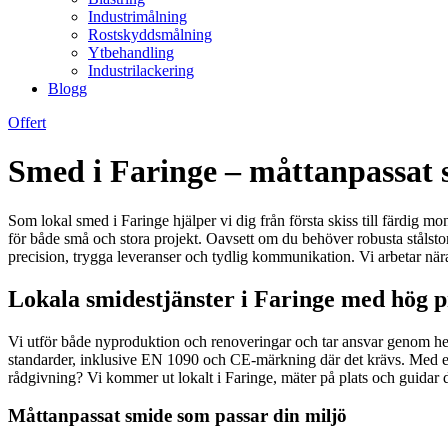
Industrimålning
Rostskyddsmålning
Ytbehandling
Industrilackering
Blogg
Offert
Smed i Faringe – måttanpassat s
Som lokal smed i Faringe hjälper vi dig från första skiss till färdig m
för både små och stora projekt. Oavsett om du behöver robusta stålst
precision, trygga leveranser och tydlig kommunikation. Vi arbetar nära 
Lokala smidestjänster i Faringe med hög pr
Vi utför både nyproduktion och renoveringar och tar ansvar genom hel
standarder, inklusive EN 1090 och CE-märkning där det krävs. Med effe
rådgivning? Vi kommer ut lokalt i Faringe, mäter på plats och guidar dig
Måttanpassat smide som passar din miljö