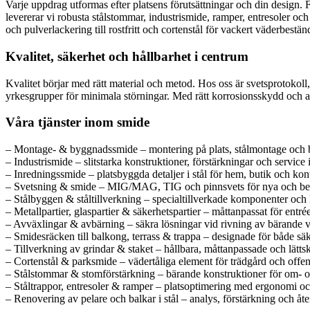
Varje uppdrag utformas efter platsens förutsättningar och din design. 
levererar vi robusta stålstommar, industrismide, ramper, entresoler o
och pulverlackering till rostfritt och cortenstål för vackert väderbestän
Kvalitet, säkerhet och hållbarhet i centrum
Kvalitet börjar med rätt material och metod. Hos oss är svetsprotokol
yrkesgrupper för minimala störningar. Med rätt korrosionsskydd och an
Våra tjänster inom smide
– Montage- & byggnadssmide – montering på plats, stålmontage och b
– Industrismide – slitstarka konstruktioner, förstärkningar och service 
– Inredningssmide – platsbyggda detaljer i stål för hem, butik och kon
– Svetsning & smide – MIG/MAG, TIG och pinnsvets för nya och befi
– Stålbyggen & ståltillverkning – specialtillverkade komponenter och 
– Metallpartier, glaspartier & säkerhetspartier – måttanpassat för entrée
– Avväxlingar & avbärning – säkra lösningar vid rivning av bärande 
– Smidesräcken till balkong, terrass & trappa – designade för både säke
– Tillverkning av grindar & staket – hållbara, måttanpassade och lättsk
– Cortenstål & parksmide – vädertåliga element för trädgård och offent
– Stålstommar & stomförstärkning – bärande konstruktioner för om-
– Ståltrappor, entresoler & ramper – platsoptimering med ergonomi oc
– Renovering av pelare och balkar i stål – analys, förstärkning och åter