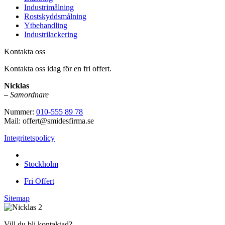
Industrimålning
Rostskyddsmålning
Ytbehandling
Industrilackering
Kontakta oss
Kontakta oss idag för en fri offert.
Nicklas
–
Samordnare
Nummer:
010-555 89 78
Mail: offert@smidesfirma.se
Integritetspolicy
Vi utför arbeten i hela
Stockholm
Fri Offert
Sitemap
Vill du bli kontaktad?