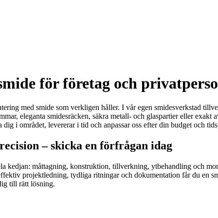
mide för företag och privatpers
ontering med smide som verkligen håller. I vår egen smidesverkstad tillve
ommar, eleganta smidesräcken, säkra metall- och glaspartier eller exa
dig i området, levererar i tid och anpassar oss efter din budget och tids
ecision – skicka en förfrågan idag
a kedjan: måttagning, konstruktion, tillverkning, ytbehandling och mon
ktiv projektledning, tydliga ritningar och dokumentation får du en smi
 till rätt lösning.