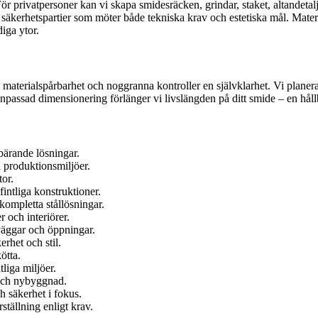
För privatpersoner kan vi skapa smidesräcken, grindar, staket, altandetal
ch säkerhetspartier som möter både tekniska krav och estetiska mål. Mate
diga ytor.
l, materialspårbarhet och noggranna kontroller en självklarhet. Vi plane
passad dimensionering förlänger vi livslängden på ditt smide – en håll
ärande lösningar.
i produktionsmiljöer.
tor.
ntliga konstruktioner.
kompletta stållösningar.
r och interiörer.
väggar och öppningar.
rhet och stil.
ötta.
liga miljöer.
 och nybyggnad.
h säkerhet i fokus.
ställning enligt krav.