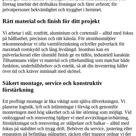
företag innebär det driftsäkra lösningar och färre avbrott; för
privatpersoner bekvämlighet och trygghet i hemmet.
Rätt material och finish för ditt projekt
Vi arbetar i stål, rostfritt, aluminium och cortenstål – alltid med fokus
på hållbarhet, precision och rätt känsla. För utomhusmiljöer
rekommenderar vi ofta varmförzinkning och/eller pulverlack för
maximalt rostskydd och lång livslängd. Inomhus kan en
pulverlackerad eller råsmidd finish ge en tidlös, industriell karaktär.
Tillsammans väljer vi material och ytbehandling som matchar både
funktion, underhållsbehov och estetik, så att din investering håller
över tid och kräver minimalt med skötsel.
Säkert montage, service och konstruktiv
förstärkning
Ett proffsigt montage är lika viktigt som själva tillverkningen. Vi
planerar logistik, lyft och infästningar i förväg och genomför
monteringen med hög säkerhet och så lite störning som möjligt. Vid
ombyggnad och renovering hjälper vi med avväxlingar/avbärning,
förstärkningar och renovering av stålpelare och balkar – alltid med
fokus på stabilitet och trygg drift. Behöver du service, justering eller
reparation på befintliga stålpartier, räcken eller trappor ordnar vi det