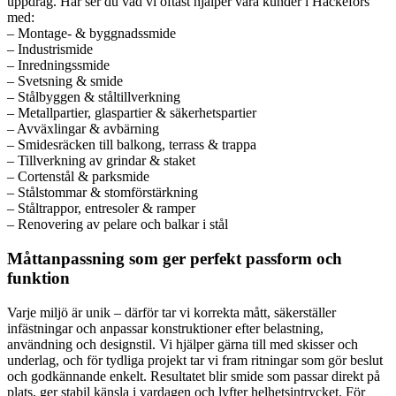
uppdrag. Här ser du vad vi oftast hjälper våra kunder i Hackefors
med:
– Montage- & byggnadssmide
– Industrismide
– Inredningssmide
– Svetsning & smide
– Stålbyggen & ståltillverkning
– Metallpartier, glaspartier & säkerhetspartier
– Avväxlingar & avbärning
– Smidesräcken till balkong, terrass & trappa
– Tillverkning av grindar & staket
– Cortenstål & parksmide
– Stålstommar & stomförstärkning
– Ståltrappor, entresoler & ramper
– Renovering av pelare och balkar i stål
Måttanpassning som ger perfekt passform och
funktion
Varje miljö är unik – därför tar vi korrekta mått, säkerställer
infästningar och anpassar konstruktioner efter belastning,
användning och designstil. Vi hjälper gärna till med skisser och
underlag, och för tydliga projekt tar vi fram ritningar som gör beslut
och godkännande enkelt. Resultatet blir smide som passar direkt på
plats, ger stabil känsla i vardagen och lyfter helhetsintrycket. För