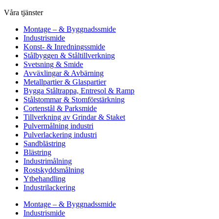
Våra tjänster
Montage – & Byggnadssmide
Industrismide
Konst- & Inredningssmide
Stålbyggen & Ståltillverkning
Svetsning & Smide
Avväxlingar & Avbärning
Metallpartier & Glaspartier
Bygga Ståltrappa, Entresol & Ramp
Stålstommar & Stomförstärkning
Cortenstål & Parksmide
Tillverkning av Grindar & Staket
Pulvermålning industri
Pulverlackering industri
Sandblästring
Blästring
Industrimålning
Rostskyddsmålning
Ytbehandling
Industrilackering
Montage – & Byggnadssmide
Industrismide