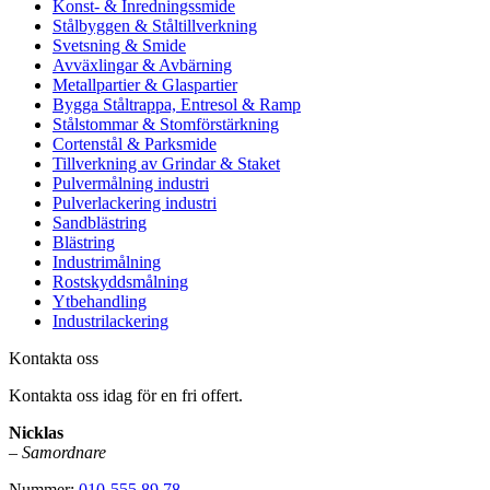
Konst- & Inredningssmide
Stålbyggen & Ståltillverkning
Svetsning & Smide
Avväxlingar & Avbärning
Metallpartier & Glaspartier
Bygga Ståltrappa, Entresol & Ramp
Stålstommar & Stomförstärkning
Cortenstål & Parksmide
Tillverkning av Grindar & Staket
Pulvermålning industri
Pulverlackering industri
Sandblästring
Blästring
Industrimålning
Rostskyddsmålning
Ytbehandling
Industrilackering
Kontakta oss
Kontakta oss idag för en fri offert.
Nicklas
–
Samordnare
Nummer:
010-555 89 78