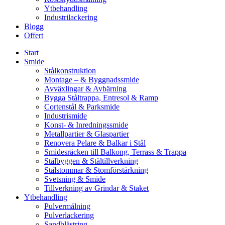
Ytbehandling
Industrilackering
Blogg
Offert
Start
Smide
Stålkonstruktion
Montage – & Byggnadssmide
Avväxlingar & Avbärning
Bygga Ståltrappa, Entresol & Ramp
Cortenstål & Parksmide
Industrismide
Konst- & Inredningssmide
Metallpartier & Glaspartier
Renovera Pelare & Balkar i Stål
Smidesräcken till Balkong, Terrass & Trappa
Stålbyggen & Ståltillverkning
Stålstommar & Stomförstärkning
Svetsning & Smide
Tillverkning av Grindar & Staket
Ytbehandling
Pulvermålning
Pulverlackering
Sandblästring