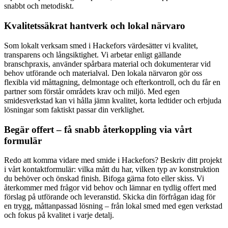
snabbt och metodiskt.
Kvalitetssäkrat hantverk och lokal närvaro
Som lokalt verksam smed i Hackefors värdesätter vi kvalitet,
transparens och långsiktighet. Vi arbetar enligt gällande
branschpraxis, använder spårbara material och dokumenterar vid
behov utförande och materialval. Den lokala närvaron gör oss
flexibla vid måttagning, delmontage och efterkontroll, och du får en
partner som förstår områdets krav och miljö. Med egen
smidesverkstad kan vi hålla jämn kvalitet, korta ledtider och erbjuda
lösningar som faktiskt passar din verklighet.
Begär offert – få snabb återkoppling via vårt
formulär
Redo att komma vidare med smide i Hackefors? Beskriv ditt projekt
i vårt kontaktformulär: vilka mått du har, vilken typ av konstruktion
du behöver och önskad finish. Bifoga gärna foto eller skiss. Vi
återkommer med frågor vid behov och lämnar en tydlig offert med
förslag på utförande och leveranstid. Skicka din förfrågan idag för
en trygg, måttanpassad lösning – från lokal smed med egen verkstad
och fokus på kvalitet i varje detalj.