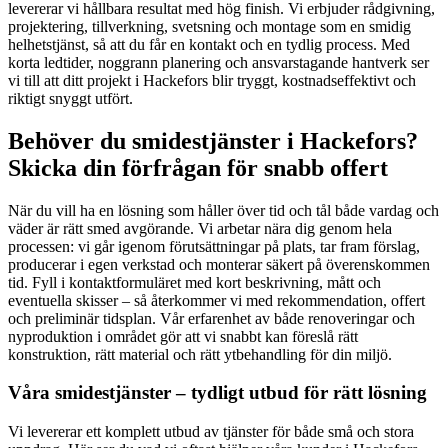
levererar vi hållbara resultat med hög finish. Vi erbjuder rådgivning,
projektering, tillverkning, svetsning och montage som en smidig
helhetstjänst, så att du får en kontakt och en tydlig process. Med
korta ledtider, noggrann planering och ansvarstagande hantverk ser
vi till att ditt projekt i Hackefors blir tryggt, kostnadseffektivt och
riktigt snyggt utfört.
Behöver du smidestjänster i Hackefors?
Skicka din förfrågan för snabb offert
När du vill ha en lösning som håller över tid och tål både vardag och
väder är rätt smed avgörande. Vi arbetar nära dig genom hela
processen: vi går igenom förutsättningar på plats, tar fram förslag,
producerar i egen verkstad och monterar säkert på överenskommen
tid. Fyll i kontaktformuläret med kort beskrivning, mått och
eventuella skisser – så återkommer vi med rekommendation, offert
och preliminär tidsplan. Vår erfarenhet av både renoveringar och
nyproduktion i området gör att vi snabbt kan föreslå rätt
konstruktion, rätt material och rätt ytbehandling för din miljö.
Våra smidestjänster – tydligt utbud för rätt lösning
Vi levererar ett komplett utbud av tjänster för både små och stora