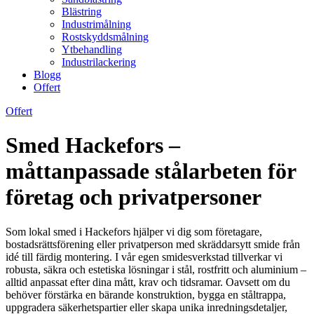
Blästring
Industrimålning
Rostskyddsmålning
Ytbehandling
Industrilackering
Blogg
Offert
Offert
Smed Hackefors –
måttanpassade stålarbeten för
företag och privatpersoner
Som lokal smed i Hackefors hjälper vi dig som företagare,
bostadsrättsförening eller privatperson med skräddarsytt smide från
idé till färdig montering. I vår egen smidesverkstad tillverkar vi
robusta, säkra och estetiska lösningar i stål, rostfritt och aluminium –
alltid anpassat efter dina mått, krav och tidsramar. Oavsett om du
behöver förstärka en bärande konstruktion, bygga en ståltrappa,
uppgradera säkerhetspartier eller skapa unika inredningsdetaljer,