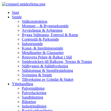
Skip
to
Start
content
Smide
Stålkonstruktion
Montage – & Byggnadssmide
Avväxlingar & Avbärning
Bygga Ståltrappa, Entresol & Ramp
Cortenstål & Parksmide
Industrismide
Konst- & Inredningssmide
Metallpartier & Glaspartier
Renovera Pelare & Balkar i Stål
Smidesräcken till Balkong, Terrass & Trappa
Stålbyggen & Ståltillverkning
Stålstommar & Stomförstärkning
Svetsning & Smide
Tillverkning av Grindar & Staket
Ytbehandling
Pulvermålning
Pulverlackering
Sandblästring
Blästring
Industrimålning
Rostskyddsmålning