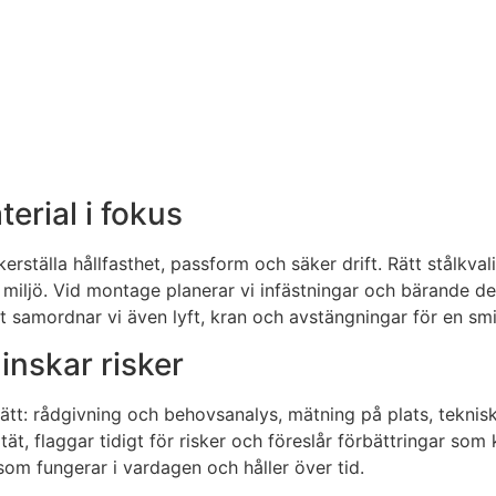
erial i fokus
kerställa hållfasthet, passform och säker drift. Rätt stålk
 miljö. Vid montage planerar vi infästningar och bärande det
 samordnar vi även lyft, kran och avstängningar för en smid
inskar risker
ätt: rådgivning och behovsanalys, mätning på plats, teknisk l
tät, flaggar tidigt för risker och föreslår förbättringar so
g som fungerar i vardagen och håller över tid.