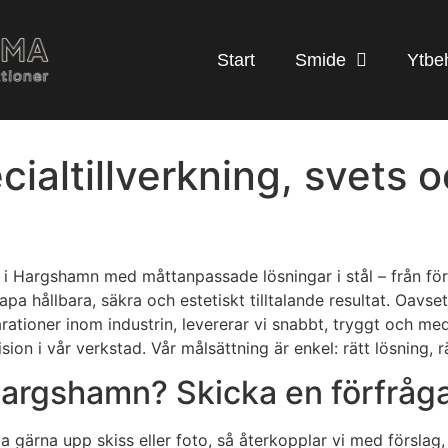
Start
Smide
Ytbe
ltillverkning, svets oc
Hargshamn med måttanpassade lösningar i stål – från första
 hållbara, säkra och estetiskt tilltalande resultat. Oavset
rationer inom industrin, levererar vi snabbt, tryggt och med
ion i vår verkstad. Vår målsättning är enkel: rätt lösning, rä
argshamn? Skicka en förfråga
a gärna upp skiss eller foto, så återkopplar vi med förslag,