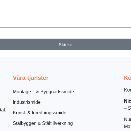
Skicka
Våra tjänster
Ko
Kon
Montage – & Byggnadssmide
Nic
Industrismide
–
S
tat.
Konst- & Inredningssmide
Nu
Stålbyggen & Ståltillverkning
Mai