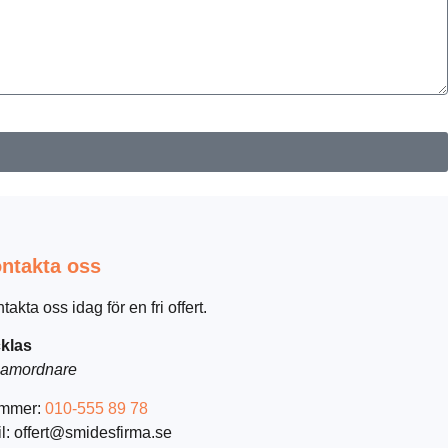
ntakta oss
takta oss idag för en fri offert.
klas
amordnare
mmer:
010-555 89 78
l: offert@smidesfirma.se