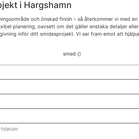
rojekt i Hargshamn
dningsområde och önskad finish – så återkommer vi med en k
ibel planering, oavsett om det gäller enstaka detaljer ell
ivning inför ditt smidesprojekt. Vi ser fram emot att hjälpa d