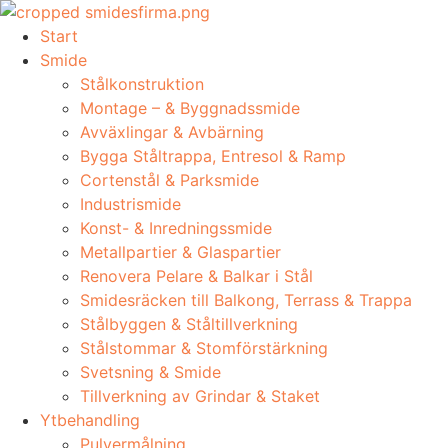
Skip
to
Start
content
Smide
Stålkonstruktion
Montage – & Byggnadssmide
Avväxlingar & Avbärning
Bygga Ståltrappa, Entresol & Ramp
Cortenstål & Parksmide
Industrismide
Konst- & Inredningssmide
Metallpartier & Glaspartier
Renovera Pelare & Balkar i Stål
Smidesräcken till Balkong, Terrass & Trappa
Stålbyggen & Ståltillverkning
Stålstommar & Stomförstärkning
Svetsning & Smide
Tillverkning av Grindar & Staket
Ytbehandling
Pulvermålning