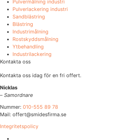
Pulvermålning industri
Pulverlackering industri
Sandblästring
Blästring
Industrimålning
Rostskyddsmålning
Ytbehandling
Industrilackering
Kontakta oss
Kontakta oss idag för en fri offert.
Nicklas
–
Samordnare
Nummer:
010-555 89 78
Mail: offert@smidesfirma.se
Integritetspolicy
Vi utför arbeten i hela