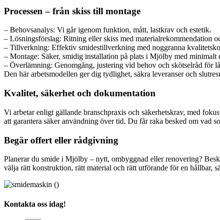
Processen – från skiss till montage
– Behovsanalys: Vi går igenom funktion, mått, lastkrav och estetik.
– Lösningsförslag: Ritning eller skiss med materialrekommendation oc
– Tillverkning: Effektiv smidestillverkning med noggranna kvalitetskon
– Montage: Säker, smidig installation på plats i Mjölby med minimalt d
– Överlämning: Genomgång, justering vid behov och skötselråd för lå
Den här arbetsmodellen ger dig tydlighet, säkra leveranser och slutre
Kvalitet, säkerhet och dokumentation
Vi arbetar enligt gällande branschpraxis och säkerhetskrav, med fokus
att garantera säker användning över tid. Du får raka besked om vad som
Begär offert eller rådgivning
Planerar du smide i Mjölby – nytt, ombyggnad eller renovering? Beskriv
välja rätt konstruktion, rätt material och rätt utförande för en hållbar
Kontakta oss idag!