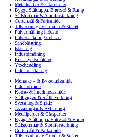
Metallpartier & Glaspartier
Bygga Ståltrappa, Entresol & Ramp
Stålstommar & Stomförstärkning
Cortenstål & Parksmide
Tillverkning av Grindar & Staket
Pulvermålning industri
Pulverlackering industri
Sandblästring
Blästring
Industrimålning
Rostskyddsmålning
Ytbehandling
Industrilackering
Montage – & Byggnadssmide
Industrismide
Konst- & Inredningssmide
Stålbyggen & Ståltillverkning
Svetsning & Smide
Avväxlingar & Avbärning
Metallpartier & Glaspartier
Bygga Ståltrappa, Entresol & Ramp
Stålstommar & Stomförstärkning
Cortenstål & Parksmide
Tillverkning av Grindar & Staket