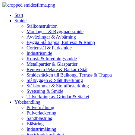
Skip
to
Start
content
Smide
Stålkonstruktion
Montage – & Byggnadssmide
Avväxlingar & Avbärning
Bygga Ståltrappa, Entresol & Ramp
Cortenstål & Parksmide
Industrismide
Konst- & Inredningssmide
Metallpartier & Glaspartier
Renovera Pelare & Balkar i Stål
Smidesräcken till Balkong, Terrass & Trappa
Stålbyggen & Ståltillverkning
Stålstommar & Stomförstärkning
Svetsning & Smide
Tillverkning av Grindar & Staket
Ytbehandling
Pulvermålning
Pulverlackering
Sandblästring
Blästring
Industrimålning
Rostskyddsmålning