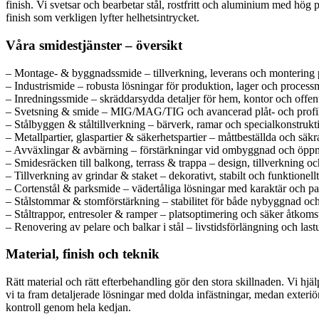
finish. Vi svetsar och bearbetar stål, rostfritt och aluminium med hög 
finish som verkligen lyfter helhetsintrycket.
Våra smidestjänster – översikt
– Montage- & byggnadssmide – tillverkning, leverans och montering 
– Industrismide – robusta lösningar för produktion, lager och processm
– Inredningssmide – skräddarsydda detaljer för hem, kontor och offent
– Svetsning & smide – MIG/MAG/TIG och avancerad plåt- och profi
– Stålbyggen & ståltillverkning – bärverk, ramar och specialkonstrukt
– Metallpartier, glaspartier & säkerhetspartier – måttbeställda och säkr
– Avväxlingar & avbärning – förstärkningar vid ombyggnad och öppn
– Smidesräcken till balkong, terrass & trappa – design, tillverkning 
– Tillverkning av grindar & staket – dekorativt, stabilt och funktionellt
– Cortenstål & parksmide – vädertåliga lösningar med karaktär och pa
– Stålstommar & stomförstärkning – stabilitet för både nybyggnad oc
– Ståltrappor, entresoler & ramper – platsoptimering och säker åtkoms
– Renovering av pelare och balkar i stål – livstidsförlängning och las
Material, finish och teknik
Rätt material och rätt efterbehandling gör den stora skillnaden. Vi hjä
vi ta fram detaljerade lösningar med dolda infästningar, medan exteriö
kontroll genom hela kedjan.