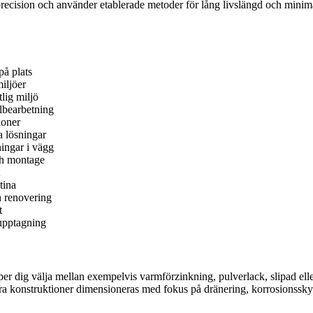
precision och använder etablerade metoder för lång livslängd och minimal 
på plats
iljöer
lig miljö
lbearbetning
ioner
a lösningar
ingar i vägg
och montage
tina
h renovering
t
tupptagning
lper dig välja mellan exempelvis varmförzinkning, pulverlack, slipad ell
ra konstruktioner dimensioneras med fokus på dränering, korrosionsskydd 