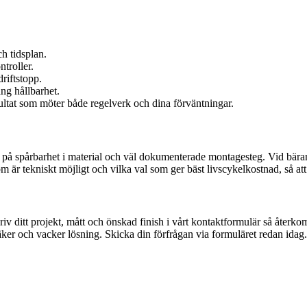
h tidsplan.
troller.
riftstopp.
ng hållbarhet.
sultat som möter både regelverk och dina förväntningar.
 på spårbarhet i material och väl dokumenterade montagesteg. Vid bäran
 är tekniskt möjligt och vilka val som ger bäst livscykelkostnad, så att
 ditt projekt, mått och önskad finish i vårt kontaktformulär så återkomm
, säker och vacker lösning. Skicka din förfrågan via formuläret redan idag.