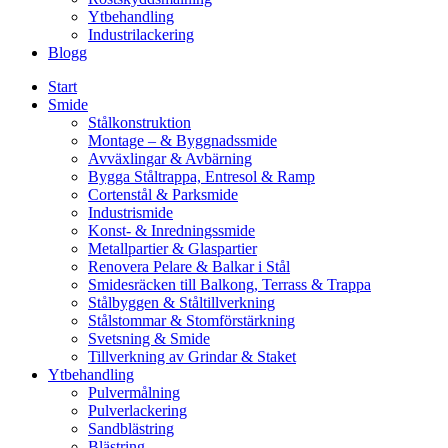
Ytbehandling
Industrilackering
Blogg
Start
Smide
Stålkonstruktion
Montage – & Byggnadssmide
Avväxlingar & Avbärning
Bygga Ståltrappa, Entresol & Ramp
Cortenstål & Parksmide
Industrismide
Konst- & Inredningssmide
Metallpartier & Glaspartier
Renovera Pelare & Balkar i Stål
Smidesräcken till Balkong, Terrass & Trappa
Stålbyggen & Ståltillverkning
Stålstommar & Stomförstärkning
Svetsning & Smide
Tillverkning av Grindar & Staket
Ytbehandling
Pulvermålning
Pulverlackering
Sandblästring
Blästring