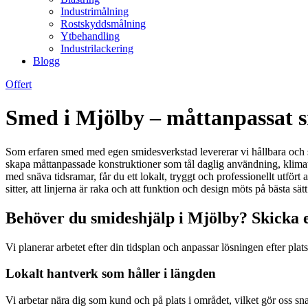
Industrimålning
Rostskyddsmålning
Ytbehandling
Industrilackering
Blogg
Offert
Smed i Mjölby – måttanpassat s
Som erfaren smed med egen smidesverkstad levererar vi hållbara och s
skapa måttanpassade konstruktioner som tål daglig användning, klimat 
med snäva tidsramar, får du ett lokalt, tryggt och professionellt utfört a
sitter, att linjerna är raka och att funktion och design möts på bästa sätt
Behöver du smideshjälp i Mjölby? Skicka e
Vi planerar arbetet efter din tidsplan och anpassar lösningen efter pla
Lokalt hantverk som håller i längden
Vi arbetar nära dig som kund och på plats i området, vilket gör oss sn