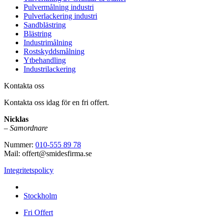
Pulvermålning industri
Pulverlackering industri
Sandblästring
Blästring
Industrimålning
Rostskyddsmålning
Ytbehandling
Industrilackering
Kontakta oss
Kontakta oss idag för en fri offert.
Nicklas
–
Samordnare
Nummer:
010-555 89 78
Mail: offert@smidesfirma.se
Integritetspolicy
Vi utför arbeten i hela
Stockholm
Fri Offert