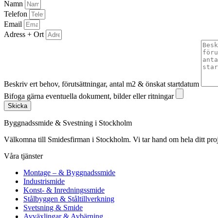
Namn
Telefon
Email
Adress + Ort
Beskriv ert behov, förutsättningar, antal m2 & önskat startdatum
Bifoga gärna eventuella dokument, bilder eller ritningar
Skicka
Byggnadssmide & Svestning i Stockholm
Välkomna till Smidesfirman i Stockholm. Vi tar hand om hela ditt projekt 
Våra tjänster
Montage – & Byggnadssmide
Industrismide
Konst- & Inredningssmide
Stålbyggen & Ståltillverkning
Svetsning & Smide
Avväxlingar & Avbärning