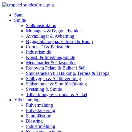
Skip
to
Start
content
Smide
Stålkonstruktion
Montage – & Byggnadssmide
Avväxlingar & Avbärning
Bygga Ståltrappa, Entresol & Ramp
Cortenstål & Parksmide
Industrismide
Konst- & Inredningssmide
Metallpartier & Glaspartier
Renovera Pelare & Balkar i Stål
Smidesräcken till Balkong, Terrass & Trappa
Stålbyggen & Ståltillverkning
Stålstommar & Stomförstärkning
Svetsning & Smide
Tillverkning av Grindar & Staket
Ytbehandling
Pulvermålning
Pulverlackering
Sandblästring
Blästring
Industrimålning
Rostskyddsmålning