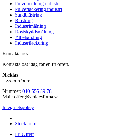
Pulvermålning industri
Pulverlackering industri
Sandblästring
Blästring
Industrimålning
Rostskyddsmålning
Ytbehandling
Industrilackering
Kontakta oss
Kontakta oss idag för en fri offert.
Nicklas
–
Samordnare
Nummer:
010-555 89 78
Mail: offert@smidesfirma.se
Integritetspolicy
Vi utför arbeten i hela
Stockholm
Fri Offert