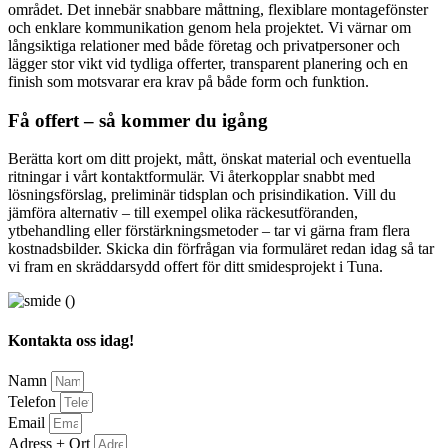
området. Det innebär snabbare måttning, flexiblare montagefönster
och enklare kommunikation genom hela projektet. Vi värnar om
långsiktiga relationer med både företag och privatpersoner och
lägger stor vikt vid tydliga offerter, transparent planering och en
finish som motsvarar era krav på både form och funktion.
Få offert – så kommer du igång
Berätta kort om ditt projekt, mått, önskat material och eventuella
ritningar i vårt kontaktformulär. Vi återkopplar snabbt med
lösningsförslag, preliminär tidsplan och prisindikation. Vill du
jämföra alternativ – till exempel olika räckesutföranden,
ytbehandling eller förstärkningsmetoder – tar vi gärna fram flera
kostnadsbilder. Skicka din förfrågan via formuläret redan idag så tar
vi fram en skräddarsydd offert för ditt smidesprojekt i Tuna.
Kontakta oss idag!
Namn
Telefon
Email
Adress + Ort