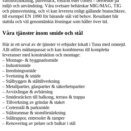
varmförzinkning, pulverlack, rostfritt eller corten – beroende på
miljö och användning. Våra svetsare behärskar MIG/MAG, TIG
och pinnsvetsning, och vi kan leverera enligt gällande branschkrav,
till exempel EN 1090 för bärande stål vid behov. Resultatet blir
stabila och väl genomtänkta lösningar som håller över tid.
Våra tjänster inom smide och stål
Här är ett urval av de tjänster vi erbjuder lokalt i Tuna med omnejd.
Allt utförs måttanpassat och kan kombineras till kompletta
leveranser med konstruktion och montage:
– Montage- & byggnadssmide
– Industrismide
– Inredningssmide
– Svetsning & smide
– Stålbyggen & ståltillverkning
– Metallpartier, glaspartier & säkerhetspartier
– Avväxlingar & avbärning
– Smidesräcken till balkong, terrass & trappa
– Tillverkning av grindar & staket
– Cortenstål & parksmide
– Stålstommar & stomförstärkning
– Ståltrappor, entresoler & ramper
– Renovering av pelare och balkar i stål