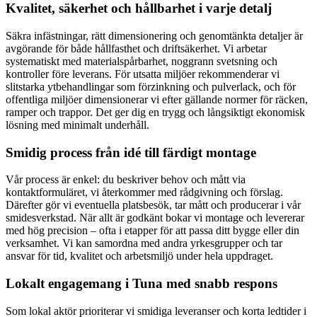
Kvalitet, säkerhet och hållbarhet i varje detalj
Säkra infästningar, rätt dimensionering och genomtänkta detaljer är
avgörande för både hållfasthet och driftsäkerhet. Vi arbetar
systematiskt med materialspårbarhet, noggrann svetsning och
kontroller före leverans. För utsatta miljöer rekommenderar vi
slitstarka ytbehandlingar som förzinkning och pulverlack, och för
offentliga miljöer dimensionerar vi efter gällande normer för räcken,
ramper och trappor. Det ger dig en trygg och långsiktigt ekonomisk
lösning med minimalt underhåll.
Smidig process från idé till färdigt montage
Vår process är enkel: du beskriver behov och mått via
kontaktformuläret, vi återkommer med rådgivning och förslag.
Därefter gör vi eventuella platsbesök, tar mått och producerar i vår
smidesverkstad. När allt är godkänt bokar vi montage och levererar
med hög precision – ofta i etapper för att passa ditt bygge eller din
verksamhet. Vi kan samordna med andra yrkesgrupper och tar
ansvar för tid, kvalitet och arbetsmiljö under hela uppdraget.
Lokalt engagemang i Tuna med snabb respons
Som lokal aktör prioriterar vi smidiga leveranser och korta ledtider i