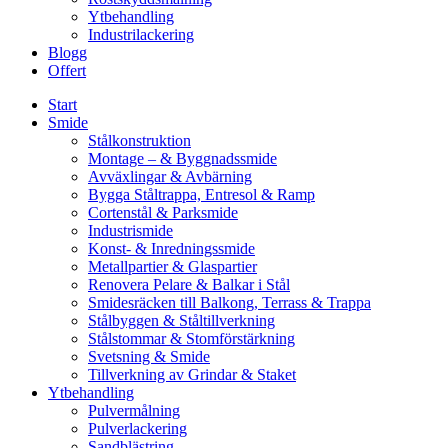
Ytbehandling
Industrilackering
Blogg
Offert
Start
Smide
Stålkonstruktion
Montage – & Byggnadssmide
Avväxlingar & Avbärning
Bygga Ståltrappa, Entresol & Ramp
Cortenstål & Parksmide
Industrismide
Konst- & Inredningssmide
Metallpartier & Glaspartier
Renovera Pelare & Balkar i Stål
Smidesräcken till Balkong, Terrass & Trappa
Stålbyggen & Ståltillverkning
Stålstommar & Stomförstärkning
Svetsning & Smide
Tillverkning av Grindar & Staket
Ytbehandling
Pulvermålning
Pulverlackering
Sandblästring