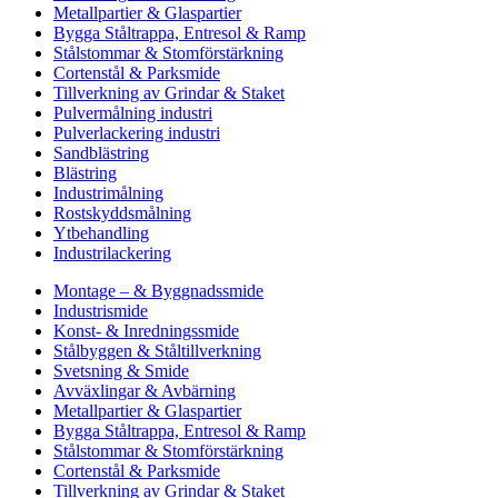
Metallpartier & Glaspartier
Bygga Ståltrappa, Entresol & Ramp
Stålstommar & Stomförstärkning
Cortenstål & Parksmide
Tillverkning av Grindar & Staket
Pulvermålning industri
Pulverlackering industri
Sandblästring
Blästring
Industrimålning
Rostskyddsmålning
Ytbehandling
Industrilackering
Montage – & Byggnadssmide
Industrismide
Konst- & Inredningssmide
Stålbyggen & Ståltillverkning
Svetsning & Smide
Avväxlingar & Avbärning
Metallpartier & Glaspartier
Bygga Ståltrappa, Entresol & Ramp
Stålstommar & Stomförstärkning
Cortenstål & Parksmide
Tillverkning av Grindar & Staket