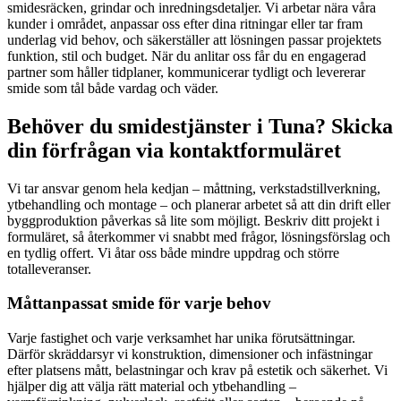
smidesräcken, grindar och inredningsdetaljer. Vi arbetar nära våra
kunder i området, anpassar oss efter dina ritningar eller tar fram
underlag vid behov, och säkerställer att lösningen passar projektets
funktion, stil och budget. När du anlitar oss får du en engagerad
partner som håller tidplaner, kommunicerar tydligt och levererar
smide som tål både vardag och väder.
Behöver du smidestjänster i Tuna? Skicka
din förfrågan via kontaktformuläret
Vi tar ansvar genom hela kedjan – måttning, verkstadstillverkning,
ytbehandling och montage – och planerar arbetet så att din drift eller
byggproduktion påverkas så lite som möjligt. Beskriv ditt projekt i
formuläret, så återkommer vi snabbt med frågor, lösningsförslag och
en tydlig offert. Vi åtar oss både mindre uppdrag och större
totalleveranser.
Måttanpassat smide för varje behov
Varje fastighet och varje verksamhet har unika förutsättningar.
Därför skräddarsyr vi konstruktion, dimensioner och infästningar
efter platsens mått, belastningar och krav på estetik och säkerhet. Vi
hjälper dig att välja rätt material och ytbehandling –