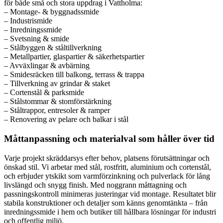
för både små och stora uppdrag i Vattholma:
– Montage- & byggnadssmide
– Industrismide
– Inredningssmide
– Svetsning & smide
– Stålbyggen & ståltillverkning
– Metallpartier, glaspartier & säkerhetspartier
– Avväxlingar & avbärning
– Smidesräcken till balkong, terrass & trappa
– Tillverkning av grindar & staket
– Cortenstål & parksmide
– Stålstommar & stomförstärkning
– Ståltrappor, entresoler & ramper
– Renovering av pelare och balkar i stål
Måttanpassning och materialval som håller över tid
Varje projekt skräddarsys efter behov, platsens förutsättningar och
önskad stil. Vi arbetar med stål, rostfritt, aluminium och cortenstål,
och erbjuder ytskikt som varmförzinkning och pulverlack för lång
livslängd och snygg finish. Med noggrann måttagning och
passningskontroll minimeras justeringar vid montage. Resultatet blir
stabila konstruktioner och detaljer som känns genomtänkta – från
inredningssmide i hem och butiker till hållbara lösningar för industri
och offentlig miljö.