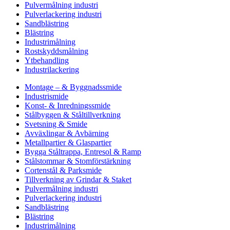
Pulvermålning industri
Pulverlackering industri
Sandblästring
Blästring
Industrimålning
Rostskyddsmålning
Ytbehandling
Industrilackering
Montage – & Byggnadssmide
Industrismide
Konst- & Inredningssmide
Stålbyggen & Ståltillverkning
Svetsning & Smide
Avväxlingar & Avbärning
Metallpartier & Glaspartier
Bygga Ståltrappa, Entresol & Ramp
Stålstommar & Stomförstärkning
Cortenstål & Parksmide
Tillverkning av Grindar & Staket
Pulvermålning industri
Pulverlackering industri
Sandblästring
Blästring
Industrimålning