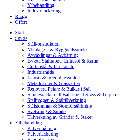
Ytbehandling
Industrilackering
Blogg
Offert
Start
Smide
Stålkonstruktion
Montage – & Byggnadssmide
Avväxlingar & Avbärning
Bygga Ståltrappa, Entresol & Ramp
Cortenstål & Parksmide
Industrismide
Konst- & Inredningssmide
Metallpartier & Glaspartier
Renovera Pelare & Balkar i Stål
Smidesräcken till Balkong, Terrass & Trappa
Stålbyggen & Ståltillverkning
Stålstommar & Stomförstärkning
Svetsning & Smide
Tillverkning av Grindar & Staket
Ytbehandling
Pulvermålning
Pulverlackering
Sandblästring