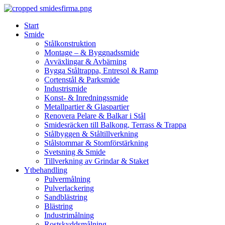
Skip
to
Start
content
Smide
Stålkonstruktion
Montage – & Byggnadssmide
Avväxlingar & Avbärning
Bygga Ståltrappa, Entresol & Ramp
Cortenstål & Parksmide
Industrismide
Konst- & Inredningssmide
Metallpartier & Glaspartier
Renovera Pelare & Balkar i Stål
Smidesräcken till Balkong, Terrass & Trappa
Stålbyggen & Ståltillverkning
Stålstommar & Stomförstärkning
Svetsning & Smide
Tillverkning av Grindar & Staket
Ytbehandling
Pulvermålning
Pulverlackering
Sandblästring
Blästring
Industrimålning
Rostskyddsmålning