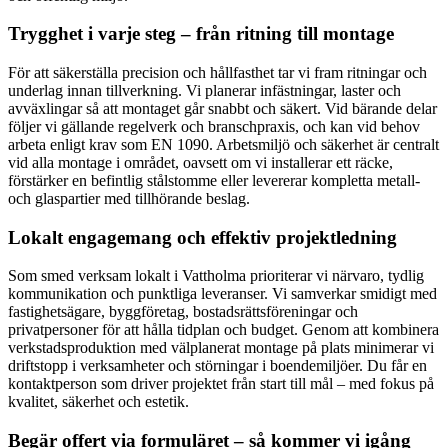
Trygghet i varje steg – från ritning till montage
För att säkerställa precision och hållfasthet tar vi fram ritningar och
underlag innan tillverkning. Vi planerar infästningar, laster och
avväxlingar så att montaget går snabbt och säkert. Vid bärande delar
följer vi gällande regelverk och branschpraxis, och kan vid behov
arbeta enligt krav som EN 1090. Arbetsmiljö och säkerhet är centralt
vid alla montage i området, oavsett om vi installerar ett räcke,
förstärker en befintlig stålstomme eller levererar kompletta metall-
och glaspartier med tillhörande beslag.
Lokalt engagemang och effektiv projektledning
Som smed verksam lokalt i Vattholma prioriterar vi närvaro, tydlig
kommunikation och punktliga leveranser. Vi samverkar smidigt med
fastighetsägare, byggföretag, bostadsrättsföreningar och
privatpersoner för att hålla tidplan och budget. Genom att kombinera
verkstadsproduktion med välplanerat montage på plats minimerar vi
driftstopp i verksamheter och störningar i boendemiljöer. Du får en
kontaktperson som driver projektet från start till mål – med fokus på
kvalitet, säkerhet och estetik.
Begär offert via formuläret – så kommer vi igång