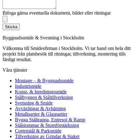
Bifoga gärna eventuella dokument, bilder eller ritningar
Skicka
Byggnadssmide & Svestning i Stockholm
Välkomna till Smidesfirman i Stockholm. Vi tar hand om hela ditt
projekt från platsbesök till ritningar, tillverkning, montering tills
färdigt resultat.
Våra tjänster
Montage – & Byggnadssmide
Industrismide
Konst- & Inredningssmide
Stålbyggen & Ståltillverkning
Svetsning & Smide
Avväxlingar & Avbärning
Metallpartier & Glaspartier
Bygga Ståltrappa, Entresol & Ramp
Stålstommar & Stomförstärkning
Cortenstål & Parksmide
Tillverkning av Grindar & Staket