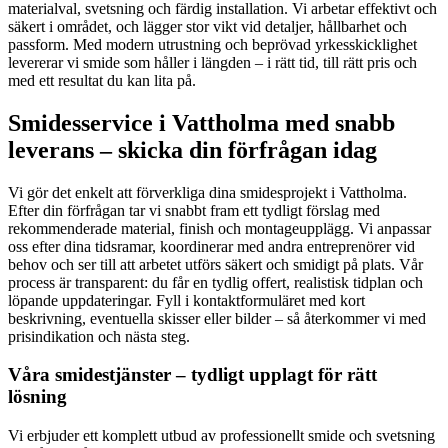
materialval, svetsning och färdig installation. Vi arbetar effektivt och
säkert i området, och lägger stor vikt vid detaljer, hållbarhet och
passform. Med modern utrustning och beprövad yrkesskicklighet
levererar vi smide som håller i längden – i rätt tid, till rätt pris och
med ett resultat du kan lita på.
Smidesservice i Vattholma med snabb
leverans – skicka din förfrågan idag
Vi gör det enkelt att förverkliga dina smidesprojekt i Vattholma.
Efter din förfrågan tar vi snabbt fram ett tydligt förslag med
rekommenderade material, finish och montageupplägg. Vi anpassar
oss efter dina tidsramar, koordinerar med andra entreprenörer vid
behov och ser till att arbetet utförs säkert och smidigt på plats. Vår
process är transparent: du får en tydlig offert, realistisk tidplan och
löpande uppdateringar. Fyll i kontaktformuläret med kort
beskrivning, eventuella skisser eller bilder – så återkommer vi med
prisindikation och nästa steg.
Våra smidestjänster – tydligt upplagt för rätt
lösning
Vi erbjuder ett komplett utbud av professionellt smide och svetsning