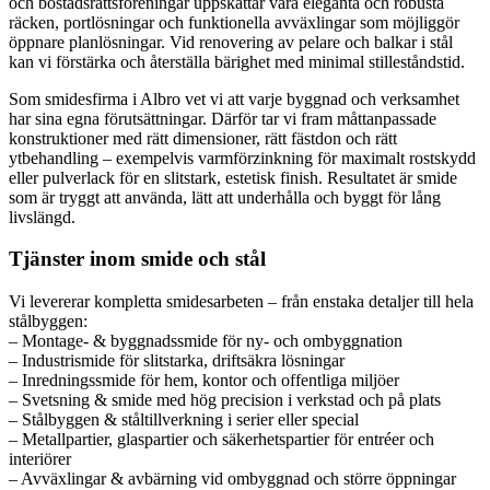
och bostadsrättsföreningar uppskattar våra eleganta och robusta
räcken, portlösningar och funktionella avväxlingar som möjliggör
öppnare planlösningar. Vid renovering av pelare och balkar i stål
kan vi förstärka och återställa bärighet med minimal stilleståndstid.
Som smidesfirma i Albro vet vi att varje byggnad och verksamhet
har sina egna förutsättningar. Därför tar vi fram måttanpassade
konstruktioner med rätt dimensioner, rätt fästdon och rätt
ytbehandling – exempelvis varmförzinkning för maximalt rostskydd
eller pulverlack för en slitstark, estetisk finish. Resultatet är smide
som är tryggt att använda, lätt att underhålla och byggt för lång
livslängd.
Tjänster inom smide och stål
Vi levererar kompletta smidesarbeten – från enstaka detaljer till hela
stålbyggen:
– Montage- & byggnadssmide för ny- och ombyggnation
– Industrismide för slitstarka, driftsäkra lösningar
– Inredningssmide för hem, kontor och offentliga miljöer
– Svetsning & smide med hög precision i verkstad och på plats
– Stålbyggen & ståltillverkning i serier eller special
– Metallpartier, glaspartier och säkerhetspartier för entréer och
interiörer
– Avväxlingar & avbärning vid ombyggnad och större öppningar