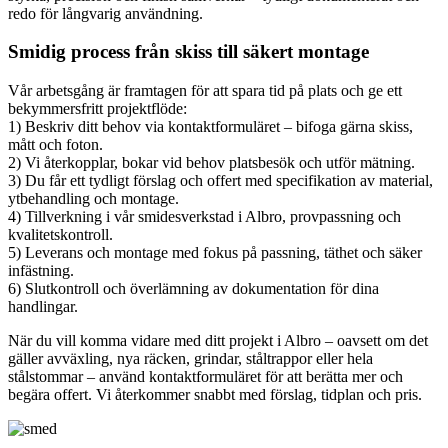
redo för långvarig användning.
Smidig process från skiss till säkert montage
Vår arbetsgång är framtagen för att spara tid på plats och ge ett
bekymmersfritt projektflöde:
1) Beskriv ditt behov via kontaktformuläret – bifoga gärna skiss,
mått och foton.
2) Vi återkopplar, bokar vid behov platsbesök och utför mätning.
3) Du får ett tydligt förslag och offert med specifikation av material,
ytbehandling och montage.
4) Tillverkning i vår smidesverkstad i Albro, provpassning och
kvalitetskontroll.
5) Leverans och montage med fokus på passning, täthet och säker
infästning.
6) Slutkontroll och överlämning av dokumentation för dina
handlingar.
När du vill komma vidare med ditt projekt i Albro – oavsett om det
gäller avväxling, nya räcken, grindar, ståltrappor eller hela
stålstommar – använd kontaktformuläret för att berätta mer och
begära offert. Vi återkommer snabbt med förslag, tidplan och pris.