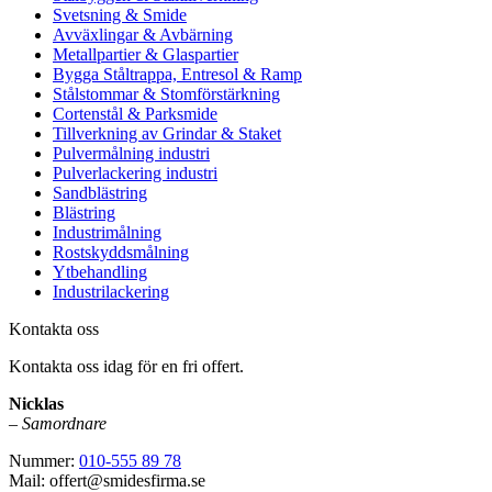
Svetsning & Smide
Avväxlingar & Avbärning
Metallpartier & Glaspartier
Bygga Ståltrappa, Entresol & Ramp
Stålstommar & Stomförstärkning
Cortenstål & Parksmide
Tillverkning av Grindar & Staket
Pulvermålning industri
Pulverlackering industri
Sandblästring
Blästring
Industrimålning
Rostskyddsmålning
Ytbehandling
Industrilackering
Kontakta oss
Kontakta oss idag för en fri offert.
Nicklas
–
Samordnare
Nummer:
010-555 89 78
Mail: offert@smidesfirma.se