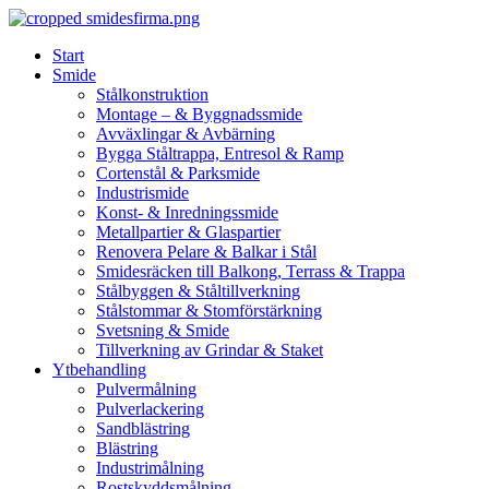
Skip
to
Start
content
Smide
Stålkonstruktion
Montage – & Byggnadssmide
Avväxlingar & Avbärning
Bygga Ståltrappa, Entresol & Ramp
Cortenstål & Parksmide
Industrismide
Konst- & Inredningssmide
Metallpartier & Glaspartier
Renovera Pelare & Balkar i Stål
Smidesräcken till Balkong, Terrass & Trappa
Stålbyggen & Ståltillverkning
Stålstommar & Stomförstärkning
Svetsning & Smide
Tillverkning av Grindar & Staket
Ytbehandling
Pulvermålning
Pulverlackering
Sandblästring
Blästring
Industrimålning
Rostskyddsmålning