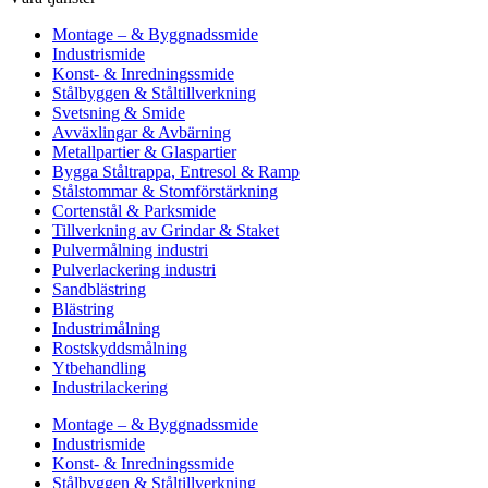
Montage – & Byggnadssmide
Industrismide
Konst- & Inredningssmide
Stålbyggen & Ståltillverkning
Svetsning & Smide
Avväxlingar & Avbärning
Metallpartier & Glaspartier
Bygga Ståltrappa, Entresol & Ramp
Stålstommar & Stomförstärkning
Cortenstål & Parksmide
Tillverkning av Grindar & Staket
Pulvermålning industri
Pulverlackering industri
Sandblästring
Blästring
Industrimålning
Rostskyddsmålning
Ytbehandling
Industrilackering
Montage – & Byggnadssmide
Industrismide
Konst- & Inredningssmide
Stålbyggen & Ståltillverkning