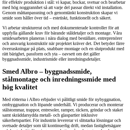
för effektiv produktion i stål: vi kapar, bockar, svetsar och bearbetar
med hög noggrannhet så att varje del passar direkt vid installation.
Genom måttanpassning och genomtänkt konstruktion skapar vi
smide som håller över tid – estetiskt, funktionellt och säkert.
Vi arbetar strukturerat och med dokumenterade kontroller för att
uppfylla gällande krav för bärande ståldetaljer och montage. Våra
smidesarbeten planeras i nära dialog med beställare, entreprenörer
och ansvarig konstruktör när projektet kräver det. Det betyder färre
överraskningar på plats, snabbare montage och en slutprodukt med
rätt bärighet, passform och yta – oavsett om det gäller
byggnadssmide, industrismide eller inredningsdetaljer.
Smed Albro – byggnadssmide,
stålmontage och inredningssmide med
hög kvalitet
Med rötterna i Albro erbjuder vi pålitligt smide för nybyggnation,
ombyggnation och löpande underhåll. Vi producerar och monterar
stålstommar, trappor, entresoler, ramper, räcken, grindar och staket
samt skräddarsydda metall- och glaspartier inklusive
säkerhetspartier. För industrin levererar vi slitstarka lösningar och
svetsade detaljer som tål kontinuerlig drift, medan fastighetsägare