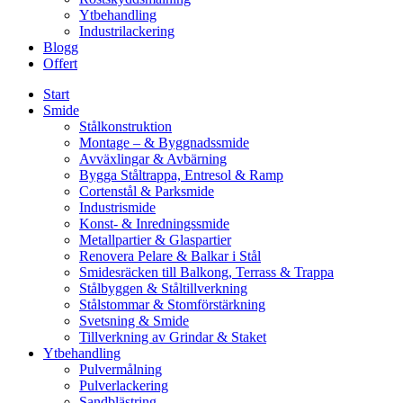
Ytbehandling
Industrilackering
Blogg
Offert
Start
Smide
Stålkonstruktion
Montage – & Byggnadssmide
Avväxlingar & Avbärning
Bygga Ståltrappa, Entresol & Ramp
Cortenstål & Parksmide
Industrismide
Konst- & Inredningssmide
Metallpartier & Glaspartier
Renovera Pelare & Balkar i Stål
Smidesräcken till Balkong, Terrass & Trappa
Stålbyggen & Ståltillverkning
Stålstommar & Stomförstärkning
Svetsning & Smide
Tillverkning av Grindar & Staket
Ytbehandling
Pulvermålning
Pulverlackering
Sandblästring