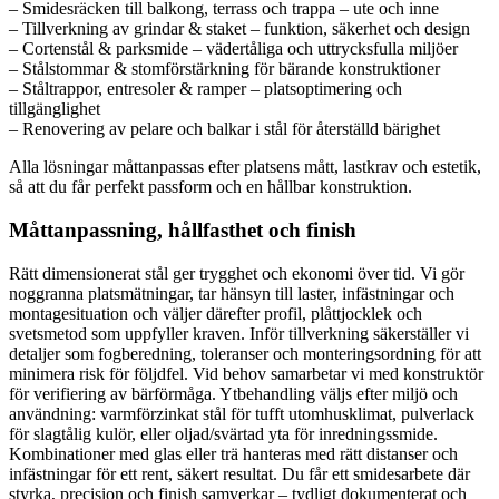
– Smidesräcken till balkong, terrass och trappa – ute och inne
– Tillverkning av grindar & staket – funktion, säkerhet och design
– Cortenstål & parksmide – vädertåliga och uttrycksfulla miljöer
– Stålstommar & stomförstärkning för bärande konstruktioner
– Ståltrappor, entresoler & ramper – platsoptimering och
tillgänglighet
– Renovering av pelare och balkar i stål för återställd bärighet
Alla lösningar måttanpassas efter platsens mått, lastkrav och estetik,
så att du får perfekt passform och en hållbar konstruktion.
Måttanpassning, hållfasthet och finish
Rätt dimensionerat stål ger trygghet och ekonomi över tid. Vi gör
noggranna platsmätningar, tar hänsyn till laster, infästningar och
montagesituation och väljer därefter profil, plåttjocklek och
svetsmetod som uppfyller kraven. Inför tillverkning säkerställer vi
detaljer som fogberedning, toleranser och monteringsordning för att
minimera risk för följdfel. Vid behov samarbetar vi med konstruktör
för verifiering av bärförmåga. Ytbehandling väljs efter miljö och
användning: varmförzinkat stål för tufft utomhusklimat, pulverlack
för slagtålig kulör, eller oljad/svärtad yta för inredningssmide.
Kombinationer med glas eller trä hanteras med rätt distanser och
infästningar för ett rent, säkert resultat. Du får ett smidesarbete där
styrka, precision och finish samverkar – tydligt dokumenterat och