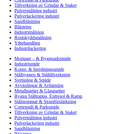
Tillverkning av Grindar & Staket
Pulvermålning industri
Pulverlackering industri
Sandblästring
Blästring
Industrimålning
Rostskyddsmålning
Ytbehandling
Industrilackering
Montage – & Byggnadssmide
Industrismide
Konst- & Inredningssmide
Stålbyggen & Ståltillverkning
Svetsning & Smide
Avväxlingar & Avbärning
Metallpartier & Glaspartier
Bygga Ståltrappa, Entresol & Ramp
Stålstommar & Stomförstärkning
Cortenstål & Parksmide
Tillverkning av Grindar & Staket
Pulvermålning industri
Pulverlackering industri
Sandblästring
Blästring