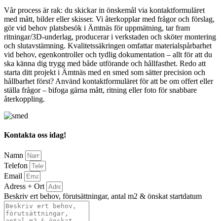
Vår process är rak: du skickar in önskemål via kontaktformuläret
med mått, bilder eller skisser. Vi återkopplar med frågor och förslag,
gör vid behov platsbesök i Ämtnäs för uppmätning, tar fram
ritningar/3D-underlag, producerar i verkstaden och sköter montering
och slutavstämning. Kvalitetssäkringen omfattar materialspårbarhet
vid behov, egenkontroller och tydlig dokumentation – allt för att du
ska känna dig trygg med både utförande och hållfasthet. Redo att
starta ditt projekt i Ämtnäs med en smed som sätter precision och
hållbarhet först? Använd kontaktformuläret för att be om offert eller
ställa frågor – bifoga gärna mått, ritning eller foto för snabbare
återkoppling.
Kontakta oss idag!
Namn
Telefon
Email
Adress + Ort
Beskriv ert behov, förutsättningar, antal m2 & önskat startdatum