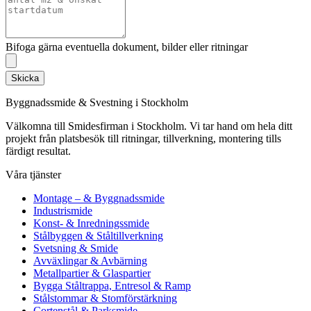
Bifoga gärna eventuella dokument, bilder eller ritningar
Skicka
Byggnadssmide & Svestning i Stockholm
Välkomna till Smidesfirman i Stockholm. Vi tar hand om hela ditt
projekt från platsbesök till ritningar, tillverkning, montering tills
färdigt resultat.
Våra tjänster
Montage – & Byggnadssmide
Industrismide
Konst- & Inredningssmide
Stålbyggen & Ståltillverkning
Svetsning & Smide
Avväxlingar & Avbärning
Metallpartier & Glaspartier
Bygga Ståltrappa, Entresol & Ramp
Stålstommar & Stomförstärkning
Cortenstål & Parksmide