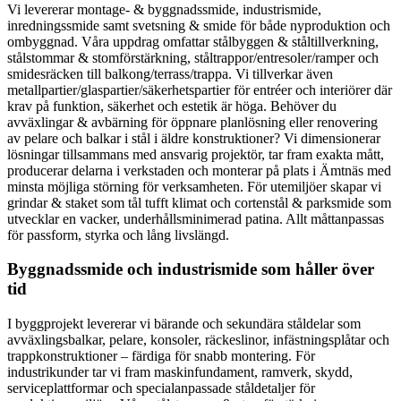
Vi levererar montage- & byggnadssmide, industrismide,
inredningssmide samt svetsning & smide för både nyproduktion och
ombyggnad. Våra uppdrag omfattar stålbyggen & ståltillverkning,
stålstommar & stomförstärkning, ståltrappor/entresoler/ramper och
smidesräcken till balkong/terrass/trappa. Vi tillverkar även
metallpartier/glaspartier/säkerhetspartier för entréer och interiörer där
krav på funktion, säkerhet och estetik är höga. Behöver du
avväxlingar & avbärning för öppnare planlösning eller renovering
av pelare och balkar i stål i äldre konstruktioner? Vi dimensionerar
lösningar tillsammans med ansvarig projektör, tar fram exakta mått,
producerar delarna i verkstaden och monterar på plats i Ämtnäs med
minsta möjliga störning för verksamheten. För utemiljöer skapar vi
grindar & staket som tål tufft klimat och cortenstål & parksmide som
utvecklar en vacker, underhållsminimerad patina. Allt måttanpassas
för passform, styrka och lång livslängd.
Byggnadssmide och industrismide som håller över
tid
I byggprojekt levererar vi bärande och sekundära ståldelar som
avväxlingsbalkar, pelare, konsoler, räckeslinor, infästningsplåtar och
trappkonstruktioner – färdiga för snabb montering. För
industrikunder tar vi fram maskinfundament, ramverk, skydd,
serviceplattformar och specialanpassade ståldetaljer för