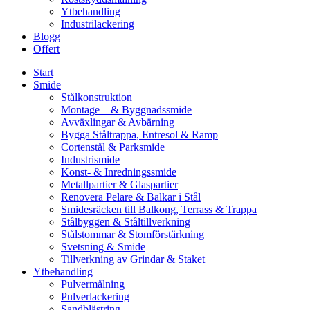
Ytbehandling
Industrilackering
Blogg
Offert
Start
Smide
Stålkonstruktion
Montage – & Byggnadssmide
Avväxlingar & Avbärning
Bygga Ståltrappa, Entresol & Ramp
Cortenstål & Parksmide
Industrismide
Konst- & Inredningssmide
Metallpartier & Glaspartier
Renovera Pelare & Balkar i Stål
Smidesräcken till Balkong, Terrass & Trappa
Stålbyggen & Ståltillverkning
Stålstommar & Stomförstärkning
Svetsning & Smide
Tillverkning av Grindar & Staket
Ytbehandling
Pulvermålning
Pulverlackering
Sandblästring