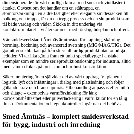
dimensionerade för vårt nordliga klimat med snö- och vindlaster i
åtanke. Oavsett om det handlar om en ståltrappa, en
stomförstärkning i en äldre fastighet eller eleganta smidesräcken till
balkong och trappa, får du en trygg process och en slutprodukt som
tål både vardag och väder. Skicka in ditt underlag via
kontaktformuläret – vi återkommer med förslag, tidsplan och offert.
Vår smidesverkstad i Ämtnäs är utrustad för kapning, skärning,
borrning, bockning och avancerad svetsning (MIG/MAG/TIG). Det
gör att vi snabbt kan gå från skiss till färdig produkt utan onödiga
ledtider. Vi tar lika gärna fram ett unikt specialbygge i enstaka
exemplar som en mindre serieproduktionslösning för industrin, alltid
med samma fokus på precision och robust konstruktion.
Säker montering är en självklar del av vårt uppdrag. Vi planerar
logistik, lyft och infästningar i dialog med platsledning och följer
gällande krav och branschpraxis. Ytbehandling anpassas efter miljö
och slitage – exempelvis varmförzinkning för lång
korrosionshållfasthet eller pulverlackering i valfri kulör för en tålig
finish. Dokumentation och egenkontroller ingår när det behövs.
Smed Ämtnäs – komplett smidesverkstad
för bygg, industri och inredning