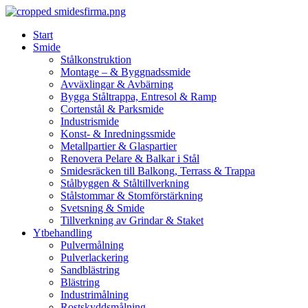
Skip
to
Start
content
Smide
Stålkonstruktion
Montage – & Byggnadssmide
Avväxlingar & Avbärning
Bygga Ståltrappa, Entresol & Ramp
Cortenstål & Parksmide
Industrismide
Konst- & Inredningssmide
Metallpartier & Glaspartier
Renovera Pelare & Balkar i Stål
Smidesräcken till Balkong, Terrass & Trappa
Stålbyggen & Ståltillverkning
Stålstommar & Stomförstärkning
Svetsning & Smide
Tillverkning av Grindar & Staket
Ytbehandling
Pulvermålning
Pulverlackering
Sandblästring
Blästring
Industrimålning
Rostskyddsmålning