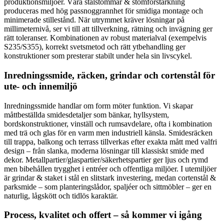
produktionsmiljöer. Våra stålstommar & stomförstärkning
produceras med hög passnoggrannhet för smidiga montage och
minimerade stillestånd. När utrymmet kräver lösningar på
millimeternivå, ser vi till att tillverkning, rätning och invägning ger
rätt toleranser. Kombinationen av robust materialval (exempelvis
S235/S355), korrekt svetsmetod och rätt ytbehandling ger
konstruktioner som presterar stabilt under hela sin livscykel.
Inredningssmide, räcken, grindar och cortenstål för
ute- och innemiljö
Inredningssmide handlar om form möter funktion. Vi skapar
måttbeställda smidesdetaljer som bänkar, hyllsystem,
bordskonstruktioner, vinställ och rumsavdelare, ofta i kombination
med trä och glas för en varm men industriell känsla. Smidesräcken
till trappa, balkong och terrass tillverkas efter exakta mått med valfri
design – från slanka, moderna lösningar till klassiskt smide med
dekor. Metallpartier/glaspartier/säkerhetspartier ger ljus och rymd
men bibehållen trygghet i entréer och offentliga miljöer. I utemiljöer
är grindar & staket i stål en slitstark investering, medan cortenstål &
parksmide – som planteringslådor, spaljéer och sittmöbler – ger en
naturlig, lågskött och tidlös karaktär.
Process, kvalitet och offert – så kommer vi igång