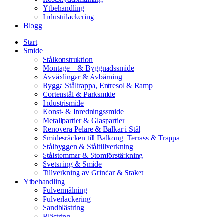
Ytbehandling
Industrilackering
Blogg
Start
Smide
Stålkonstruktion
Montage – & Byggnadssmide
Avväxlingar & Avbärning
Bygga Ståltrappa, Entresol & Ramp
Cortenstål & Parksmide
Industrismide
Konst- & Inredningssmide
Metallpartier & Glaspartier
Renovera Pelare & Balkar i Stål
Smidesräcken till Balkong, Terrass & Trappa
Stålbyggen & Ståltillverkning
Stålstommar & Stomförstärkning
Svetsning & Smide
Tillverkning av Grindar & Staket
Ytbehandling
Pulvermålning
Pulverlackering
Sandblästring
Blästring