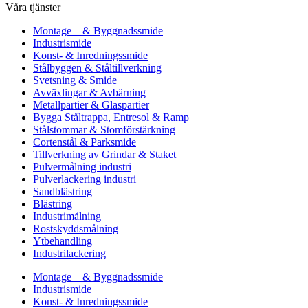
Våra tjänster
Montage – & Byggnadssmide
Industrismide
Konst- & Inredningssmide
Stålbyggen & Ståltillverkning
Svetsning & Smide
Avväxlingar & Avbärning
Metallpartier & Glaspartier
Bygga Ståltrappa, Entresol & Ramp
Stålstommar & Stomförstärkning
Cortenstål & Parksmide
Tillverkning av Grindar & Staket
Pulvermålning industri
Pulverlackering industri
Sandblästring
Blästring
Industrimålning
Rostskyddsmålning
Ytbehandling
Industrilackering
Montage – & Byggnadssmide
Industrismide
Konst- & Inredningssmide