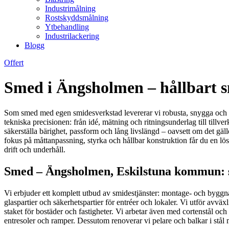
Industrimålning
Rostskyddsmålning
Ytbehandling
Industrilackering
Blogg
Offert
Smed i Ängsholmen – hållbart s
Som smed med egen smidesverkstad levererar vi robusta, snygga och sä
tekniska precisionen: från idé, mätning och ritningsunderlag till tillv
säkerställa bärighet, passform och lång livslängd – oavsett om det gäll
fokus på måttanpassning, styrka och hållbar konstruktion får du en lös
drift och underhåll.
Smed – Ängsholmen, Eskilstuna kommun: sm
Vi erbjuder ett komplett utbud av smidestjänster: montage- och byggna
glaspartier och säkerhetspartier för entréer och lokaler. Vi utför av
staket för bostäder och fastigheter. Vi arbetar även med cortenstål och 
entresoler och ramper. Dessutom renoverar vi pelare och balkar i stål