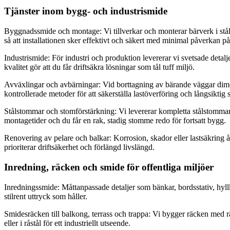
Tjänster inom bygg- och industrismide
Byggnadssmide och montage: Vi tillverkar och monterar bärverk i stål, 
så att installationen sker effektivt och säkert med minimal påverkan 
Industrismide: För industri och produktion levererar vi svetsade detal
kvalitet gör att du får driftsäkra lösningar som tål tuff miljö.
Avväxlingar och avbärningar: Vid borttagning av bärande väggar dimens
kontrollerade metoder för att säkerställa lastöverföring och långsiktig 
Stålstommar och stomförstärkning: Vi levererar kompletta stålstommar 
montagetider och du får en rak, stadig stomme redo för fortsatt bygg.
Renovering av pelare och balkar: Korrosion, skador eller lastsäkring 
prioriterar driftsäkerhet och förlängd livslängd.
Inredning, räcken och smide för offentliga miljöer
Inredningssmide: Måttanpassade detaljer som bänkar, bordsstativ, hyllk
stilrent uttryck som håller.
Smidesräcken till balkong, terrass och trappa: Vi bygger räcken med rät
eller i råstål för ett industriellt utseende.