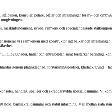
stålbalkar, konsoler, pelare, plåtar och infästningar för ny- och ombygg
på omgivningen.
jer, maskinfundament, skydd, ramverk och specialanpassade stålkomponent
ionerar vi i samverkan med konstruktör rätt balkar och infästningar. Vi
säkerhet.
till tillbyggnader, hallar och entresolplan samt förstärker befintliga
åtgärdas genom plåtinklädnad, förstärkningsprofiler, klarlack/grund + t
onsoler, handtag, spaljéer och skräddarsydda speciallösningar. Vi kombi
t höjd, barnsäkra lösningar och stabil infästning. Välj mellan släta stån