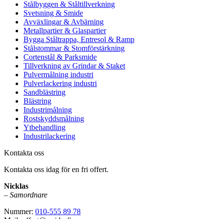
Stålbyggen & Ståltillverkning
Svetsning & Smide
Avväxlingar & Avbärning
Metallpartier & Glaspartier
Bygga Ståltrappa, Entresol & Ramp
Stålstommar & Stomförstärkning
Cortenstål & Parksmide
Tillverkning av Grindar & Staket
Pulvermålning industri
Pulverlackering industri
Sandblästring
Blästring
Industrimålning
Rostskyddsmålning
Ytbehandling
Industrilackering
Kontakta oss
Kontakta oss idag för en fri offert.
Nicklas
–
Samordnare
Nummer:
010-555 89 78