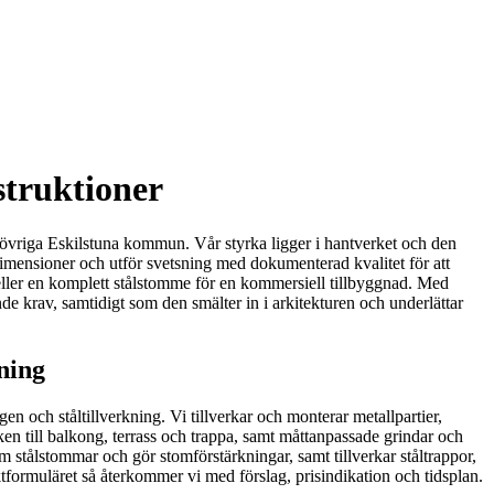
struktioner
 övriga Eskilstuna kommun. Vår styrka ligger i hantverket och den
a dimensioner och utför svetsning med dokumenterad kvalitet för att
, eller en komplett stålstomme för en kommersiell tillbyggnad. Med
de krav, samtidigt som den smälter in i arkitekturen och underlättar
ning
 och ståltillverkning. Vi tillverkar och monterar metallpartier,
en till balkong, terrass och trappa, samt måttanpassade grindar och
ram stålstommar och gör stomförstärkningar, samt tillverkar ståltrappor,
tformuläret så återkommer vi med förslag, prisindikation och tidsplan.