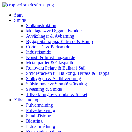
Skip
to
Start
content
Smide
Stålkonstruktion
Montage – & Byggnadssmide
Avväxlingar & Avbärning
Bygga Ståltrappa, Entresol & Ramp
Cortenstål & Parksmide
Industrismide
Konst- & Inredningssmide
Metallpartier & Glaspartier
Renovera Pelare & Balkar i Stål
Smidesräcken till Balkong, Terrass & Trappa
Stålbyggen & Ståltillverkning
Stålstommar & Stomförstärkning
Svetsning & Smide
Tillverkning av Grindar & Staket
Ytbehandling
Pulvermålning
Pulverlackering
Sandblästring
Blästring
Industrimålning
Rostskyddsmålning