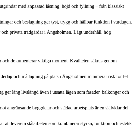
utgrindar med anpassad låsning, höjd och fyllning – från klassiskt
ätningar och beslagning ger tyst, trygg och hållbar funktion i vardagen.
ar och privata trädgårdar i Ängsholmen. Lågt underhåll, hög
taden och dokumenterar viktiga moment. Kvaliteten säkras genom
underlag och måttagning på plats i Ängsholmen minimerar risk för fel
 ger lång livslängd även i utsatta lägen som fasader, balkonger och
g mot angränsande byggdelar och städad arbetsplats är en självklar del
r att leverera stålarbeten som kombinerar styrka, funktion och estetik