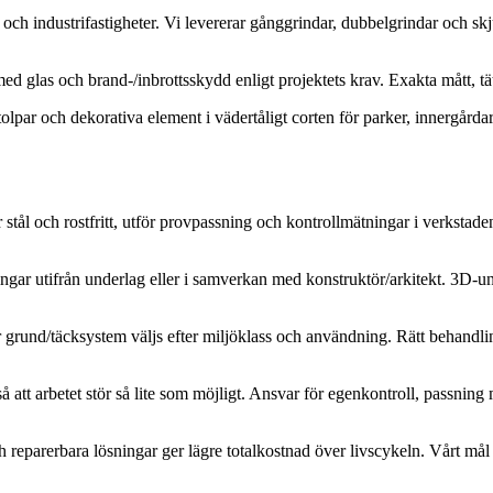
ch industrifastigheter. Vi levererar gånggrindar, dubbelgrindar och skj
 med glas och brand-/inbrottsskydd enligt projektets krav. Exakta mått, t
tolpar och dekorativa element i vädertåligt corten för parker, innergård
r stål och rostfritt, utför provpassning och kontrollmätningar i verks
ningar utifrån underlag eller i samverkan med konstruktör/arkitekt. 3D-
grund/täcksystem väljs efter miljöklass och användning. Rätt behandling
å att arbetet stör så lite som möjligt. Ansvar för egenkontroll, passnin
eparerbara lösningar ger lägre totalkostnad över livscykeln. Vårt mål ä