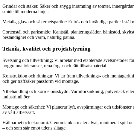
Grindar och staket: Säker och snygg inramning av tomter, innergårdar o
smide till moderna linjer.
Metall-, glas- och säkerhetspartier: Entré- och invändiga partier i stål
Cortenstål och parksmide: Kantstål, planteringslådor, bänkstöd, skylts
beständighet och varm, naturlig patina.
Teknik, kvalitet och projektstyrning
Svetsning och tillverkning: Vi arbetar med etablerade svetsmetoder fö
noggranna toleranser, rena fogar och rätt tillsatsmaterial.
Konstruktion och ritningar: Vi tar fram tillverknings- och montagerit
och ger träffsäker passform vid montage.
Ytbehandling och korrosionsskydd: Varmförzinkning, pulverlack eller 
industrimiljöer.
Montage och säkerhet: Vi planerar lyft, avspärrningar och tidsfönster s
av vårt arbetssätt.
Hållbarhet och ekonomi: Genomtänkta materialval, minimerat spill och r
– och som står emot tidens slitage.