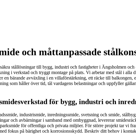
mide och måttanpassade stålkon
kra stållösningar till bygg, industri och fastigheter i Ängsholmen och
erkning i verkstad och tryggt montage på plats. Vi arbetar med stål i all
er en bärande avväxling i en villaförstärkning, ett räcke till balkongen
ning som håller över tid, tål vardagens belastningar och uppfyller gällan
idesverkstad för bygg, industri och inred
dssmide, industrismide, inredningssmide, svetsning och smide, stålbyggen
växlingar och avbärningar i samband med ombyggnad, levererar smidesräck
parksmide för offentliga och privata miljöer. För större projekt tar vi f
 med fokus på bärighet och korrosionsskydd. Beskriv ditt behov i kontak