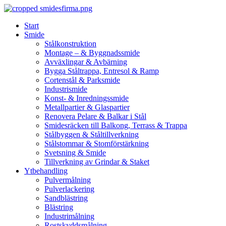
Skip
to
Start
content
Smide
Stålkonstruktion
Montage – & Byggnadssmide
Avväxlingar & Avbärning
Bygga Ståltrappa, Entresol & Ramp
Cortenstål & Parksmide
Industrismide
Konst- & Inredningssmide
Metallpartier & Glaspartier
Renovera Pelare & Balkar i Stål
Smidesräcken till Balkong, Terrass & Trappa
Stålbyggen & Ståltillverkning
Stålstommar & Stomförstärkning
Svetsning & Smide
Tillverkning av Grindar & Staket
Ytbehandling
Pulvermålning
Pulverlackering
Sandblästring
Blästring
Industrimålning
Rostskyddsmålning