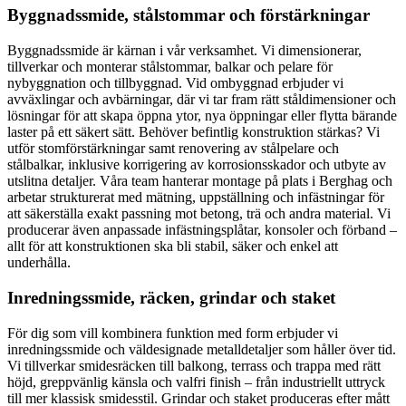
Byggnadssmide, stålstommar och förstärkningar
Byggnadssmide är kärnan i vår verksamhet. Vi dimensionerar,
tillverkar och monterar stålstommar, balkar och pelare för
nybyggnation och tillbyggnad. Vid ombyggnad erbjuder vi
avväxlingar och avbärningar, där vi tar fram rätt ståldimensioner och
lösningar för att skapa öppna ytor, nya öppningar eller flytta bärande
laster på ett säkert sätt. Behöver befintlig konstruktion stärkas? Vi
utför stomförstärkningar samt renovering av stålpelare och
stålbalkar, inklusive korrigering av korrosionsskador och utbyte av
utslitna detaljer. Våra team hanterar montage på plats i Berghag och
arbetar strukturerat med mätning, uppställning och infästningar för
att säkerställa exakt passning mot betong, trä och andra material. Vi
producerar även anpassade infästningsplåtar, konsoler och förband –
allt för att konstruktionen ska bli stabil, säker och enkel att
underhålla.
Inredningssmide, räcken, grindar och staket
För dig som vill kombinera funktion med form erbjuder vi
inredningssmide och väldesignade metalldetaljer som håller över tid.
Vi tillverkar smidesräcken till balkong, terrass och trappa med rätt
höjd, greppvänlig känsla och valfri finish – från industriellt uttryck
till mer klassisk smidesstil. Grindar och staket produceras efter mått