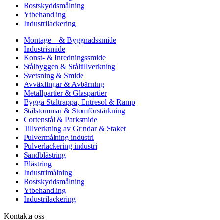
Rostskyddsmålning
Ytbehandling
Industrilackering
Montage – & Byggnadssmide
Industrismide
Konst- & Inredningssmide
Stålbyggen & Ståltillverkning
Svetsning & Smide
Avväxlingar & Avbärning
Metallpartier & Glaspartier
Bygga Ståltrappa, Entresol & Ramp
Stålstommar & Stomförstärkning
Cortenstål & Parksmide
Tillverkning av Grindar & Staket
Pulvermålning industri
Pulverlackering industri
Sandblästring
Blästring
Industrimålning
Rostskyddsmålning
Ytbehandling
Industrilackering
Kontakta oss