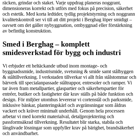
räcken, grindar och staket. Varje uppdrag planeras noggrant,
dimensioneras korrekt och utförs med fokus på precision, säkerhet
och estetik. Med korta ledtider, tydlig projektstyrning och noggrann
kvalitetskontroll ser vi till att ditt projekt i Berghag löper smidigt –
oavsett om det gäller nybyggnation, ombyggnad eller förstärkning
av befintlig konstruktion.
Smed i Berghag – komplett
smidesverkstad för bygg och industri
Vi erbjuder ett heltäckande utbud inom montage- och
byggnadssmide, industrismide, svetsning & smide samt stålbyggen
& ståltillverkning. I verkstaden tillverkar vi allt från stålstommar och
bärverk till specialanpassade ståltrappor, entresoler och ramper. Vi
tar även fram metallpartier, glaspartier och säkerhetspartier för
entréer, butiker och fastigheter där krav ställs på både funktion och
design. För miljöer utomhus levererar vi cortenstål och parksmide,
inklusive bänkar, planteringskärl och avgränsningar som åldras
vackert och kräver minimalt underhåll. Genom hela processen
arbetar vi med korrekt materialval, detaljprojektering och
passformsäkrad tillverkning. Resultatet blir starka, stabila och
långlivade lösningar som uppfyller krav på bärighet, brandsäkerhet
och användbarhet.