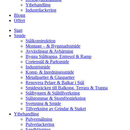
Ytbehandling
Industrilackering
Blogg
Offert
Start
Smide
Stålkonstruktion
Montage – & Byggnadssmide
Avväxlingar & Avbärning
Bygga Ståltrappa, Entresol & Ramp
Cortenstål & Parksmide
Industrismide
Konst- & Inredningssmide
Metallpartier & Glaspartier
Renovera Pelare & Balkar i Stål
Smidesräcken till Balkong, Terrass & Trappa
Stålbyggen & Ståltillverkning
Stålstommar & Stomförstärkning
Svetsning & Smide
Tillverkning av Grindar & Staket
Ytbehandling
Pulvermålning
Pulverlackering
Sandblästring