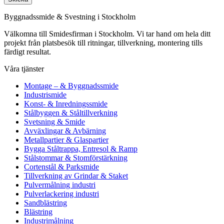
Byggnadssmide & Svestning i Stockholm
Välkomna till Smidesfirman i Stockholm. Vi tar hand om hela ditt
projekt från platsbesök till ritningar, tillverkning, montering tills
färdigt resultat.
Våra tjänster
Montage – & Byggnadssmide
Industrismide
Konst- & Inredningssmide
Stålbyggen & Ståltillverkning
Svetsning & Smide
Avväxlingar & Avbärning
Metallpartier & Glaspartier
Bygga Ståltrappa, Entresol & Ramp
Stålstommar & Stomförstärkning
Cortenstål & Parksmide
Tillverkning av Grindar & Staket
Pulvermålning industri
Pulverlackering industri
Sandblästring
Blästring
Industrimålning