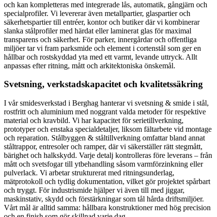
och kan kompletteras med integrerade lås, automatik, gångjärn och
specialprofiler. Vi levererar även metallpartier, glaspartier och
säkerhetspartier till entréer, kontor och butiker där vi kombinerar
slanka stålprofiler med härdat eller laminerat glas för maximal
transparens och säkerhet. För parker, innergårdar och offentliga
miljöer tar vi fram parksmide och element i cortenstål som ger en
hållbar och rostskyddad yta med ett varmt, levande uttryck. Allt
anpassas efter ritning, mått och arkitektoniska önskemål.
Svetsning, verkstadskapacitet och kvalitetssäkring
I vår smidesverkstad i Berghag hanterar vi svetsning & smide i stål,
rostfritt och aluminium med noggrant valda metoder för respektive
material och kravbild. Vi har kapacitet för serietillverkning,
prototyper och enstaka specialdetaljer, liksom fältarbete vid montage
och reparation. Stålbyggen & ståltillverkning omfattar bland annat
ståltrappor, entresoler och ramper, där vi säkerställer rätt stegmått,
bärighet och halkskydd. Varje detalj kontrolleras före leverans – från
mått och svetsfogar till ytbehandling såsom varmförzinkning eller
pulverlack. Vi arbetar strukturerat med ritningsunderlag,
mätprotokoll och tydlig dokumentation, vilket gör projektet spårbart
och tryggt. För industrismide hjälper vi även till med jiggar,
maskinstativ, skydd och förstärkningar som tål hårda driftsmiljöer.
Vårt mål är alltid samma: hållbara konstruktioner med hög precision
och en finish som gör skillnad varje dag.