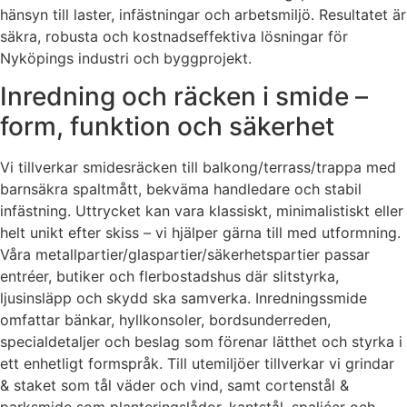
hänsyn till laster, infästningar och arbetsmiljö. Resultatet är
säkra, robusta och kostnadseffektiva lösningar för
Nyköpings industri och byggprojekt.
Inredning och räcken i smide –
form, funktion och säkerhet
Vi tillverkar smidesräcken till balkong/terrass/trappa med
barnsäkra spaltmått, bekväma handledare och stabil
infästning. Uttrycket kan vara klassiskt, minimalistiskt eller
helt unikt efter skiss – vi hjälper gärna till med utformning.
Våra metallpartier/glaspartier/säkerhetspartier passar
entréer, butiker och flerbostadshus där slitstyrka,
ljusinsläpp och skydd ska samverka. Inredningssmide
omfattar bänkar, hyllkonsoler, bordsunderreden,
specialdetaljer och beslag som förenar lätthet och styrka i
ett enhetligt formspråk. Till utemiljöer tillverkar vi grindar
& staket som tål väder och vind, samt cortenstål &
parksmide som planteringslådor, kantstål, spaljéer och