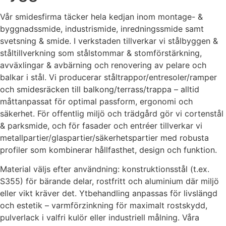
Vår smidesfirma täcker hela kedjan inom montage- &
byggnadssmide, industrismide, inredningssmide samt
svetsning & smide. I verkstaden tillverkar vi stålbyggen &
ståltillverkning som stålstommar & stomförstärkning,
avväxlingar & avbärning och renovering av pelare och
balkar i stål. Vi producerar ståltrappor/entresoler/ramper
och smidesräcken till balkong/terrass/trappa – alltid
måttanpassat för optimal passform, ergonomi och
säkerhet. För offentlig miljö och trädgård gör vi cortenstål
& parksmide, och för fasader och entréer tillverkar vi
metallpartier/glaspartier/säkerhetspartier med robusta
profiler som kombinerar hållfasthet, design och funktion.
Material väljs efter användning: konstruktionsstål (t.ex.
S355) för bärande delar, rostfritt och aluminium där miljö
eller vikt kräver det. Ytbehandling anpassas för livslängd
och estetik – varmförzinkning för maximalt rostskydd,
pulverlack i valfri kulör eller industriell målning. Våra