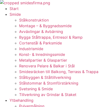
Skip
to
Start
content
Smide
Stålkonstruktion
Montage – & Byggnadssmide
Avväxlingar & Avbärning
Bygga Ståltrappa, Entresol & Ramp
Cortenstål & Parksmide
Industrismide
Konst- & Inredningssmide
Metallpartier & Glaspartier
Renovera Pelare & Balkar i Stål
Smidesräcken till Balkong, Terrass & Trappa
Stålbyggen & Ståltillverkning
Stålstommar & Stomförstärkning
Svetsning & Smide
Tillverkning av Grindar & Staket
Ytbehandling
Pulvermålning