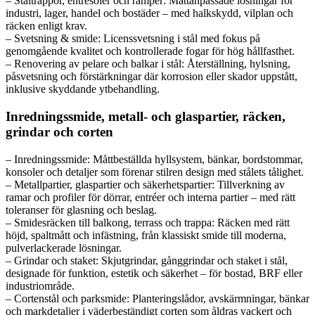
– Ståltrappor, entresoler och ramper: Måttanpassade lösningar för
industri, lager, handel och bostäder – med halkskydd, vilplan och
räcken enligt krav.
– Svetsning & smide: Licenssvetsning i stål med fokus på
genomgående kvalitet och kontrollerade fogar för hög hållfasthet.
– Renovering av pelare och balkar i stål: Återställning, hylsning,
påsvetsning och förstärkningar där korrosion eller skador uppstått,
inklusive skyddande ytbehandling.
Inredningssmide, metall- och glaspartier, räcken,
grindar och corten
– Inredningssmide: Måttbeställda hyllsystem, bänkar, bordstommar,
konsoler och detaljer som förenar stilren design med stålets tålighet.
– Metallpartier, glaspartier och säkerhetspartier: Tillverkning av
ramar och profiler för dörrar, entréer och interna partier – med rätt
toleranser för glasning och beslag.
– Smidesräcken till balkong, terrass och trappa: Räcken med rätt
höjd, spaltmått och infästning, från klassiskt smide till moderna,
pulverlackerade lösningar.
– Grindar och staket: Skjutgrindar, gånggrindar och staket i stål,
designade för funktion, estetik och säkerhet – för bostad, BRF eller
industriområde.
– Cortenstål och parksmide: Planteringslådor, avskärmningar, bänkar
och markdetaljer i väderbeständigt corten som åldras vackert och