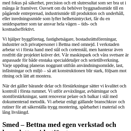
med fokus på säkerhet, precision och ett slutresultat som ser bra ut i
många år framöver. Oavsett om du behöver byggnadssmide till en
pågående entreprenad, industrismide till produktion och underhåll,
eller inredningssmide som lyfter helhetsintrycket, får du en
smidespartner som tar ansvar hela vägen – tids- och
kostnadseffektivt.
Vi hjälper byggföretag, fastighetsägare, bostadsrättsföreningar,
industrier och privatpersoner i Bettna med omnejd. I verkstaden
arbetar vi i första hand med stål och cortenstål, men hanterar även
rostfritt där projektet kräver det. Vår maskinpark och våra svetsare är
anpassade för både enstaka specialdetaljer och serietillverkning.
Varje uppdrag planeras noggrant utifrån användningsområde, last,
infästningar och miljö – så att konstruktionen blir stark, följsam mot
ritning och lätt att montera.
När det gäller bärande delar och förstärkningar sätter vi kvalitet och
kontroll i första rummet. Vi utför avväxlingar, avbärningar och
stomförstärkningar, samt renoverar pelare och balkar i stål med
dokumenterad metodik. Vi arbetar enligt gällande branschkrav och
rutiner för att säkerställa trygg montering, spårbarhet i material och
lång livslängd.
Smed – Bettna med egen verkstad och