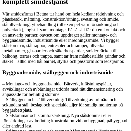
komplett smidestjänst
Vår smidesfirma i Bettna tar hand om hela kedjan: rådgivning och
platsbesök, måttning, konstruktion/ritning, svetsning och smide,
ståltillverkning, ytbehandling (till exempel varmförzinkning och
pulverlack), logistik samt montage. På så sätt får du en kontakt och
en ansvarig partner, oavsett om uppdraget gäller montage- och
byggnadssmide, industrismide eller inredningssmide. Vi bygger
stålstommar, ståltrappor, entresoler och ramper, tillverkar
metallpartier, glaspartier och säkerhetspartier, smider räcken till
balkong, terrass och trappa, samt tar fram måttbeställda grindar och
staket – alltid med hållbarhet, styrka och passform som ledstjärnor.
Byggnadssmide, stålbyggen och industrismide
– Montage- och byggnadssmide: Bärverk, infästningsplåtar,
avväxlingar och avbärningar utförda med rätt dimensionering och
anpassade för befintlig stomme.
– Stålbyggen och ståltillverkning: Tillverkning av primära och
sekundära stål, beslag och specialdetaljer för smidig montering på
byggarbetsplats.
– Stålstommar och stomförstärkning: Nya stålstommar eller
förstärkningar av befintlig konstruktion vid ombyggnad, påbyggnad
eller ändrad last.