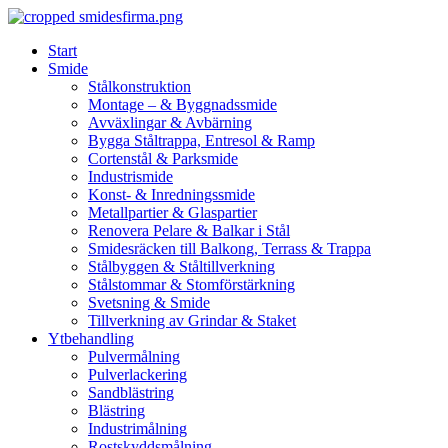
Skip
to
Start
content
Smide
Stålkonstruktion
Montage – & Byggnadssmide
Avväxlingar & Avbärning
Bygga Ståltrappa, Entresol & Ramp
Cortenstål & Parksmide
Industrismide
Konst- & Inredningssmide
Metallpartier & Glaspartier
Renovera Pelare & Balkar i Stål
Smidesräcken till Balkong, Terrass & Trappa
Stålbyggen & Ståltillverkning
Stålstommar & Stomförstärkning
Svetsning & Smide
Tillverkning av Grindar & Staket
Ytbehandling
Pulvermålning
Pulverlackering
Sandblästring
Blästring
Industrimålning
Rostskyddsmålning