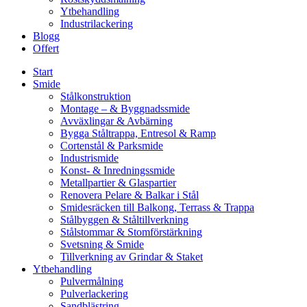
Ytbehandling
Industrilackering
Blogg
Offert
Start
Smide
Stålkonstruktion
Montage – & Byggnadssmide
Avväxlingar & Avbärning
Bygga Ståltrappa, Entresol & Ramp
Cortenstål & Parksmide
Industrismide
Konst- & Inredningssmide
Metallpartier & Glaspartier
Renovera Pelare & Balkar i Stål
Smidesräcken till Balkong, Terrass & Trappa
Stålbyggen & Ståltillverkning
Stålstommar & Stomförstärkning
Svetsning & Smide
Tillverkning av Grindar & Staket
Ytbehandling
Pulvermålning
Pulverlackering
Sandblästring