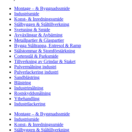
Montage – & Byggnadssmide
Industrismide
Konst- & Inredningssmide
Stålbyggen & Ståltillverkning
Svetsning & Smide
Avväxlingar & Avbärning
Metallpartier & Glaspartier
Bygga Ståltrappa, Entresol & Ramp
Stålstommar & Stomförstärkning
Cortenstål & Parksmide
Tillverkning av Grindar & Staket
Pulvermålning industri
Pulverlackering industri
Sandblästring
Blästring
Industrimålning
Rostskyddsmålning
Ytbehandling
Industrilackering
Montage – & Byggnadssmide
Industrismide
Konst- & Inredningssmide
Stålbyggen & Ståltillverkning