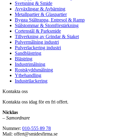
Svetsning & Smide
Avväxlingar & Avbärning
Metallpartier & Glaspartier
Bygga Ståltrappa, Entresol & Ramp
Stålstommar & Stomförstärkning
Cortenstål & Parksmide
Tillverkning av Grindar & Staket
Pulvermålning industri
Pulverlackering industri
Sandblästring
Blästring
Industrimålning
Rostskyddsmålning
Ytbehandling
Industrilackering
Kontakta oss
Kontakta oss idag för en fri offert.
Nicklas
–
Samordnare
Nummer:
010-555 89 78
Mail: offert@smidesfirma.se