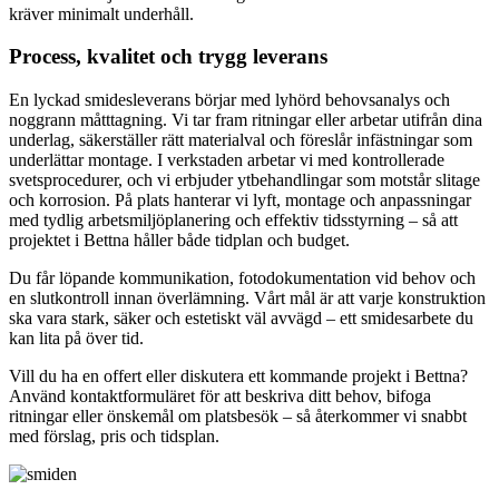
kräver minimalt underhåll.
Process, kvalitet och trygg leverans
En lyckad smidesleverans börjar med lyhörd behovsanalys och
noggrann måtttagning. Vi tar fram ritningar eller arbetar utifrån dina
underlag, säkerställer rätt materialval och föreslår infästningar som
underlättar montage. I verkstaden arbetar vi med kontrollerade
svetsprocedurer, och vi erbjuder ytbehandlingar som motstår slitage
och korrosion. På plats hanterar vi lyft, montage och anpassningar
med tydlig arbetsmiljöplanering och effektiv tidsstyrning – så att
projektet i Bettna håller både tidplan och budget.
Du får löpande kommunikation, fotodokumentation vid behov och
en slutkontroll innan överlämning. Vårt mål är att varje konstruktion
ska vara stark, säker och estetiskt väl avvägd – ett smidesarbete du
kan lita på över tid.
Vill du ha en offert eller diskutera ett kommande projekt i Bettna?
Använd kontaktformuläret för att beskriva ditt behov, bifoga
ritningar eller önskemål om platsbesök – så återkommer vi snabbt
med förslag, pris och tidsplan.