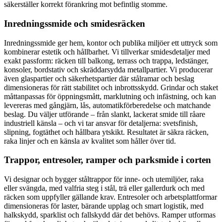
säkerställer korrekt förankring mot befintlig stomme.
Inredningssmide och smidesräcken
Inredningssmide ger hem, kontor och publika miljöer ett uttryck som
kombinerar estetik och hållbarhet. Vi tillverkar smidesdetaljer med
exakt passform: räcken till balkong, terrass och trappa, ledstänger,
konsoler, bordstativ och skräddarsydda metallpartier. Vi producerar
även glaspartier och säkerhetspartier där stålramar och beslag
dimensioneras för rätt stabilitet och inbrottsskydd. Grindar och staket
måttanpassas för öppningsmått, marklutning och infästning, och kan
levereras med gångjärn, lås, automatikförberedelse och matchande
beslag. Du väljer utförande – från slankt, lackerat smide till råare
industriell känsla – och vi tar ansvar för detaljerna: svetsfinish,
slipning, fogtäthet och hållbara ytskikt. Resultatet är säkra räcken,
raka linjer och en känsla av kvalitet som håller över tid.
Trappor, entresoler, ramper och parksmide i corten
Vi designar och bygger ståltrappor för inne- och utemiljöer, raka
eller svängda, med valfria steg i stål, trä eller gallerdurk och med
räcken som uppfyller gällande krav. Entresoler och arbetsplattformar
dimensioneras för laster, bärande upplag och smart logistik, med
halkskydd, sparklist och fallskydd där det behövs. Ramper utformas