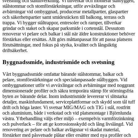
svetsning och ståltillverkning. Vi tillverkar och monterar stålbyggen,
stålstommar och stomförstärkningar, utför avväxlingar och
avbärningar vid ombyggnad, producerar metallpartier, glaspartier
och säkerhetspartier samt smidesräcken till balkong, terrass och
trappa. Vi bygger ståltrappor, entresoler och ramper, tillverkar
grindar och staket och skapar parksmide i cortenstål. Dessutom
renoverar vi pelare och balkar i stål när äldre konstruktioner behöver
förstärkas eller ersättas. Allt görs måttanpassat för att passa platsens
förutsättningar, med fokus på styrka, kvalitet och långsiktig
driftsäkerhet.
Byggnadssmide, industrismide och svetsning
Vårt byggnadssmide omfattar bärande stålstommar, balkar och
pelare, stomförstärkningar och specialanpassade stålbyggen. Vid
ombyggnationer utför vi avväxlingar och avbärningar med noggrant
dimensionerade profiler och säkra temporära stämp för störningsfria
byten av bärande delar. Inom industrismide levererar vi slitstarka
detaljer, maskinfundament, serviceplattformar och skydd som tål tuff
drift och höga laster. Vi svetsar MIG/MAG och TIG i stål, rostfritt
och aluminium, både i verkstad och vid platsmontage i Björnlunda
västra. Ytbehandling väljs efter miljö – exempelvis varmförzinkning
och pulverlack – för att ge korrosionsskydd och lång livslängd. Vid
renovering av pelare och balkar avlägsnar vi skadat material,
förstärker med påsvetsade plåtar eller ersätter med nya profiler och