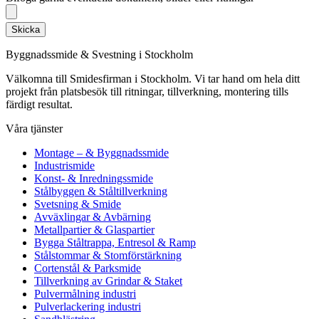
Skicka
Byggnadssmide & Svestning i Stockholm
Välkomna till Smidesfirman i Stockholm. Vi tar hand om hela ditt
projekt från platsbesök till ritningar, tillverkning, montering tills
färdigt resultat.
Våra tjänster
Montage – & Byggnadssmide
Industrismide
Konst- & Inredningssmide
Stålbyggen & Ståltillverkning
Svetsning & Smide
Avväxlingar & Avbärning
Metallpartier & Glaspartier
Bygga Ståltrappa, Entresol & Ramp
Stålstommar & Stomförstärkning
Cortenstål & Parksmide
Tillverkning av Grindar & Staket
Pulvermålning industri
Pulverlackering industri