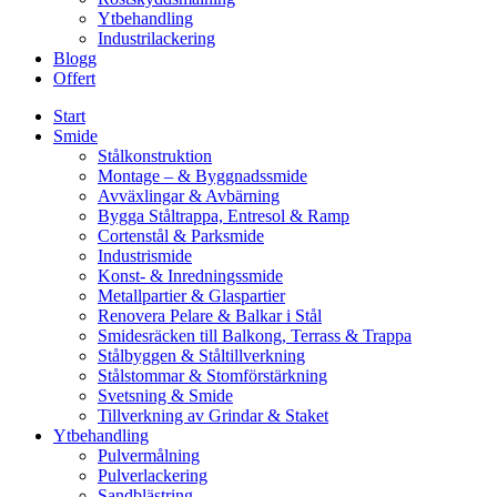
Ytbehandling
Industrilackering
Blogg
Offert
Start
Smide
Stålkonstruktion
Montage – & Byggnadssmide
Avväxlingar & Avbärning
Bygga Ståltrappa, Entresol & Ramp
Cortenstål & Parksmide
Industrismide
Konst- & Inredningssmide
Metallpartier & Glaspartier
Renovera Pelare & Balkar i Stål
Smidesräcken till Balkong, Terrass & Trappa
Stålbyggen & Ståltillverkning
Stålstommar & Stomförstärkning
Svetsning & Smide
Tillverkning av Grindar & Staket
Ytbehandling
Pulvermålning
Pulverlackering
Sandblästring