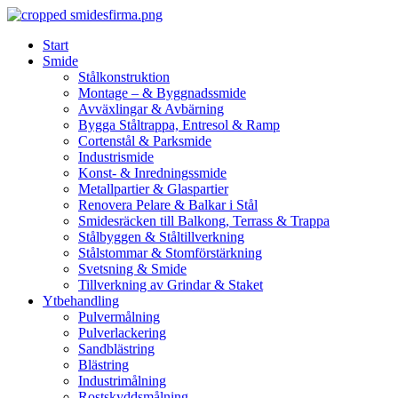
Skip
to
Start
content
Smide
Stålkonstruktion
Montage – & Byggnadssmide
Avväxlingar & Avbärning
Bygga Ståltrappa, Entresol & Ramp
Cortenstål & Parksmide
Industrismide
Konst- & Inredningssmide
Metallpartier & Glaspartier
Renovera Pelare & Balkar i Stål
Smidesräcken till Balkong, Terrass & Trappa
Stålbyggen & Ståltillverkning
Stålstommar & Stomförstärkning
Svetsning & Smide
Tillverkning av Grindar & Staket
Ytbehandling
Pulvermålning
Pulverlackering
Sandblästring
Blästring
Industrimålning
Rostskyddsmålning