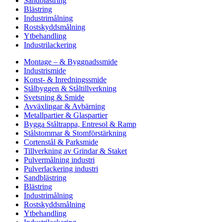
Sandblästring
Blästring
Industrimålning
Rostskyddsmålning
Ytbehandling
Industrilackering
Montage – & Byggnadssmide
Industrismide
Konst- & Inredningssmide
Stålbyggen & Ståltillverkning
Svetsning & Smide
Avväxlingar & Avbärning
Metallpartier & Glaspartier
Bygga Ståltrappa, Entresol & Ramp
Stålstommar & Stomförstärkning
Cortenstål & Parksmide
Tillverkning av Grindar & Staket
Pulvermålning industri
Pulverlackering industri
Sandblästring
Blästring
Industrimålning
Rostskyddsmålning
Ytbehandling