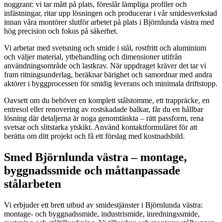
noggrant: vi tar mått på plats, föreslår lämpliga profiler och
infästningar, ritar upp lösningen och producerar i vår smidesverkstad
innan våra montörer slutför arbetet på plats i Björnlunda västra med
hög precision och fokus på säkerhet.
Vi arbetar med svetsning och smide i stål, rostfritt och aluminium
och väljer material, ytbehandling och dimensioner utifrån
användningsområde och lastkrav. När uppdraget kräver det tar vi
fram ritningsunderlag, beräknar bärighet och samordnar med andra
aktörer i byggprocessen för smidig leverans och minimala driftstopp.
Oavsett om du behöver en komplett stålstomme, ett trappräcke, en
entresol eller renovering av rostskadade balkar, får du en hållbar
lösning där detaljerna är noga genomtänkta – rätt passform, rena
svetsar och slitstarka ytskikt. Använd kontaktformuläret för att
berätta om ditt projekt och få ett förslag med kostnadsbild.
Smed Björnlunda västra – montage,
byggnadssmide och måttanpassade
stålarbeten
Vi erbjuder ett brett utbud av smidestjänster i Björnlunda västra:
montage- och byggnadssmide, industrismide, inredningssmide,