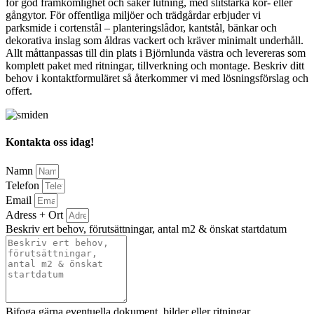
för god framkomlighet och säker lutning, med slitstarka kör- eller
gångytor. För offentliga miljöer och trädgårdar erbjuder vi
parksmide i cortenstål – planteringslådor, kantstål, bänkar och
dekorativa inslag som åldras vackert och kräver minimalt underhåll.
Allt måttanpassas till din plats i Björnlunda västra och levereras som
komplett paket med ritningar, tillverkning och montage. Beskriv ditt
behov i kontaktformuläret så återkommer vi med lösningsförslag och
offert.
Kontakta oss idag!
Namn
Telefon
Email
Adress + Ort
Beskriv ert behov, förutsättningar, antal m2 & önskat startdatum
Bifoga gärna eventuella dokument, bilder eller ritningar