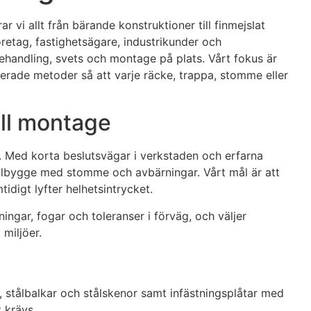
vi allt från bärande konstruktioner till finmejslat
öretag, fastighetsägare, industrikunder och
behandling, svets och montage på plats. Vårt fokus är
lerade metoder så att varje räcke, trappa, stomme eller
ill montage
 Med korta beslutsvägar i verkstaden och erfarna
t stålbygge med stomme och avbärningar. Vårt mål är att
idigt lyfter helhetsintrycket.
ngar, fogar och toleranser i förväg, och väljer
 miljöer.
 stålbalkar och stålskenor samt infästningsplåtar med
 krävs.