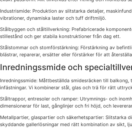
Industrismide: Produktion av slitstarka detaljer, maskinfun
vibrationer, dynamiska laster och tuff driftmiljö.
Stålbyggen och ståltillverkning: Prefabricerade komponente
stillestånd och ger stabila konstruktioner från dag ett.
Stålstommar och stomförstärkning: Förstärkning av befintli
blästrar, reparerar, ersätter eller förstärker för att återstä
Inredningssmide och specialtillve
Inredningssmide: Måttbeställda smidesräcken till balkong, 
infästningar. Vi kombinerar stål, glas och trä för rätt uttryck 
Ståltrappor, entresoler och ramper: Utrymnings- och inomh
dimensionerar för last, gånglinjer och fri höjd, och leverer
Metallpartier, glaspartier och säkerhetspartier: Slitstarka 
skyddande gallerlösningar med rätt kombination av sikt, lj