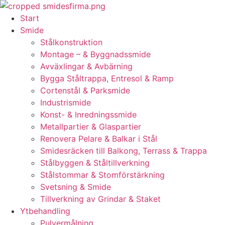
Skip
to
Start
content
Smide
Stålkonstruktion
Montage – & Byggnadssmide
Avväxlingar & Avbärning
Bygga Ståltrappa, Entresol & Ramp
Cortenstål & Parksmide
Industrismide
Konst- & Inredningssmide
Metallpartier & Glaspartier
Renovera Pelare & Balkar i Stål
Smidesräcken till Balkong, Terrass & Trappa
Stålbyggen & Ståltillverkning
Stålstommar & Stomförstärkning
Svetsning & Smide
Tillverkning av Grindar & Staket
Ytbehandling
Pulvermålning