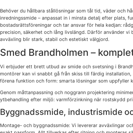
Behöver du hållbara stållösningar som tål tid, väder och h
inredningssmide – anpassat in i minsta detalj efter plats, 
bostadsrättsföreningar och tar ansvar för hela kedjan: rådg
precision, säkerhet och lång livslängd. Därför använder vi 
avväxling blir stark, stabil och estetiskt välgjord.
Smed Brandholmen – komplett 
Vi erbjuder ett brett utbud av smide och svetsning i Bra
montörer kan vi snabbt gå från skiss till färdig installatio
förena funktion och form: smarta lösningar som uppfyller kr
Genom måttanpassning och noggrann projektering minimerar v
ytbehandling efter miljö: varmförzinkning när rostskydd prior
Byggnadssmide, industrismide o
Montage- och byggnadssmide: Vi levererar avväxlingar och 
exakt passform. Allt tillverkas efter ritning och monteras 