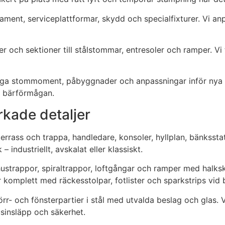
dament, serviceplattformar, skydd och specialfixturer. Vi a
r och sektioner till stålstommar, entresoler och ramper. Vi
ga stommoment, påbyggnader och anpassningar inför nya last
lla bärförmågan.
rkade detaljer
terrass och trappa, handledare, konsoler, hyllplan, bänksst
– industriellt, avskalat eller klassiskt.
ustrappor, spiraltrappor, loftgångar och ramper med halksk
ar komplett med räckesstolpar, fotlister och sparkstrips vid
dörr- och fönsterpartier i stål med utvalda beslag och glas. 
usinsläpp och säkerhet.