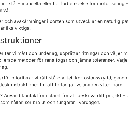
ar i stål – manuella eller för förberedelse för motoriserin
nivå.
er och avskärmningar i corten som utvecklar en naturlig pat
r lika viktiga.
nstruktioner
 tar vi mått och underlag, upprättar ritningar och väljer ma
llerade metoder för rena fogar och jämna toleranser. Var
lag.
ärför prioriterar vi rätt stålkvalitet, korrosionsskydd, geno
eskonstruktioner för att förlänga livslängden ytterligare.
n? Använd kontaktformuläret för att beskriva ditt projekt – 
 som håller, ser bra ut och fungerar i vardagen.