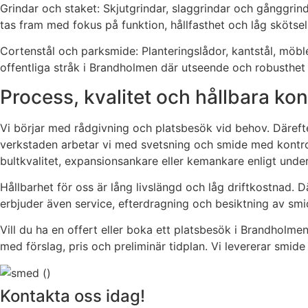
Grindar och staket: Skjutgrindar, slaggrindar och gånggrind
tas fram med fokus på funktion, hållfasthet och låg skötsel
Cortenstål och parksmide: Planteringslådor, kantstål, möbl
offentliga stråk i Brandholmen där utseende och robusthet ä
Process, kvalitet och hållbara ko
Vi börjar med rådgivning och platsbesök vid behov. Därefter
verkstaden arbetar vi med svetsning och smide med kontro
bultkvalitet, expansionsankare eller kemankare enligt under
Hållbarhet för oss är lång livslängd och låg driftkostnad. D
erbjuder även service, efterdragning och besiktning av smid
Vill du ha en offert eller boka ett platsbesök i Brandholme
med förslag, pris och preliminär tidplan. Vi levererar smide
Kontakta oss idag!