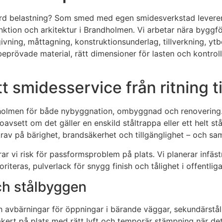
ård belastning? Som smed med egen smidesverkstad levererar 
funktion och arkitektur i Brandholmen. Vi arbetar nära byggf
ivning, måttagning, konstruktionsunderlag, tillverkning, yt
beprövade material, rätt dimensioner för lasten och kontrol
smidesservice från ritning t
ndholmen för både nybyggnation, ombyggnad och renovering.
n, oavsett om det gäller en enskild ståltrappa eller ett hel
av på bärighet, brandsäkerhet och tillgänglighet – och samt
i risk för passformsproblem på plats. Vi planerar infästni
iteras, pulverlack för snygg finish och tålighet i offentliga
ch stålbyggen
avbärningar för öppningar i bärande väggar, sekundärstål,
säkert på plats med rätt lyft och temporär stämpning när det