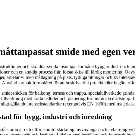
måttanpassat smide med egen ve
struktioner och skräddarsydda lösningar för både bygg, industri och in
ioner och en smidig process från första skiss till färdig montering. Oa
jer, arbetar vi med måttagning på plats, tydliga ritningar och kvalitetssä
age. Använd kontaktformuläret för att beskriva ditt projekt eller begära o
 smidesräcken för balkong, terrass och trappa, specialtillverkade grindar 
ch tillverkning med korta ledtider och planering för minimala driftstopp.
ligt gällande branschstandarder (exempelvis EN 1090) med materialsp
ad för bygg, industri och inredning
tålstommar och utför stomförstärkning, avväxlingar och avbärning vid 
er platsens mått och lastkrav. I dialog med beställare och konstruktör sä