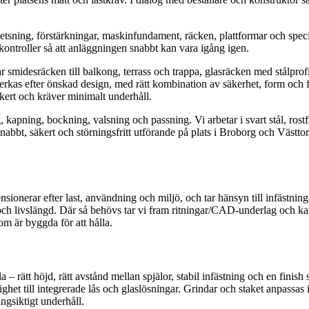
svetsning, förstärkningar, maskinfundament, räcken, plattformar och specia
kontroller så att anläggningen snabbt kan vara igång igen.
smidesräcken till balkong, terrass och trappa, glasräcken med stålprofil
llverkas efter önskad design, med rätt kombination av säkerhet, form och 
kert och kräver minimalt underhåll.
kapning, bockning, valsning och passning. Vi arbetar i svart stål, rostf
 snabbt, säkert och störningsfritt utförande på plats i Broborg och Västt
nerar efter last, användning och miljö, och tar hänsyn till infästningar 
vhet och livslängd. Där så behövs tar vi fram ritningar/CAD-underlag och
om är byggda för att hålla.
– rätt höjd, rätt avstånd mellan spjälor, stabil infästning och en finish 
ghet till integrerade lås och glaslösningar. Grindar och staket anpassas i
ngsiktigt underhåll.