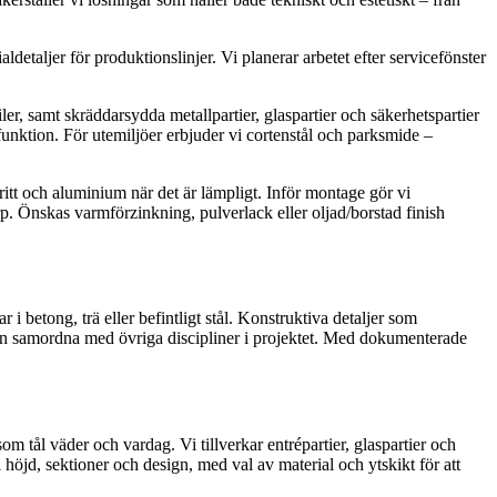
ldetaljer för produktionslinjer. Vi planerar arbetet efter servicefönster
er, samt skräddarsydda metallpartier, glaspartier och säkerhetspartier
funktion. För utemiljöer erbjuder vi cortenstål och parksmide –
ritt och aluminium när det är lämpligt. Inför montage gör vi
orp. Önskas varmförzinkning, pulverlack eller oljad/borstad finish
i betong, trä eller befintligt stål. Konstruktiva detaljer som
 kan samordna med övriga discipliner i projektet. Med dokumenterade
som tål väder och vardag. Vi tillverkar entrépartier, glaspartier och
 höjd, sektioner och design, med val av material och ytskikt för att