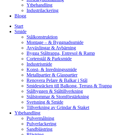
Ytbehandling
Industrilackering
Blogg
Start
Smide
Stålkonstruktion
Montage – & Byggnadssmide
Avväxlingar & Avbärning
Bygga Ståltrappa, Entresol & Ramp
Cortenstål & Parksmide
Industrismide
Konst- & Inredningssmide
Metallpartier & Glaspartier
Renovera Pelare & Balkar i Stål
Smidesräcken till Balkong, Terrass & Trappa
Stålbyggen & Ståltillverkning
Stålstommar & Stomförstärkning
Svetsning & Smide
Tillverkning av Grindar & Staket
Ytbehandling
Pulvermålning
Pulverlackering
Sandblästring
Blästring