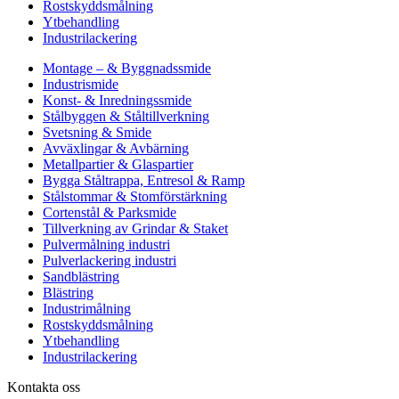
Rostskyddsmålning
Ytbehandling
Industrilackering
Montage – & Byggnadssmide
Industrismide
Konst- & Inredningssmide
Stålbyggen & Ståltillverkning
Svetsning & Smide
Avväxlingar & Avbärning
Metallpartier & Glaspartier
Bygga Ståltrappa, Entresol & Ramp
Stålstommar & Stomförstärkning
Cortenstål & Parksmide
Tillverkning av Grindar & Staket
Pulvermålning industri
Pulverlackering industri
Sandblästring
Blästring
Industrimålning
Rostskyddsmålning
Ytbehandling
Industrilackering
Kontakta oss