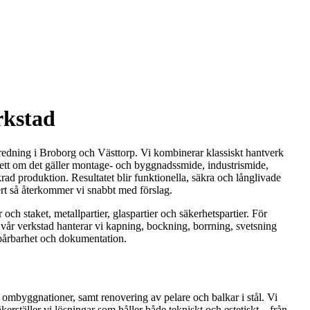
rkstad
redning i Broborg och Västtorp. Vi kombinerar klassiskt hantverk
vsett om det gäller montage- och byggnadssmide, industrismide,
krad produktion. Resultatet blir funktionella, säkra och långlivade
ffert så återkommer vi snabbt med förslag.
och staket, metallpartier, glaspartier och säkerhetspartier. För
 I vår verkstad hanterar vi kapning, bockning, borrning, svetsning
årbarhet och dokumentation.
ombyggnationer, samt renovering av pelare och balkar i stål. Vi
kerställer vi lösningar som håller både tekniskt och estetiskt – från