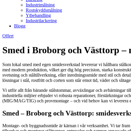
Industrimålning
Rostskyddsmålning
Ytbehandling
Industrilackering
Blogg
Offert
Smed i Broborg och Västtorp – 
Som lokal smed med egen smidesverkstad levererar vi hållbara stålkon
med modern produktion, vilket ger dig hög precision, starka konstrukt
svetsning och ståltillverkning, eller inredningssmide med stil och detal
lösningar i stål, rostfritt och corten som står emot tid, väder och slit
Vi utför allt från bärande stålstommar, avväxlingar och avbärningar till
industriella miljöer erbjuder vi robusta reparationer, förstärkningar o
(MIG/MAG/TIG) och provmontage – och vid behov kan vi leverera en
Smed – Broborg och Västtorp: smidesverkst
Montage- och byggnadssmide är kärnan i vår verksamhet. Vi tar fram s
tillverkar och monterar ståltrappor, entresoler och ramper anpassade eft