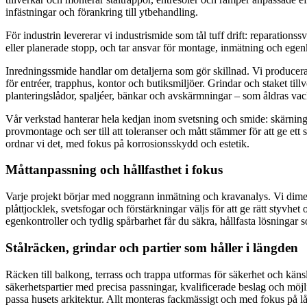
infästningar och förankring till ytbehandling.
För industrin levererar vi industrismide som tål tuff drift: reparations
eller planerade stopp, och tar ansvar för montage, inmätning och egen
Inredningssmide handlar om detaljerna som gör skillnad. Vi producerar 
för entréer, trapphus, kontor och butiksmiljöer. Grindar och staket ti
planteringslådor, spaljéer, bänkar och avskärmningar – som åldras vac
Vår verkstad hanterar hela kedjan inom svetsning och smide: skärning, 
provmontage och ser till att toleranser och mått stämmer för att ge ett
ordnar vi det, med fokus på korrosionsskydd och estetik.
Måttanpassning och hållfasthet i fokus
Varje projekt börjar med noggrann inmätning och kravanalys. Vi dimensio
plåttjocklek, svetsfogar och förstärkningar väljs för att ge rätt sty
egenkontroller och tydlig spårbarhet får du säkra, hållfasta lösningar s
Stålräcken, grindar och partier som håller i längden
Räcken till balkong, terrass och trappa utformas för säkerhet och känsla 
säkerhetspartier med precisa passningar, kvalificerade beslag och möjli
passa husets arkitektur. Allt monteras fackmässigt och med fokus på lå