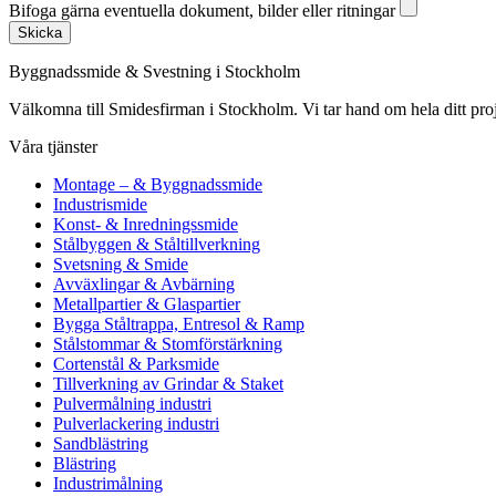
Bifoga gärna eventuella dokument, bilder eller ritningar
Skicka
Byggnadssmide & Svestning i Stockholm
Välkomna till Smidesfirman i Stockholm. Vi tar hand om hela ditt projekt 
Våra tjänster
Montage – & Byggnadssmide
Industrismide
Konst- & Inredningssmide
Stålbyggen & Ståltillverkning
Svetsning & Smide
Avväxlingar & Avbärning
Metallpartier & Glaspartier
Bygga Ståltrappa, Entresol & Ramp
Stålstommar & Stomförstärkning
Cortenstål & Parksmide
Tillverkning av Grindar & Staket
Pulvermålning industri
Pulverlackering industri
Sandblästring
Blästring
Industrimålning