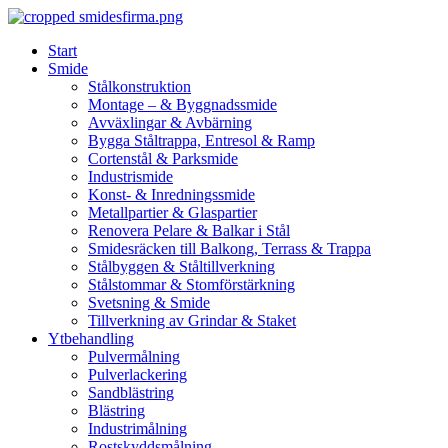
Skip
to
Start
content
Smide
Stålkonstruktion
Montage – & Byggnadssmide
Avväxlingar & Avbärning
Bygga Ståltrappa, Entresol & Ramp
Cortenstål & Parksmide
Industrismide
Konst- & Inredningssmide
Metallpartier & Glaspartier
Renovera Pelare & Balkar i Stål
Smidesräcken till Balkong, Terrass & Trappa
Stålbyggen & Ståltillverkning
Stålstommar & Stomförstärkning
Svetsning & Smide
Tillverkning av Grindar & Staket
Ytbehandling
Pulvermålning
Pulverlackering
Sandblästring
Blästring
Industrimålning
Rostskyddsmålning