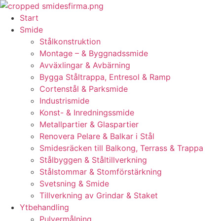
Skip
to
Start
content
Smide
Stålkonstruktion
Montage – & Byggnadssmide
Avväxlingar & Avbärning
Bygga Ståltrappa, Entresol & Ramp
Cortenstål & Parksmide
Industrismide
Konst- & Inredningssmide
Metallpartier & Glaspartier
Renovera Pelare & Balkar i Stål
Smidesräcken till Balkong, Terrass & Trappa
Stålbyggen & Ståltillverkning
Stålstommar & Stomförstärkning
Svetsning & Smide
Tillverkning av Grindar & Staket
Ytbehandling
Pulvermålning