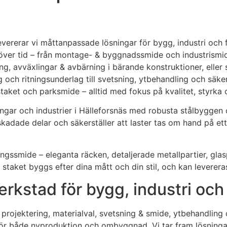
ererar vi måttanpassade lösningar för bygg, industri och 
 över tid – från montage- & byggnadssmide och industrismi
g, avväxlingar & avbärning i bärande konstruktioner, eller 
och ritningsunderlag till svetsning, ytbehandling och säkert
r, staket och parksmide – alltid med fokus på kvalitet, styrka 
ngar och industrier i Hälleforsnäs med robusta stålbyggen oc
skadade delar och säkerställer att laster tas om hand på ett
edningssmide – eleganta räcken, detaljerade metallpartier, g
taket byggs efter dina mått och din stil, och kan levereras
rkstad för bygg, industri och
: projektering, materialval, svetsning & smide, ytbehandlin
 både nyproduktion och ombyggnad. Vi tar fram lösningar s