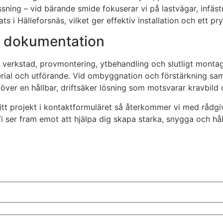
sning – vid bärande smide fokuserar vi på lastvägar, infästni
i Hälleforsnäs, vilket ger effektiv installation och ett pryd
g dokumentation
 i verkstad, provmontering, ytbehandling och slutligt montag
ial och utförande. Vid ombyggnation och förstärkning samv
i över en hållbar, driftsäker lösning som motsvarar kravbild 
ditt projekt i kontaktformuläret så återkommer vi med rådgiv
 ser fram emot att hjälpa dig skapa starka, snygga och håll