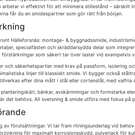
 arbetar vi effektivt för att minimera stillestånd – särskilt
na får du en smidespartner som gör rätt från början.
erkning
h runt Hälleforsnäs: montage- & byggnadssmide, industrismid
taljer, specialfästen och skräddarsydda delar som integreras
och förstärkningar som säkert tar över laster vid exempelv
rtier och säkerhetspartier med krav på passform, isolering o
nimalistiska linjer till klassiskt smide. Vi bygger också stå
llverkas efter dina mått i stål eller cortenstål, med valfria 
planteringskärl, bänkar, avskärmningar och formstarka elem
är det behövs. All svetsning & smide utförs med fokus på pr
förande
v förutsättningar. Vi tar fram ritningsunderlag vid behov 
zinkning för maximalt korrosionsskydd, pulverlack för kulör