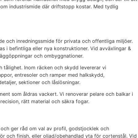
 inom industrismide där driftstopp kostar. Med tydlig
e och inredningssmide för privata och offentliga miljöer.
 i befintliga eller nya konstruktioner. Vid avväxlingar &
is väggöppningar och ombyggnationer.
ch tålighet. Inom räcken och skydd levererar vi
ltrappor, entresoler och ramper med halkskydd,
detaljer, sektioner och låslösningar.
ent som åldras vackert. Vi renoverar pelare och balkar i
ecision, rätt material och säkra fogar.
och ger råd om val av profil, godstjocklek och
 och finish, eller oljad/obehandlad yta för cortenstål. Vid