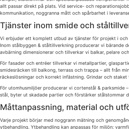
allt passar direkt på plats. Vid service- och reparationsjobb
kommunikation, noggranna mått och spårbarhet i leveranser
Tjänster inom smide och ståltillv
Vi erbjuder ett komplett utbud av tjänster för projekt i oc
Inom stålbyggen & ståltillverkning producerar vi bärande de
avbärning dimensionerar och tillverkar vi balkar, pelare 
För fasader och entréer tillverkar vi metallpartier, glaspa
smidesräcken till balkong, terrass och trappa – allt från mi
räckeslösningar och korrekt infästning. Grindar och staket ti
För utomhusmiljöer producerar vi cortenstål & parksmide – 
stål, byter ut skadade partier och förstärker stålstommar d
Måttanpassning, material och ut
Varje projekt börjar med noggrann mätning och genomgång a
ytbehandling. Ytbehandling kan anpassas för miljön: varmför