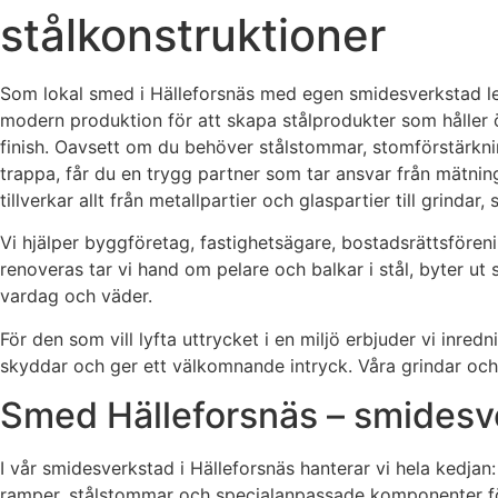
stålkonstruktioner
Som lokal smed i Hälleforsnäs med egen smidesverkstad lev
modern produktion för att skapa stålprodukter som håller
finish. Oavsett om du behöver stålstommar, stomförstärknin
trappa, får du en trygg partner som tar ansvar från mätning 
tillverkar allt från metallpartier och glaspartier till grinda
Vi hjälper byggföretag, fastighetsägare, bostadsrättsföreni
renoveras tar vi hand om pelare och balkar i stål, byter ut 
vardag och väder.
För den som vill lyfta uttrycket i en miljö erbjuder vi inr
skyddar och ger ett välkomnande intryck. Våra grindar och s
Smed Hälleforsnäs – smidesve
I vår smidesverkstad i Hälleforsnäs hanterar vi hela kedjan
ramper, stålstommar och specialanpassade komponenter för