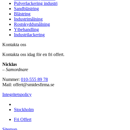
Pulverlackering industri
Sandblästring
Blästring
Industrimålning
Rostskyddsmålning
Ytbehandling
Industrilackering
Kontakta oss
Kontakta oss idag för en fri offert.
Nicklas
–
Samordnare
Nummer:
010-555 89 78
Mail: offert@smidesfirma.se
Integritetspolicy
Vi utför arbeten i hela
Stockholm
Fri Offert
Sitemap