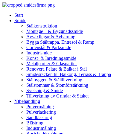
Skip
to
Start
content
Smide
Stålkonstruktion
Montage – & Byggnadssmide
Avväxlingar & Avbärning
Bygga Ståltrappa, Entresol & Ramp
Cortenstål & Parksmide
Industrismide
Konst- & Inredningssmide
Metallpartier & Glaspartier
Renovera Pelare & Balkar i Stål
Smidesräcken till Balkong, Terrass & Trappa
Stålbyggen & Ståltillverkning
Stålstommar & Stomförstärkning
Svetsning & Smide
Tillverkning av Grindar & Staket
Ytbehandling
Pulvermålning
Pulverlackering
Sandblästring
Blästring
Industrimålning
Rostskyddsmålning