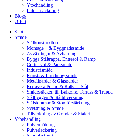
Ytbehandling
Industrilackering
Blogg
Offert
Start
Smide
Stålkonstruktion
Montage – & Byggnadssmide
Avväxlingar & Avbärning
Bygga Ståltrappa, Entresol & Ramp
Cortenstål & Parksmide
Industrismide
Konst- & Inredningssmide
Metallpartier & Glaspartier
Renovera Pelare & Balkar i Stål
Smidesräcken till Balkong, Terrass & Trappa
Stålbyggen & Ståltillverkning
Stålstommar & Stomförstärkning
Svetsning & Smide
Tillverkning av Grindar & Staket
Ytbehandling
Pulvermålning
Pulverlackering
Sandblästring