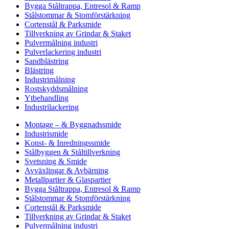
Bygga Ståltrappa, Entresol & Ramp
Stålstommar & Stomförstärkning
Cortenstål & Parksmide
Tillverkning av Grindar & Staket
Pulvermålning industri
Pulverlackering industri
Sandblästring
Blästring
Industrimålning
Rostskyddsmålning
Ytbehandling
Industrilackering
Montage – & Byggnadssmide
Industrismide
Konst- & Inredningssmide
Stålbyggen & Ståltillverkning
Svetsning & Smide
Avväxlingar & Avbärning
Metallpartier & Glaspartier
Bygga Ståltrappa, Entresol & Ramp
Stålstommar & Stomförstärkning
Cortenstål & Parksmide
Tillverkning av Grindar & Staket
Pulvermålning industri