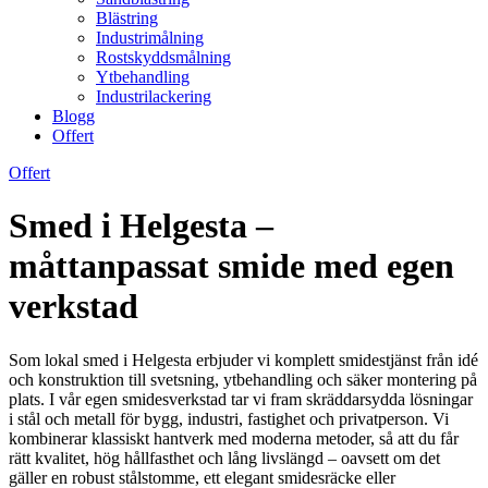
Blästring
Industrimålning
Rostskyddsmålning
Ytbehandling
Industrilackering
Blogg
Offert
Offert
Smed i Helgesta –
måttanpassat smide med egen
verkstad
Som lokal smed i Helgesta erbjuder vi komplett smidestjänst från idé
och konstruktion till svetsning, ytbehandling och säker montering på
plats. I vår egen smidesverkstad tar vi fram skräddarsydda lösningar
i stål och metall för bygg, industri, fastighet och privatperson. Vi
kombinerar klassiskt hantverk med moderna metoder, så att du får
rätt kvalitet, hög hållfasthet och lång livslängd – oavsett om det
gäller en robust stålstomme, ett elegant smidesräcke eller