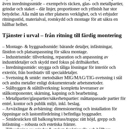
även inredningssmide – exempelvis räcken, glas- och metallpartier,
grindar och staket – där linjer, proportioner och ytfinish har stor
betydelse. Alla mått tas efter platsens verklighet, och vi erbjuder
ritningsstöd, materialval, rostskydd och montage för att säkra en
hållbar helhet.
Tjänster i urval – från ritning till färdig montering
– Montage- & byggnadssmide: bärande detaljer, infästningar,
fästdon och platsanpassning för säkra montage.
– Industrismide: tillverkning, reparation och anpassning av
industridetaljer och skydd med fokus på driftsäkerhet.
– Inredningssmide: snygga och tåliga lösningar för interiör och
exteriör, från bordstativ till specialdetaljer.
– Svetsning & smide: metodsäker MIG/MAG/TIG-svetsning i stål
och andra metaller enligt dokumenterade arbetsmetoder.
– Stålbyggen & ståltillverkning: kompletta leveranser av
stålkomponenter, skärning, kapning och bearbetning.
– Metallpartier/glaspartier/säkerhetspartier: måttanpassade partier för
entré, kontor och publik miljö, inkl. beslag.
– Avväxlingar & avbärning: dimensionering och installation för
öppningar och lastomfördelning i befintliga byggnader.
– Smidesräcken till balkong/terrass/trappa: rätt höjd, grepp och
infästning – robusta och estetiska främre.