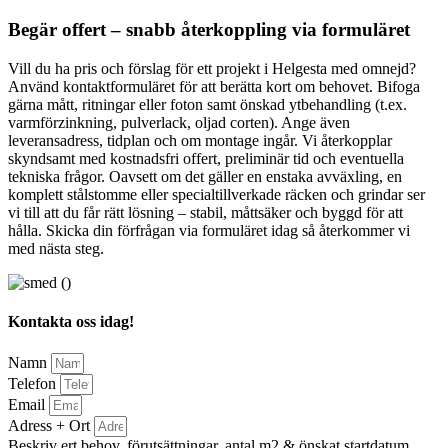
Begär offert – snabb återkoppling via formuläret
Vill du ha pris och förslag för ett projekt i Helgesta med omnejd?
Använd kontaktformuläret för att berätta kort om behovet. Bifoga
gärna mått, ritningar eller foton samt önskad ytbehandling (t.ex.
varmförzinkning, pulverlack, oljad corten). Ange även
leveransadress, tidplan och om montage ingår. Vi återkopplar
skyndsamt med kostnadsfri offert, preliminär tid och eventuella
tekniska frågor. Oavsett om det gäller en enstaka avväxling, en
komplett stålstomme eller specialtillverkade räcken och grindar ser
vi till att du får rätt lösning – stabil, måttsäker och byggd för att
hålla. Skicka din förfrågan via formuläret idag så återkommer vi
med nästa steg.
Kontakta oss idag!
Namn
Telefon
Email
Adress + Ort
Beskriv ert behov, förutsättningar, antal m2 & önskat startdatum