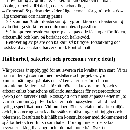
– Tillverkning av grindar & staket: funktionella och hållbara
lösningar med valfri design och ytbehandling.
– Cortenstål & parksmide: vädertåliga element för gård och park –
lågt underhåll och naturlig patina.
– Stålstommar & stomförstärkning: nyproduktion och förstärkning
av befintliga strukturer med dokumenterad passform.
– Ståltrappor/entresoler/ramper: platsanpassade lösningar för flöden,
arbetsmiljö och krav på bärighet och halkskydd.
– Renovering av pelare och balkar i stål: utbyte, förstärkning och
rostskydd av skadade bärverk, inkl. kontrollmått.
Hållbarhet, säkerhet och precision i varje detalj
Vår process är uppbyggd för att leverera rätt kvalitet från start. Vi tar
fram underlag i samråd med beställare och projektör, gör
kontrollmätningar på plats och säkerställer passform innan
produktion. Material väljs för att möta lastkrav och miljö, och vi
arbetar enligt branschens gällande standarder för svetsprocedurer
(WPS) och bärverk i stål. Rostskydd och finish anpassas efter miljö:
varmförzinkning, pulverlack eller målningssystem – alltid med
tydliga specifikationer. Vid montage följer vi etablerad arbetsmiljö-
och lyftplanering samt kvalitetssäkrar infästningar, rätlinjighet och
toleranser. Resultatet blir hållbara konstruktioner med dokumenterad
spårbarhet och en finish som håller. För dig innebär det säkra
leveranser, lång livslängd och minimalt underhåll över tid.