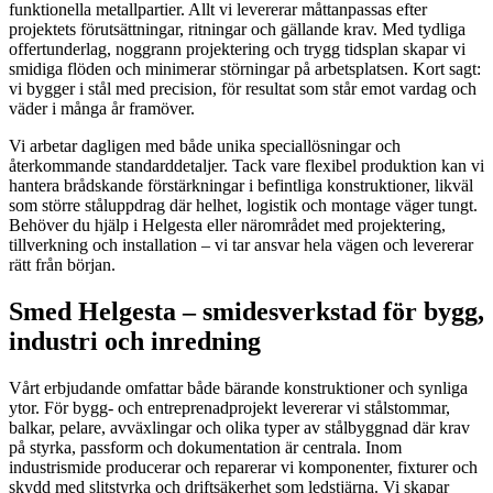
funktionella metallpartier. Allt vi levererar måttanpassas efter
projektets förutsättningar, ritningar och gällande krav. Med tydliga
offertunderlag, noggrann projektering och trygg tidsplan skapar vi
smidiga flöden och minimerar störningar på arbetsplatsen. Kort sagt:
vi bygger i stål med precision, för resultat som står emot vardag och
väder i många år framöver.
Vi arbetar dagligen med både unika speciallösningar och
återkommande standarddetaljer. Tack vare flexibel produktion kan vi
hantera brådskande förstärkningar i befintliga konstruktioner, likväl
som större ståluppdrag där helhet, logistik och montage väger tungt.
Behöver du hjälp i Helgesta eller närområdet med projektering,
tillverkning och installation – vi tar ansvar hela vägen och levererar
rätt från början.
Smed Helgesta – smidesverkstad för bygg,
industri och inredning
Vårt erbjudande omfattar både bärande konstruktioner och synliga
ytor. För bygg- och entreprenadprojekt levererar vi stålstommar,
balkar, pelare, avväxlingar och olika typer av stålbyggnad där krav
på styrka, passform och dokumentation är centrala. Inom
industrismide producerar och reparerar vi komponenter, fixturer och
skydd med slitstyrka och driftsäkerhet som ledstjärna. Vi skapar