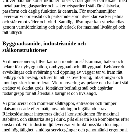
Utöver bärande konstruktioner förser vi fastigheter och lokaler med
metallpartier, glaspartier och säkerhetspartier i stål där slitstyrka,
passform och daglig funktion är centrala. För utomhusmiljöer
levererar vi cortenstål och parksmide som utvecklar vacker patina
och står emot väder och vind. Samtliga lösningar kan ytbehandlas
genom varmförzinkning och pulverlack för maximal livslängd och
rätt uttryck.
Byggnadssmide, industrismide och
stålkonstruktioner
Vi dimensionerar, tillverkar och monterar stålstommar, balkar och
pelare för nybyggnation, ombyggnad och tillbyggnad. Behöver du
avväxlingar och avbärning vid öppning av väggar tar vi fram rätt
balktyp och beslag, och ser till att lastöverföring, infästningar och
montage sker kontrollerat. Vid renovering av pelare och balkar i stål
ersätter vi skadat gods, förstärker befintligt stål och åtgärdar
rostangrepp för att återställa bärighet och livslängd.
Vi producerar och monterar ståltrappor, entresoler och ramper –
platsanpassade efter mått, användning och gällande krav.
Räckeslösningar integreras direkt i konstruktionen för maximal
stabilitet, och slitstarka steg i durk, plåt eller trä kan kombineras efter
önskemål. För industrimiljö levererar vi funktionssäkra lösningar
med hög tålighet, smidiga servicegångar och genomtänkt ergonomi.