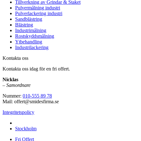
Tillverkning av Grindar & Staket
Pulvermålning industri
Pulverlackering industri
Sandblästring
Blästring
Industrimålning
Rostskyddsmålning
Ytbehandling
Industrilackering
Kontakta oss
Kontakta oss idag för en fri offert.
Nicklas
–
Samordnare
Nummer:
010-555 89 78
Mail: offert@smidesfirma.se
Integritetspolicy
Vi utför arbeten i hela
Stockholm
Fri Offert