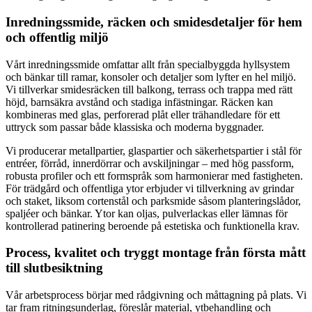
Inredningssmide, räcken och smidesdetaljer för hem
och offentlig miljö
Vårt inredningssmide omfattar allt från specialbyggda hyllsystem
och bänkar till ramar, konsoler och detaljer som lyfter en hel miljö.
Vi tillverkar smidesräcken till balkong, terrass och trappa med rätt
höjd, barnsäkra avstånd och stadiga infästningar. Räcken kan
kombineras med glas, perforerad plåt eller trähandledare för ett
uttryck som passar både klassiska och moderna byggnader.
Vi producerar metallpartier, glaspartier och säkerhetspartier i stål för
entréer, förråd, innerdörrar och avskiljningar – med hög passform,
robusta profiler och ett formspråk som harmonierar med fastigheten.
För trädgård och offentliga ytor erbjuder vi tillverkning av grindar
och staket, liksom cortenstål och parksmide såsom planteringslådor,
spaljéer och bänkar. Ytor kan oljas, pulverlackas eller lämnas för
kontrollerad patinering beroende på estetiska och funktionella krav.
Process, kvalitet och tryggt montage från första mått
till slutbesiktning
Vår arbetsprocess börjar med rådgivning och måttagning på plats. Vi
tar fram ritningsunderlag, föreslår material, ytbehandling och