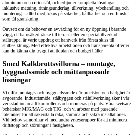
aluminium och cortenstål, och erbjuder kompletta lösningar
inklusive mätning, ritningsunderlag, tillverkning, ytbehandling och
montering – alltid med fokus på säkerhet, hållbarhet och en finish
som tål granskning.
Oavsett om du behöver en avväxling för en ny öppning i bärande
vägg, ett barnsäkert räcke till terrass eller en specialtillverkad
ståltrappa, är varje uppdrag ett hantverk från första skiss till
slutbesiktning. Med effektiva arbetsflöden och transparenta offerter
kan du känna dig trygg i att tidplan och budget håller.
Smed Kalkbrottsvillorna – montage,
byggnadssmide och måttanpassade
lösningar
Vi utför montage- och byggnadssmide där precision och bärighet är
avgörande. Industrismide, stålbyggen och ståltillverkning sker i vår
verkstad innan allt kontrolleras och monteras på plats. Våra svetsare
behärskar MIG/MAG och TIG, och vi arbetar med passande
toleranser för att säkerställa raka, stumma och säkra installationer.
Vid behov samordnar vi med andra yrkesgrupper för att minimera
driftstopp och störningar i fastigheten.