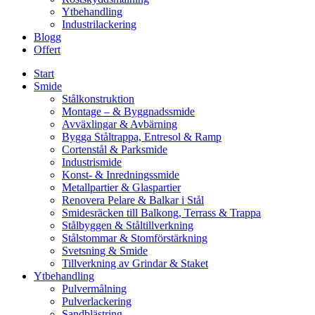
Ytbehandling
Industrilackering
Blogg
Offert
Start
Smide
Stålkonstruktion
Montage – & Byggnadssmide
Avväxlingar & Avbärning
Bygga Ståltrappa, Entresol & Ramp
Cortenstål & Parksmide
Industrismide
Konst- & Inredningssmide
Metallpartier & Glaspartier
Renovera Pelare & Balkar i Stål
Smidesräcken till Balkong, Terrass & Trappa
Stålbyggen & Ståltillverkning
Stålstommar & Stomförstärkning
Svetsning & Smide
Tillverkning av Grindar & Staket
Ytbehandling
Pulvermålning
Pulverlackering
Sandblästring