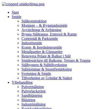
Skip
to
Start
content
Smide
Stålkonstruktion
Montage – & Byggnadssmide
Avväxlingar & Avbärning
Bygga Ståltrappa, Entresol & Ramp
Cortenstål & Parksmide
Industrismide
Konst- & Inredningssmide
Metallpartier & Glaspartier
Renovera Pelare & Balkar i Stål
Smidesräcken till Balkong, Terrass & Trappa
Stålbyggen & Ståltillverkning
Stålstommar & Stomförstärkning
Svetsning & Smide
Tillverkning av Grindar & Staket
Ytbehandling
Pulvermålning
Pulverlackering
Sandblästring
Blästring
Industrimålning
Rostskyddsmålning