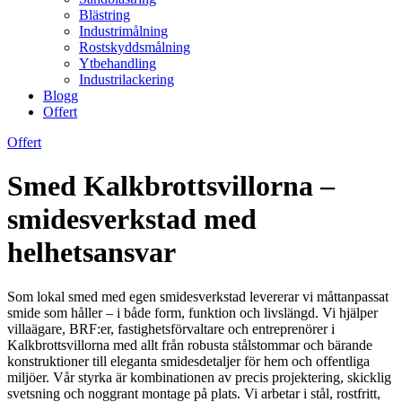
Blästring
Industrimålning
Rostskyddsmålning
Ytbehandling
Industrilackering
Blogg
Offert
Offert
Smed Kalkbrottsvillorna –
smidesverkstad med
helhetsansvar
Som lokal smed med egen smidesverkstad levererar vi måttanpassat
smide som håller – i både form, funktion och livslängd. Vi hjälper
villaägare, BRF:er, fastighetsförvaltare och entreprenörer i
Kalkbrottsvillorna med allt från robusta stålstommar och bärande
konstruktioner till eleganta smidesdetaljer för hem och offentliga
miljöer. Vår styrka är kombinationen av precis projektering, skicklig
svetsning och noggrant montage på plats. Vi arbetar i stål, rostfritt,