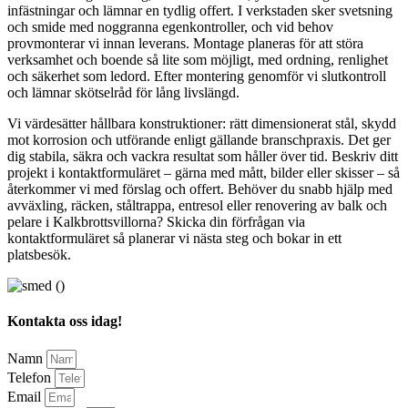
infästningar och lämnar en tydlig offert. I verkstaden sker svetsning
och smide med noggranna egenkontroller, och vid behov
provmonterar vi innan leverans. Montage planeras för att störa
verksamhet och boende så lite som möjligt, med ordning, renlighet
och säkerhet som ledord. Efter montering genomför vi slutkontroll
och lämnar skötselråd för lång livslängd.
Vi värdesätter hållbara konstruktioner: rätt dimensionerat stål, skydd
mot korrosion och utförande enligt gällande branschpraxis. Det ger
dig stabila, säkra och vackra resultat som håller över tid. Beskriv ditt
projekt i kontaktformuläret – gärna med mått, bilder eller skisser – så
återkommer vi med förslag och offert. Behöver du snabb hjälp med
avväxling, räcken, ståltrappa, entresol eller renovering av balk och
pelare i Kalkbrottsvillorna? Skicka din förfrågan via
kontaktformuläret så planerar vi nästa steg och bokar in ett
platsbesök.
Kontakta oss idag!
Namn
Telefon
Email