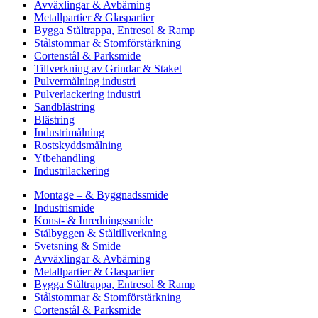
Avväxlingar & Avbärning
Metallpartier & Glaspartier
Bygga Ståltrappa, Entresol & Ramp
Stålstommar & Stomförstärkning
Cortenstål & Parksmide
Tillverkning av Grindar & Staket
Pulvermålning industri
Pulverlackering industri
Sandblästring
Blästring
Industrimålning
Rostskyddsmålning
Ytbehandling
Industrilackering
Montage – & Byggnadssmide
Industrismide
Konst- & Inredningssmide
Stålbyggen & Ståltillverkning
Svetsning & Smide
Avväxlingar & Avbärning
Metallpartier & Glaspartier
Bygga Ståltrappa, Entresol & Ramp
Stålstommar & Stomförstärkning
Cortenstål & Parksmide