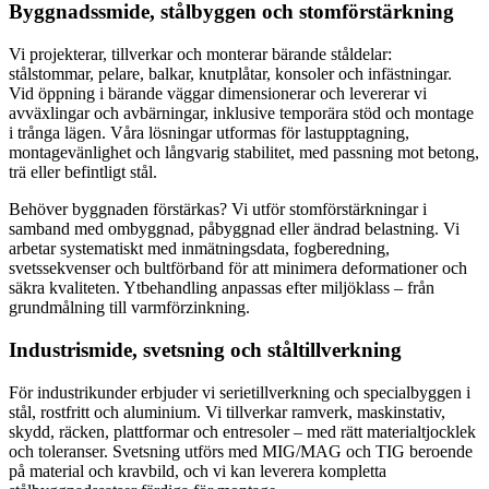
Byggnadssmide, stålbyggen och stomförstärkning
Vi projekterar, tillverkar och monterar bärande ståldelar:
stålstommar, pelare, balkar, knutplåtar, konsoler och infästningar.
Vid öppning i bärande väggar dimensionerar och levererar vi
avväxlingar och avbärningar, inklusive temporära stöd och montage
i trånga lägen. Våra lösningar utformas för lastupptagning,
montagevänlighet och långvarig stabilitet, med passning mot betong,
trä eller befintligt stål.
Behöver byggnaden förstärkas? Vi utför stomförstärkningar i
samband med ombyggnad, påbyggnad eller ändrad belastning. Vi
arbetar systematiskt med inmätningsdata, fogberedning,
svetssekvenser och bultförband för att minimera deformationer och
säkra kvaliteten. Ytbehandling anpassas efter miljöklass – från
grundmålning till varmförzinkning.
Industrismide, svetsning och ståltillverkning
För industrikunder erbjuder vi serietillverkning och specialbyggen i
stål, rostfritt och aluminium. Vi tillverkar ramverk, maskinstativ,
skydd, räcken, plattformar och entresoler – med rätt materialtjocklek
och toleranser. Svetsning utförs med MIG/MAG och TIG beroende
på material och kravbild, och vi kan leverera kompletta