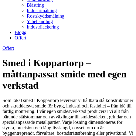
Blästring
Industrimålning
Rostskyddsmålning
Ytbehandling
Industrilackering
Blogg
Offert
Offert
Smed i Koppartorp –
måttanpassat smide med egen
verkstad
Som lokal smed i Koppartorp levererar vi hållbara stålkonstruktioner
och skräddarsytt smide för bygg, industri och fastighet – från idé till
färdig montering. I vår egen smidesverkstad producerar vi allt från
bärande stålstommar och avväxlingar till smidesräcken, grindar och
specialanpassade metallpartier. Varje lösning dimensioneras för
styrka, precision och lång livslängd, oavsett om du är
byggentreprenör, förvaltare, bostadsrättsförening eller privatkund. Vi