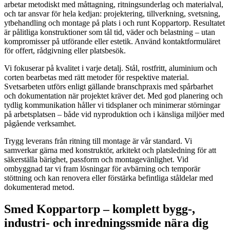
arbetar metodiskt med måttagning, ritningsunderlag och materialval,
och tar ansvar för hela kedjan: projektering, tillverkning, svetsning,
ytbehandling och montage på plats i och runt Koppartorp. Resultatet
är pålitliga konstruktioner som tål tid, väder och belastning – utan
kompromisser på utförande eller estetik. Använd kontaktformuläret
för offert, rådgivning eller platsbesök.
Vi fokuserar på kvalitet i varje detalj. Stål, rostfritt, aluminium och
corten bearbetas med rätt metoder för respektive material.
Svetsarbeten utförs enligt gällande branschpraxis med spårbarhet
och dokumentation när projektet kräver det. Med god planering och
tydlig kommunikation håller vi tidsplaner och minimerar störningar
på arbetsplatsen – både vid nyproduktion och i känsliga miljöer med
pågående verksamhet.
Trygg leverans från ritning till montage är vår standard. Vi
samverkar gärna med konstruktör, arkitekt och platsledning för att
säkerställa bärighet, passform och montagevänlighet. Vid
ombyggnad tar vi fram lösningar för avbärning och temporär
stöttning och kan renovera eller förstärka befintliga ståldelar med
dokumenterad metod.
Smed Koppartorp – komplett bygg-,
industri- och inredningssmide nära dig