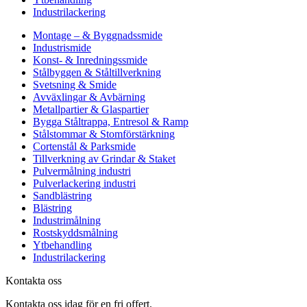
Industrilackering
Montage – & Byggnadssmide
Industrismide
Konst- & Inredningssmide
Stålbyggen & Ståltillverkning
Svetsning & Smide
Avväxlingar & Avbärning
Metallpartier & Glaspartier
Bygga Ståltrappa, Entresol & Ramp
Stålstommar & Stomförstärkning
Cortenstål & Parksmide
Tillverkning av Grindar & Staket
Pulvermålning industri
Pulverlackering industri
Sandblästring
Blästring
Industrimålning
Rostskyddsmålning
Ytbehandling
Industrilackering
Kontakta oss
Kontakta oss idag för en fri offert.