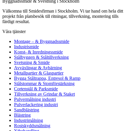
Byggnadssmide & Svestning i Stockholm
Välkomna till Smidesfirman i Stockholm. Vi tar hand om hela ditt
projekt från platsbesök till ritningar, tillverkning, montering tills
färdigt resultat.
Våra tjänster
Montage – & Byggnadssmide
Industrismide
Konst- & Inredningssmide
Stålbyggen & Ståltillverkning
Svetsning & Smide
Avväxlingar & Avbärning
Metallpartier & Glaspartier
Bygga Ståltrappa, Entresol & Ramp
Stålstommar & Stomförstärkning
Cortenstål & Parksmide
Tillverkning av Grindar & Staket
Pulvermålning industri
Pulverlackering industri
Sandblästring
Blästring
Industrimålning
Rostskyddsmålning
Ytbehandling