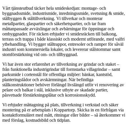
Vårt tjänsteutbud täcker hela smideskedjan: montage- och
byggnadssmide, industrismide, inredningssmide, svetsning & smide,
stålbyggen & ståltillverkning. Vi tillverkar och monterar
metallpartier, glaspartier och säkerhetspartier, och tar fram
måttanpassade avväxlingar och avbärningar för öppningar och
ombyggnader. För räcken erbjuder vi smidesräcken till balkong,
terrass och trappa i både klassiskt och modernt utförande, med valfri
ytbehandling. Vi bygger ståltrappor, entresoler och ramper för såväl
industri som kommersiella lokaler, och levererar stålstommar samt
stomförstärkning vid om- och tillbyggnad.
Vi har även stor erfarenhet av tillverkning av grindar och staket –
från funktionella industrigrindar till formstarka villagrindar – samt
parksmide i cortenstål för offentliga miljöer: bänkar, kantstöd,
planteringslådor och avskärmningar. När befintliga
stålkonstruktioner behöver förlängd livslängd utför vi renovering av
pelare och balkar i stål, inklusive utbyte av skadade partier,
påsvetsade förstärkningsplåtar och korrosionsskydd.
Vi erbjuder måttagning på plats, tillverkning i verkstad och säker
montering på er arbetsplats i Koppartorp. Skicka in en förfrågan via
kontaktformuläret med mått, ritningar eller bilder – så återkommer vi
med förslag, kostnadsbild och tidplan.