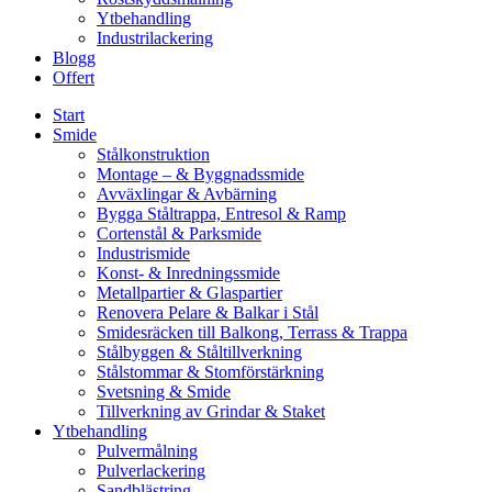
Ytbehandling
Industrilackering
Blogg
Offert
Start
Smide
Stålkonstruktion
Montage – & Byggnadssmide
Avväxlingar & Avbärning
Bygga Ståltrappa, Entresol & Ramp
Cortenstål & Parksmide
Industrismide
Konst- & Inredningssmide
Metallpartier & Glaspartier
Renovera Pelare & Balkar i Stål
Smidesräcken till Balkong, Terrass & Trappa
Stålbyggen & Ståltillverkning
Stålstommar & Stomförstärkning
Svetsning & Smide
Tillverkning av Grindar & Staket
Ytbehandling
Pulvermålning
Pulverlackering
Sandblästring