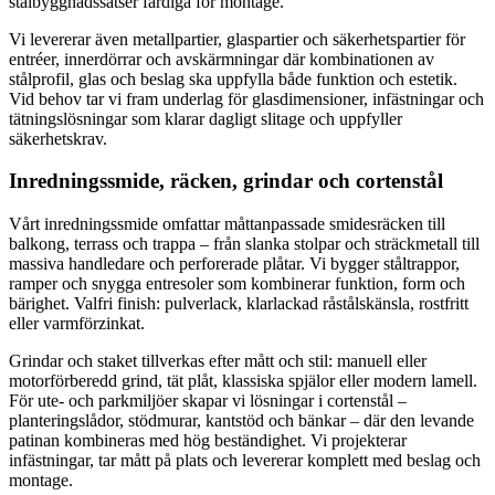
stålbyggnadssatser färdiga för montage.
Vi levererar även metallpartier, glaspartier och säkerhetspartier för
entréer, innerdörrar och avskärmningar där kombinationen av
stålprofil, glas och beslag ska uppfylla både funktion och estetik.
Vid behov tar vi fram underlag för glasdimensioner, infästningar och
tätningslösningar som klarar dagligt slitage och uppfyller
säkerhetskrav.
Inredningssmide, räcken, grindar och cortenstål
Vårt inredningssmide omfattar måttanpassade smidesräcken till
balkong, terrass och trappa – från slanka stolpar och sträckmetall till
massiva handledare och perforerade plåtar. Vi bygger ståltrappor,
ramper och snygga entresoler som kombinerar funktion, form och
bärighet. Valfri finish: pulverlack, klarlackad råstålskänsla, rostfritt
eller varmförzinkat.
Grindar och staket tillverkas efter mått och stil: manuell eller
motorförberedd grind, tät plåt, klassiska spjälor eller modern lamell.
För ute- och parkmiljöer skapar vi lösningar i cortenstål –
planteringslådor, stödmurar, kantstöd och bänkar – där den levande
patinan kombineras med hög beständighet. Vi projekterar
infästningar, tar mått på plats och levererar komplett med beslag och
montage.