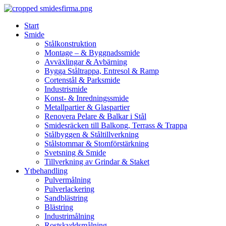
Skip
to
Start
content
Smide
Stålkonstruktion
Montage – & Byggnadssmide
Avväxlingar & Avbärning
Bygga Ståltrappa, Entresol & Ramp
Cortenstål & Parksmide
Industrismide
Konst- & Inredningssmide
Metallpartier & Glaspartier
Renovera Pelare & Balkar i Stål
Smidesräcken till Balkong, Terrass & Trappa
Stålbyggen & Ståltillverkning
Stålstommar & Stomförstärkning
Svetsning & Smide
Tillverkning av Grindar & Staket
Ytbehandling
Pulvermålning
Pulverlackering
Sandblästring
Blästring
Industrimålning
Rostskyddsmålning