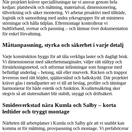
När projektet kräver speciallösningar tar vi ansvar genom hela
kedjan: platsbesök och måttning, materialval, dimensionering,
tillverkning och säker montering. Vi arbetar proaktivt med tillträde,
logistik och samordning med andra yrkesgrupper för att minimera
störningar och hålla tidplan. Eftermontage kontrollerar vi
bultförband, svetsar och passning – och lämnar över dokumentation
för enkel förvaltning.
Måttanpassning, styrka och säkerhet i varje detalj
Varje konstruktion byggs för att tåla verkliga laster och dagligt bruk.
Vi dimensionerar med säkerhetsmarginaler, väljer rätt ståltyp och
förstärkningsmetod, och utformar infästningar som fungerar med
befintligt underlag – betong, stål eller murverk. Räcken och trappor
levereras med rätt höjder, spjälavstånd och halkskydd. Där projektet
kräver glas i metallpartier ser vi till att beslag, profiler och tätningar
harmonierar för både estetik och funktion. Kvalitetssäkring sker
stegvis så att slutresultatet blir stabilt, snyggt och driftsäkert.
Smidesverkstad nära Kumla och Salby – korta
ledtider och tryggt montage
Närheten till arbetsplatser i Kumla och Salby gör att vi snabbt kan
komma ut för måttning, provpassning och montage. Vi prefabricerar