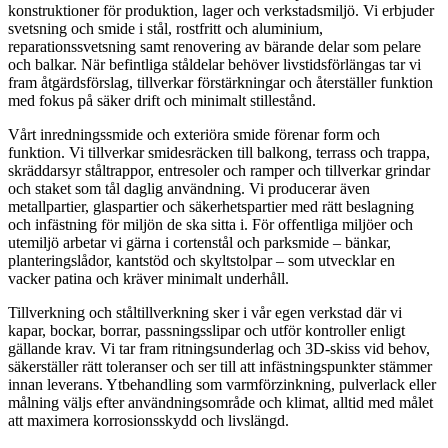
konstruktioner för produktion, lager och verkstadsmiljö. Vi erbjuder
svetsning och smide i stål, rostfritt och aluminium,
reparationssvetsning samt renovering av bärande delar som pelare
och balkar. När befintliga ståldelar behöver livstidsförlängas tar vi
fram åtgärdsförslag, tillverkar förstärkningar och återställer funktion
med fokus på säker drift och minimalt stillestånd.
Vårt inredningssmide och exteriöra smide förenar form och
funktion. Vi tillverkar smidesräcken till balkong, terrass och trappa,
skräddarsyr ståltrappor, entresoler och ramper och tillverkar grindar
och staket som tål daglig användning. Vi producerar även
metallpartier, glaspartier och säkerhetspartier med rätt beslagning
och infästning för miljön de ska sitta i. För offentliga miljöer och
utemiljö arbetar vi gärna i cortenstål och parksmide – bänkar,
planteringslådor, kantstöd och skyltstolpar – som utvecklar en
vacker patina och kräver minimalt underhåll.
Tillverkning och ståltillverkning sker i vår egen verkstad där vi
kapar, bockar, borrar, passningsslipar och utför kontroller enligt
gällande krav. Vi tar fram ritningsunderlag och 3D-skiss vid behov,
säkerställer rätt toleranser och ser till att infästningspunkter stämmer
innan leverans. Ytbehandling som varmförzinkning, pulverlack eller
målning väljs efter användningsområde och klimat, alltid med målet
att maximera korrosionsskydd och livslängd.