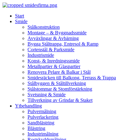
Skip
to
Start
content
Smide
Stålkonstruktion
Montage – & Byggnadssmide
Avväxlingar & Avbärning
Bygga Ståltrappa, Entresol & Ramp
Cortenstål & Parksmide
Industrismide
Konst- & Inredningssmide
Metallpartier & Glaspartier
Renovera Pelare & Balkar i Stål
Smidesräcken till Balkong, Terrass & Trappa
Stålbyggen & Ståltillverkning
Stålstommar & Stomförstärkning
Svetsning & Smide
Tillverkning av Grindar & Staket
Ytbehandling
Pulvermålning
Pulverlackering
Sandblästring
Blästring
Industrimålning
Rostskyddsmålning