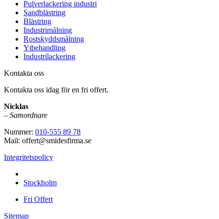
Pulverlackering industri
Sandblästring
Blästring
Industrimålning
Rostskyddsmålning
Ytbehandling
Industrilackering
Kontakta oss
Kontakta oss idag för en fri offert.
Nicklas
–
Samordnare
Nummer:
010-555 89 78
Mail: offert@smidesfirma.se
Integritetspolicy
Vi utför arbeten i hela
Stockholm
Fri Offert
Sitemap