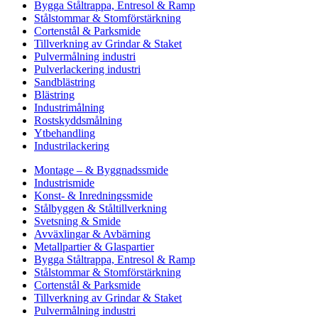
Bygga Ståltrappa, Entresol & Ramp
Stålstommar & Stomförstärkning
Cortenstål & Parksmide
Tillverkning av Grindar & Staket
Pulvermålning industri
Pulverlackering industri
Sandblästring
Blästring
Industrimålning
Rostskyddsmålning
Ytbehandling
Industrilackering
Montage – & Byggnadssmide
Industrismide
Konst- & Inredningssmide
Stålbyggen & Ståltillverkning
Svetsning & Smide
Avväxlingar & Avbärning
Metallpartier & Glaspartier
Bygga Ståltrappa, Entresol & Ramp
Stålstommar & Stomförstärkning
Cortenstål & Parksmide
Tillverkning av Grindar & Staket
Pulvermålning industri