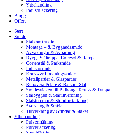
Ytbehandling
Industrilackering
Blogg
Offert
Start
Smide
Stålkonstruktion
Montage – & Byggnadssmide
Avväxlingar & Avbärning
Bygga Ståltrappa, Entresol & Ramp
Cortenstål & Parksmide
Industrismide
Konst- & Inredningssmide
Metallpartier & Glaspartier
Renovera Pelare & Balkar i Stål
Smidesräcken till Balkong, Terrass & Trappa
Stålbyggen & Ståltillverkning
Stålstommar & Stomförstärkning
Svetsning & Smide
Tillverkning av Grindar & Staket
Ytbehandling
Pulvermålning
Pulverlackering
Sandblästring