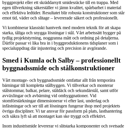
byggprojekt eller ett skräddarsytt smidesräcke till en trappa. Med
egen tillverkning säkerställer vi jämn kvalitet, spårbarhet i material
och effektiva ledtider. Resultatet blir robusta konstruktioner som står
emot tid, väder och slitage – levererade säkert och professionellt.
Vi kombinerar klassiskt hantverk med modern teknik för att skapa
starka, tåliga och snygga lösningar i stål. Vårt arbetssätt bygger på
tydlig projektstyrning, noggranna mått och ordning på detaljerna.
Därför passar vi lika bra in i byggproduktionens tidsplaner som i
specialuppdrag där injustering och precision är avgörande.
Smed i Kumla och Salby – professionellt
byggnadssmide och stålkonstruktioner
Vårt montage- och byggnadssmide omfattar allt från temporära
bärningar till kompletta stålbyggen. Vi tillverkar och monterar
stålstommar, balkar, pelare, ståldäck och sekundärstål, samt utför
avväxlingar och avbärning vid ombyggnationer. Vid
stomförstärkningar dimensionerar vi efter last, underlag och
infästningar och ser till att lösningen fungerar ihop med projektets
övriga discipliner. Vi tar ansvar för passform på plats, lasthantering
och säkra lyft så att montaget kan ske tryggt och effektivt.
Inom industrismide levererar vi slitstarka komponenter och svetsade