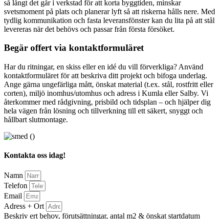
så långt det går i verkstad för att korta byggtiden, minskar
svetsmoment på plats och planerar lyft så att riskerna hålls nere. Med
tydlig kommunikation och fasta leveransfönster kan du lita på att stål
levereras när det behövs och passar från första försöket.
Begär offert via kontaktformuläret
Har du ritningar, en skiss eller en idé du vill förverkliga? Använd
kontaktformuläret för att beskriva ditt projekt och bifoga underlag.
Ange gärna ungefärliga mått, önskat material (t.ex. stål, rostfritt eller
corten), miljö inomhus/utomhus och adress i Kumla eller Salby. Vi
återkommer med rådgivning, prisbild och tidsplan – och hjälper dig
hela vägen från lösning och tillverkning till ett säkert, snyggt och
hållbart slutmontage.
Kontakta oss idag!
Namn
Telefon
Email
Adress + Ort
Beskriv ert behov, förutsättningar, antal m2 & önskat startdatum