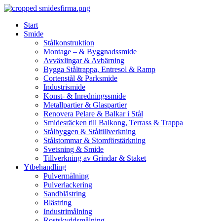
Skip
to
Start
content
Smide
Stålkonstruktion
Montage – & Byggnadssmide
Avväxlingar & Avbärning
Bygga Ståltrappa, Entresol & Ramp
Cortenstål & Parksmide
Industrismide
Konst- & Inredningssmide
Metallpartier & Glaspartier
Renovera Pelare & Balkar i Stål
Smidesräcken till Balkong, Terrass & Trappa
Stålbyggen & Ståltillverkning
Stålstommar & Stomförstärkning
Svetsning & Smide
Tillverkning av Grindar & Staket
Ytbehandling
Pulvermålning
Pulverlackering
Sandblästring
Blästring
Industrimålning
Rostskyddsmålning