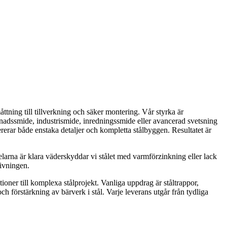
tning till tillverkning och säker montering. Vår styrka är
nadssmide, industrismide, inredningssmide eller avancerad svetsning
ererar både enstaka detaljer och kompletta stålbyggen. Resultatet är
rna är klara väderskyddar vi stålet med varmförzinkning eller lack
givningen.
ioner till komplexa stålprojekt. Vanliga uppdrag är ståltrappor,
och förstärkning av bärverk i stål. Varje leverans utgår från tydliga