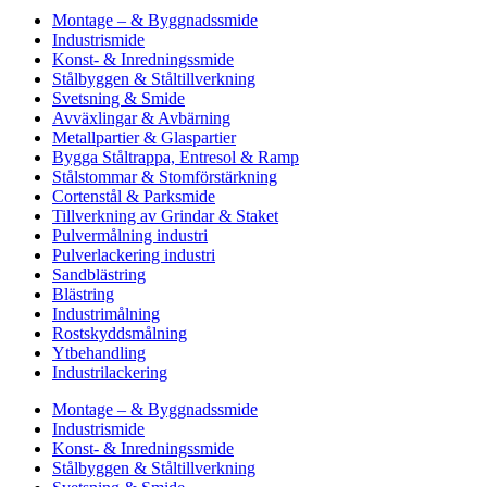
Montage – & Byggnadssmide
Industrismide
Konst- & Inredningssmide
Stålbyggen & Ståltillverkning
Svetsning & Smide
Avväxlingar & Avbärning
Metallpartier & Glaspartier
Bygga Ståltrappa, Entresol & Ramp
Stålstommar & Stomförstärkning
Cortenstål & Parksmide
Tillverkning av Grindar & Staket
Pulvermålning industri
Pulverlackering industri
Sandblästring
Blästring
Industrimålning
Rostskyddsmålning
Ytbehandling
Industrilackering
Montage – & Byggnadssmide
Industrismide
Konst- & Inredningssmide
Stålbyggen & Ståltillverkning