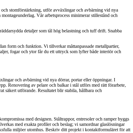
 och stomförstärkning, utför avväxlingar och avbärning vid nya
ga montageunderlag. Vår arbetsprocess minimerar stillestånd och
äddarsydda detaljer som tål hög belastning och tuff drift. Snabba
lan form och funktion. Vi tillverkar måttanpassade metallpartier,
jer, fogar och ytor får du ett uttryck som lyfter både interiör och
xlingar och avbärning vid nya dörrar, portar eller öppningar. I
p. Renovering av pelare och balkar i stål utförs med rätt förarbete,
t säkert utförande. Resultatet blir stabila, hållbara och
tt kompromissa med designen. Ståltrappor, entresoler och ramper byggs
tillverkas med exakta profiler och beslag; vi samordnar glaslösningar
ulla miljöer utomhus. Beskriv ditt projekt i kontaktformuläret för att