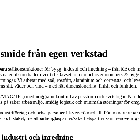
smide från egen verkstad
 stålkonstruktioner för bygg, industri och inredning – från idé och måt
etsmaterial som håller över tid. Oavsett om du behöver montage- & bygg
tningar. Vi arbetar med stål, rostfritt, aluminium och cortenstål och lev
ns slit, väder och vind – med rätt dimensionering, finish och funktion.
G/MAG/TIG) med noggrann kontroll av passform och svetsfogar. När dela
us på säker arbetsmiljö, smidig logistik och minimala störningar för om
industriföretag och privatpersoner i Kvegerö med allt från mindre reparat
ar och staket, metallpartier/glaspartier/säkerhetspartier samt renovering 
industri och inredning