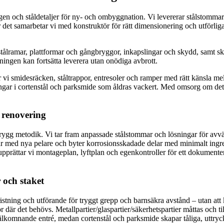
n och ståldetaljer för ny- och ombyggnation. Vi levererar stålstommar
er det samarbetar vi med konstruktör för rätt dimensionering och utförli
tålramar, plattformar och gångbryggor, inkapslingar och skydd, samt skr
gningen kan fortsätta leverera utan onödiga avbrott.
 vi smidesräcken, ståltrappor, entresoler och ramper med rätt känsla mel
ingar i cortenstål och parksmide som åldras vackert. Med omsorg om detal
 renovering
trygg metodik. Vi tar fram anpassade stålstommar och lösningar för avvä
ar med nya pelare och byter korrosionsskadade delar med minimalt ingrep
upprättar vi montageplan, lyftplan och egenkontroller för ett dokumentera
 och staket
nfästning och utförande för tryggt grepp och barnsäkra avstånd – utan a
or där det behövs. Metallpartier/glaspartier/säkerhetspartier måttas och 
lkomnande entré, medan cortenstål och parksmide skapar tåliga, uttrycksf