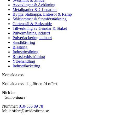
Svetsning & Smide
Avväxlingar & Avbärning
Metallpartier & Glaspartier
Bygga Ståltrappa, Entresol & Ramp
Stålstommar & Stomförstärkning
Cortenstål & Parksmide
Tillverkning av Grindar & Staket
Pulvermålning industri
Pulverlackering industri
Sandblästring
Blästring
Industrimålning
Rostskyddsmålning
Ytbehandling
Industrilackering
Kontakta oss
Kontakta oss idag för en fri offert.
Nicklas
–
Samordnare
Nummer:
010-555 89 78
Mail: offert@smidesfirma.se