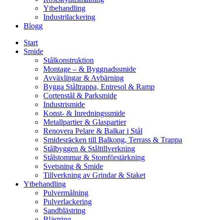
Ytbehandling
Industrilackering
Blogg
Start
Smide
Stålkonstruktion
Montage – & Byggnadssmide
Avväxlingar & Avbärning
Bygga Ståltrappa, Entresol & Ramp
Cortenstål & Parksmide
Industrismide
Konst- & Inredningssmide
Metallpartier & Glaspartier
Renovera Pelare & Balkar i Stål
Smidesräcken till Balkong, Terrass & Trappa
Stålbyggen & Ståltillverkning
Stålstommar & Stomförstärkning
Svetsning & Smide
Tillverkning av Grindar & Staket
Ytbehandling
Pulvermålning
Pulverlackering
Sandblästring
Blästring