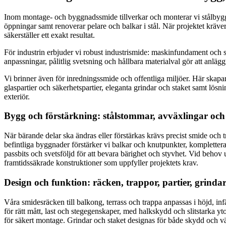
Inom montage- och byggnadssmide tillverkar och monterar vi stålbygge
öppningar samt renoverar pelare och balkar i stål. När projektet kräv
säkerställer ett exakt resultat.
För industrin erbjuder vi robust industrismide: maskinfundament och s
anpassningar, pålitlig svetsning och hållbara materialval gör att anläg
Vi brinner även för inredningssmide och offentliga miljöer. Här skapar
glaspartier och säkerhetspartier, eleganta grindar och staket samt lösn
exteriör.
Bygg och förstärkning: stålstommar, avväxlingar och
När bärande delar ska ändras eller förstärkas krävs precist smide och 
befintliga byggnader förstärker vi balkar och knutpunkter, kompletter
passbits och svetsföljd för att bevara bärighet och styvhet. Vid behov 
framtidssäkrade konstruktioner som uppfyller projektets krav.
Design och funktion: räcken, trappor, partier, grindar
Våra smidesräcken till balkong, terrass och trappa anpassas i höjd, i
för rätt mått, last och stegegenskaper, med halkskydd och slitstarka yt
för säkert montage. Grindar och staket designas för både skydd och vä