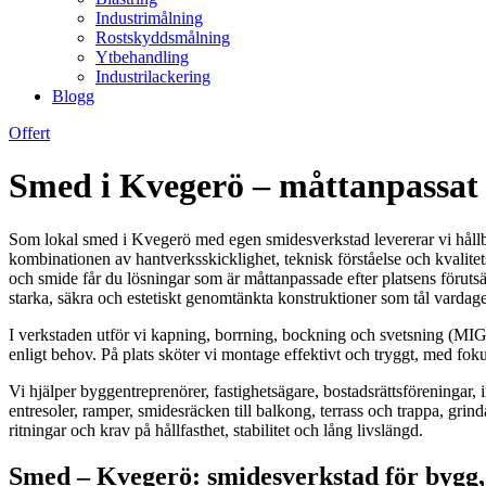
Industrimålning
Rostskyddsmålning
Ytbehandling
Industrilackering
Blogg
Offert
Smed i Kvegerö – måttanpassat 
Som lokal smed i Kvegerö med egen smidesverkstad levererar vi hållbara
kombinationen av hantverksskicklighet, teknisk förståelse och kvalit
och smide får du lösningar som är måttanpassade efter platsens förutsät
starka, säkra och estetiskt genomtänkta konstruktioner som tål vardage
I verkstaden utför vi kapning, borrning, bockning och svetsning (MI
enligt behov. På plats sköter vi montage effektivt och tryggt, med fok
Vi hjälper byggentreprenörer, fastighetsägare, bostadsrättsföreningar, 
entresoler, ramper, smidesräcken till balkong, terrass och trappa, grind
ritningar och krav på hållfasthet, stabilitet och lång livslängd.
Smed – Kvegerö: smidesverkstad för bygg, 