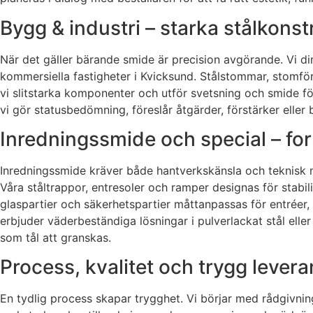
Bygg & industri – starka stålkonst
När det gäller bärande smide är precision avgörande. Vi di
kommersiella fastigheter i Kvicksund. Stålstommar, stomfö
vi slitstarka komponenter och utför svetsning och smide fö
vi gör statusbedömning, föreslår åtgärder, förstärker eller 
Inredningssmide och special – for
Inredningssmide kräver både hantverkskänsla och teknisk nog
Våra ståltrappor, entresoler och ramper designas för stabil
glaspartier och säkerhetspartier måttanpassas för entréer, 
erbjuder väderbeständiga lösningar i pulverlackat stål elle
som tål att granskas.
Process, kvalitet och trygg lever
En tydlig process skapar trygghet. Vi börjar med rådgivning