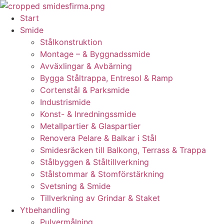
Skip
to
Start
content
Smide
Stålkonstruktion
Montage – & Byggnadssmide
Avväxlingar & Avbärning
Bygga Ståltrappa, Entresol & Ramp
Cortenstål & Parksmide
Industrismide
Konst- & Inredningssmide
Metallpartier & Glaspartier
Renovera Pelare & Balkar i Stål
Smidesräcken till Balkong, Terrass & Trappa
Stålbyggen & Ståltillverkning
Stålstommar & Stomförstärkning
Svetsning & Smide
Tillverkning av Grindar & Staket
Ytbehandling
Pulvermålning