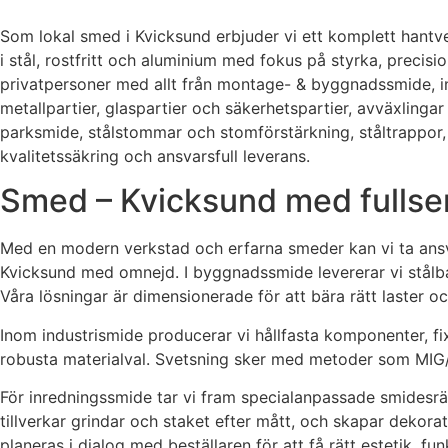
Som lokal smed i Kvicksund erbjuder vi ett komplett hantverk
i stål, rostfritt och aluminium med fokus på styrka, precisi
privatpersoner med allt från montage- & byggnadssmide, ind
metallpartier, glaspartier och säkerhetspartier, avväxlingar
parksmide, stålstommar och stomförstärkning, ståltrappor, 
kvalitetssäkring och ansvarsfull leverans.
Smed – Kvicksund med fullse
Med en modern verkstad och erfarna smeder kan vi ta ansvar
Kvicksund med omnejd. I byggnadssmide levererar vi stålba
Våra lösningar är dimensionerade för att bära rätt laster o
Inom industrismide producerar vi hållfasta komponenter, fi
robusta materialval. Svetsning sker med metoder som MIG/
För inredningssmide tar vi fram specialanpassade smidesräck
tillverkar grindar och staket efter mått, och skapar dekorat
planeras i dialog med beställaren för att få rätt estetik, fun