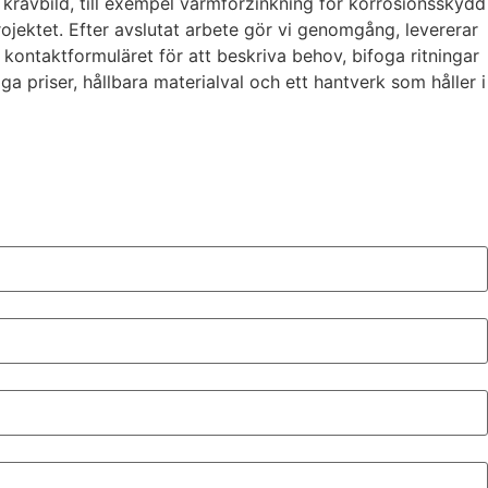
kravbild, till exempel varmförzinkning för korrosionsskydd
projektet. Efter avslutat arbete gör vi genomgång, levererar
kontaktformuläret för att beskriva behov, bifoga ritningar
a priser, hållbara materialval och ett hantverk som håller i