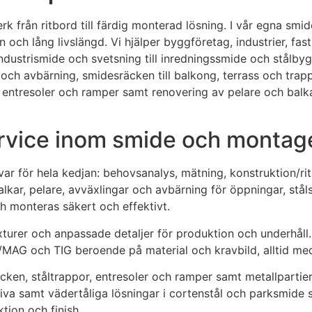
 från ritbord till färdig monterad lösning. I vår egna smide
on och lång livslängd. Vi hjälper byggföretag, industrier, fa
ustrismide och svetsning till inredningssmide och stålbygg
 och avbärning, smidesräcken till balkong, terrass och trapp
entresoler och ramper samt renovering av pelare och balkar
rvice inom smide och montag
 för hela kedjan: behovsanalys, mätning, konstruktion/ritn
lkar, pelare, avväxlingar och avbärning för öppningar, stå
ch monteras säkert och effektivt.
xturer och anpassade detaljer för produktion och underhåll.
MAG och TIG beroende på material och kravbild, alltid med
en, ståltrappor, entresoler och ramper samt metallpartier, 
iva samt vädertåliga lösningar i cortenstål och parksmide so
ktion och finish.