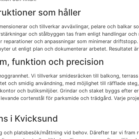
ruktioner som håller
mensionerar och tillverkar avväxlingar, pelare och balkar s
rstärkningar och stålbyggen tas fram enligt handlingar och
r reparationer och anpassningar som minimerar driftstopp. 
byter ut enligt plan och dokumenterar arbetet. Resultatet är
m, funktion och precision
grannhet. Vi tillverkar smidesräcken till balkong, terrass 
itet och smidig användning, med möjlighet till räfflade ste
kontor och butiksmiljöer. Grindar och staket byggs efter era
r levande cortenstål för parksmide och trädgård. Varje proje
ans i Kvicksund
 och platsbesök/måttning vid behov. Därefter tar vi fram ri