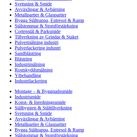
Svetsning & Smide
Avväxlingar & Avbärning
Metallpartier & Glaspartier
Bygga Ståltrappa, Entresol & Ramp
Stålstommar & Stomförstärkning
Cortenstål & Parksmide
Tillverkning av Grindar & Staket
Pulvermålning industri
Pulverlackering industri
Sandblästring
Blästring
Industrimålning
Rostskyddsmålning
Ytbehandling
Industrilackering
Montage – & Byggnadssmide
Industrismide
Konst- & Inredningssmide
Stålbyggen & Ståltillverkning
Svetsning & Smide
Avväxlingar & Avbärning
Metallpartier & Glaspartier
Bygga Ståltrappa, Entresol & Ramp
Stålstommar & Stomförstärkning