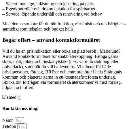
– Säkert montage, infästning och justering på plats
– Egenkontroller och dokumentation för spårbarhet
– Service, löpande underhåll och renovering vid behov
Med denna struktur får du rätt funktion, rätt finish och rätt bärighet –
samtidigt som tidsplan och budget hålls.
Begär offert – använd kontaktformuläret
Vill du ha en prisindikation eller boka ett platsbesök i Marielund?
Använd kontaktformuläret för snabb återkoppling. Bifoga gärna
skiss, mått, bilder och önskat ytskikt (t.ex. varmförzinkning eller
pulverlack), samt när du vill ha leverans. Vi arbetar för både
privatpersoner, företag, BRF:er och entreprenörer i hela Strängnäs
kommun och planerar gärna in ett kostnadsfritt första underlag.
Skicka din förfrågan via formuläret så återkommer vi med förslag,
tidplan och offert.
Kontakta oss idag!
Namn
Telefon