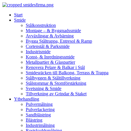
Skip
to
Start
content
Smide
Stålkonstruktion
Montage – & Byggnadssmide
Avväxlingar & Avbärning
Bygga Ståltrappa, Entresol & Ramp
Cortenstål & Parksmide
Industrismide
Konst- & Inredningssmide
Metallpartier & Glaspartier
Renovera Pelare & Balkar i Stål
Smidesräcken till Balkong, Terrass & Trappa
Stålbyggen & Ståltillverkning
Stålstommar & Stomförstärkning
Svetsning & Smide
Tillverkning av Grindar & Staket
Ytbehandling
Pulvermålning
Pulverlackering
Sandblästring
Blästring
Industrimålning
Rostskyddsmålning