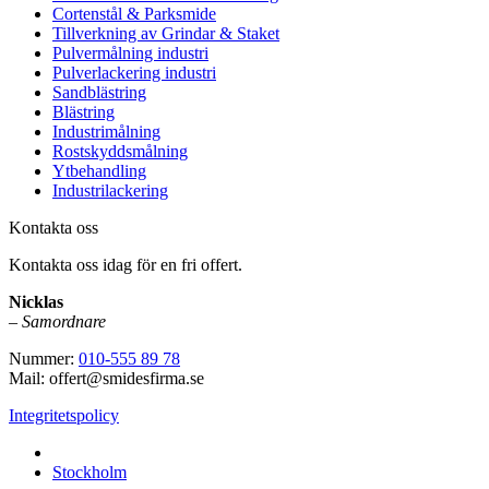
Cortenstål & Parksmide
Tillverkning av Grindar & Staket
Pulvermålning industri
Pulverlackering industri
Sandblästring
Blästring
Industrimålning
Rostskyddsmålning
Ytbehandling
Industrilackering
Kontakta oss
Kontakta oss idag för en fri offert.
Nicklas
–
Samordnare
Nummer:
010-555 89 78
Mail: offert@smidesfirma.se
Integritetspolicy
Vi utför arbeten i hela
Stockholm