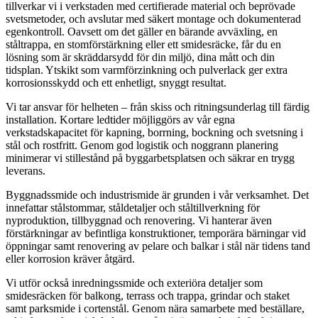
tillverkar vi i verkstaden med certifierade material och beprövade
svetsmetoder, och avslutar med säkert montage och dokumenterad
egenkontroll. Oavsett om det gäller en bärande avväxling, en
ståltrappa, en stomförstärkning eller ett smidesräcke, får du en
lösning som är skräddarsydd för din miljö, dina mått och din
tidsplan. Ytskikt som varmförzinkning och pulverlack ger extra
korrosionsskydd och ett enhetligt, snyggt resultat.
Vi tar ansvar för helheten – från skiss och ritningsunderlag till färdig
installation. Kortare ledtider möjliggörs av vår egna
verkstadskapacitet för kapning, borrning, bockning och svetsning i
stål och rostfritt. Genom god logistik och noggrann planering
minimerar vi stillestånd på byggarbetsplatsen och säkrar en trygg
leverans.
Byggnadssmide och industrismide är grunden i vår verksamhet. Det
innefattar stålstommar, ståldetaljer och ståltillverkning för
nyproduktion, tillbyggnad och renovering. Vi hanterar även
förstärkningar av befintliga konstruktioner, temporära bärningar vid
öppningar samt renovering av pelare och balkar i stål när tidens tand
eller korrosion kräver åtgärd.
Vi utför också inredningssmide och exteriöra detaljer som
smidesräcken för balkong, terrass och trappa, grindar och staket
samt parksmide i cortenstål. Genom nära samarbete med beställare,