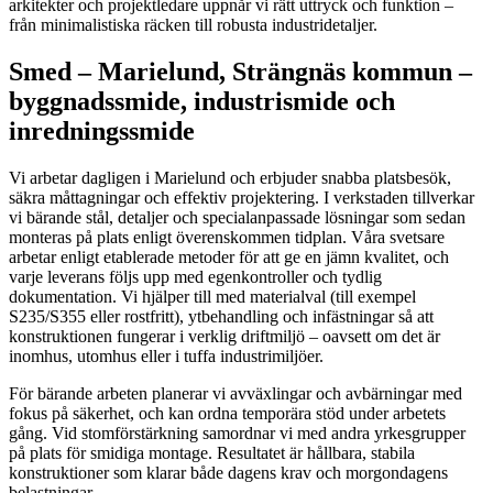
arkitekter och projektledare uppnår vi rätt uttryck och funktion –
från minimalistiska räcken till robusta industridetaljer.
Smed – Marielund, Strängnäs kommun –
byggnadssmide, industrismide och
inredningssmide
Vi arbetar dagligen i Marielund och erbjuder snabba platsbesök,
säkra måttagningar och effektiv projektering. I verkstaden tillverkar
vi bärande stål, detaljer och specialanpassade lösningar som sedan
monteras på plats enligt överenskommen tidplan. Våra svetsare
arbetar enligt etablerade metoder för att ge en jämn kvalitet, och
varje leverans följs upp med egenkontroller och tydlig
dokumentation. Vi hjälper till med materialval (till exempel
S235/S355 eller rostfritt), ytbehandling och infästningar så att
konstruktionen fungerar i verklig driftmiljö – oavsett om det är
inomhus, utomhus eller i tuffa industrimiljöer.
För bärande arbeten planerar vi avväxlingar och avbärningar med
fokus på säkerhet, och kan ordna temporära stöd under arbetets
gång. Vid stomförstärkning samordnar vi med andra yrkesgrupper
på plats för smidiga montage. Resultatet är hållbara, stabila
konstruktioner som klarar både dagens krav och morgondagens
belastningar.