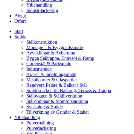
Ytbehandling
Industrilackering
Blogg
Offert
Start
Smide
Stålkonstruktion
Montage – & Byggnadssmide
Avväxlingar & Avbärning
Bygga Ståltrappa, Entresol & Ramp
Cortenstål & Parksmide
Industrismide
Konst- & Inredningssmide
Metallpartier & Glaspartier
Renovera Pelare & Balkar i Stål
Smidesräcken till Balkong, Terrass & Trappa
Stålbyggen & Ståltillverkning
Stålstommar & Stomförstärkning
Svetsning & Smide
Tillverkning av Grindar & Staket
Ytbehandling
Pulvermålning
Pulverlackering
Sandblästring