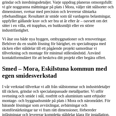
grindar och inredningsdetaljer. Varje uppdrag planeras omsorgsfullt:
vi gör noggranna måttningar på plats i Mora, väljer rätt stålsorter och
dimensioner, svetsar med precision och levererar slitstarka
ytbehandlingar. Resultatet är smide som tål vardagens belastningar,
uppfyller gällande krav och ser bra ut år efter år – oavsett om det
sitter i en villa, ett trapphus, en butiksmiljö eller en större
industrifastighet.
Vi åtar oss både nya byggen, ombyggnationer och renoveringar.
Behöver du en snabb lösning för bärighet, en specialtrappa med
räcken eller ståldelar till ett pågående projekt samordnar vi
tillverkning och montage för minimal stilleståndstid. Använd
kontaktformuläret för att beskriva ditt projekt eller begära offert.
Smed – Mora, Eskilstuna kommun med
egen smidesverkstad
I vår verkstad tillverkar vi allt från stålstommar och industridetaljer
till räcken, grindar och specialanpassade metallpartier. Vi utför
svetsning och smide i stål, rostfritt och aluminium samt erbjuder
montage- och byggnadssmide på plats i Mora och närområdet. För
bärande lösningar som avväxlingar, avbärningar och
stomförstärkningar tar vi fram rätt dimensioner, förbereder
infästningar och levererar kompletta ståldelar klara för installation.