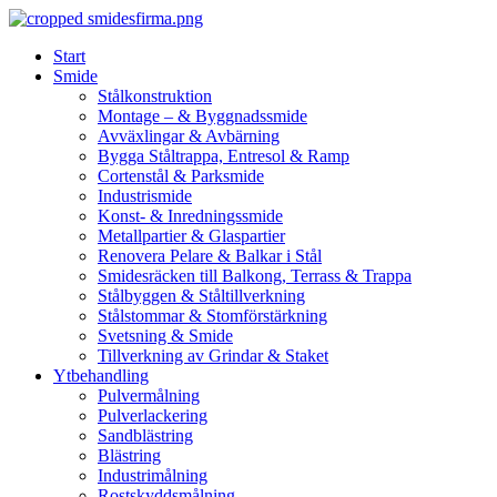
Skip
to
Start
content
Smide
Stålkonstruktion
Montage – & Byggnadssmide
Avväxlingar & Avbärning
Bygga Ståltrappa, Entresol & Ramp
Cortenstål & Parksmide
Industrismide
Konst- & Inredningssmide
Metallpartier & Glaspartier
Renovera Pelare & Balkar i Stål
Smidesräcken till Balkong, Terrass & Trappa
Stålbyggen & Ståltillverkning
Stålstommar & Stomförstärkning
Svetsning & Smide
Tillverkning av Grindar & Staket
Ytbehandling
Pulvermålning
Pulverlackering
Sandblästring
Blästring
Industrimålning
Rostskyddsmålning