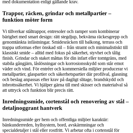
med dokumentation enligt gällande krav.
Trappor, räcken, grindar och metallpartier –
funktion möter form
Vi tillverkar ståltrappor, entresoler och ramper som kombinerar
bärighet med smart design: rätt stegdjup, bekväma räckesgrepp och
genomtänkta infästningar. Smidesräcken till balkong, terrass och
trappa utformas efter önskad stil – från stramt och minimalistiskt till
klassiskt smide – alltid med fokus på säkerhet, styvhet och tålig
finish. Grindar och staket måttas för din infart eller tomtgräns, med
stabila gångjärn, låslösningar och korrosionsskydd som står emot
väder och vind. För entréer och kommersiella miljöer producerar vi
metallpartier, glaspartier och säkerhetspartier där profilval, glasning
och beslag anpassas efter krav på dagligt slitage, brandskydd och
inbrottssäkerhet. Vi hjälper gärna till med skisser och materialval så
att uttryck och funktion blir precis rätt.
Inredningssmide, cortenstål och renovering av stål –
detaljnoggrant hantverk
Inredningssmide ger hem och offentliga miljöer karaktär:
bänkunderreden, hyllsystem, bord, avskärmningar och
specialdetaljer i stål eller rostfritt. Vi arbetar ofta i cortenstål för