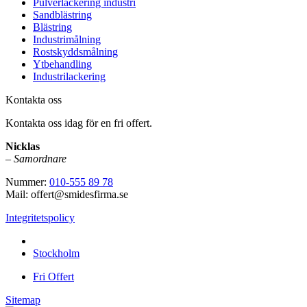
Pulverlackering industri
Sandblästring
Blästring
Industrimålning
Rostskyddsmålning
Ytbehandling
Industrilackering
Kontakta oss
Kontakta oss idag för en fri offert.
Nicklas
–
Samordnare
Nummer:
010-555 89 78
Mail: offert@smidesfirma.se
Integritetspolicy
Vi utför arbeten i hela
Stockholm
Fri Offert
Sitemap