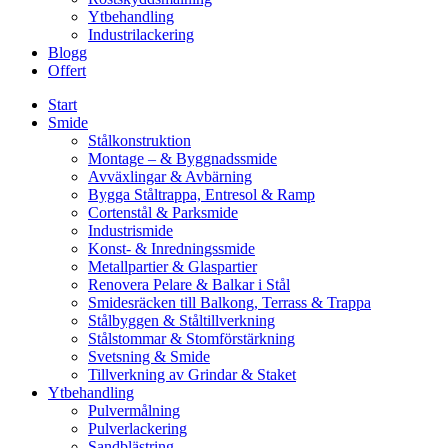
Ytbehandling
Industrilackering
Blogg
Offert
Start
Smide
Stålkonstruktion
Montage – & Byggnadssmide
Avväxlingar & Avbärning
Bygga Ståltrappa, Entresol & Ramp
Cortenstål & Parksmide
Industrismide
Konst- & Inredningssmide
Metallpartier & Glaspartier
Renovera Pelare & Balkar i Stål
Smidesräcken till Balkong, Terrass & Trappa
Stålbyggen & Ståltillverkning
Stålstommar & Stomförstärkning
Svetsning & Smide
Tillverkning av Grindar & Staket
Ytbehandling
Pulvermålning
Pulverlackering
Sandblästring