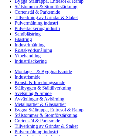
Bygga Ståltrappa, Entresol & Ramp
Stålstommar & Stomförstärkning
Cortenstål & Parksmide
Tillverkning av Grindar & Staket
Pulvermålning industri
Pulverlackering industri
Sandblästring
Blästring
Industrimålning
Rostskyddsmålning
Ytbehandling
Industrilackering
Montage – & Byggnadssmide
Industrismide
Konst- & Inredningssmide
Stålbyggen & Ståltillverkning
Svetsning & Smide
Avväxlingar & Avbärning
Metallpartier & Glaspartier
Bygga Ståltrappa, Entresol & Ramp
Stålstommar & Stomförstärkning
Cortenstål & Parksmide
Tillverkning av Grindar & Staket
Pulvermålning industri