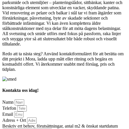
parksmide och utemiljöer – planteringslådor, sittbänkar, kanter och
konstnärliga element som utvecklar en vacker, skyddande patina.
Vid renovering av pelare och balkar i stål tar vi fram åtgärder som
förstärkningar, påsvetsning, byte av skadade sektioner och
förbättrade infästningar. Vi kan även komplettera äldre
stålkonstruktioner med nya delar för att möta dagens belastningar.
All svetsning och smide utförs med fokus på passform, raka linjer
och snygga ytor så att slutresultatet blir både robust och visuellt
tilltalande.
Redo att ta nästa steg? Använd kontaktformuläret för att berätta om
ditt projekt i Mora, ladda upp mått eller ritning och begära en
kostnadsfri offert. Vi återkommer snabbt med förslag, pris och
tidplan.
Kontakta oss idag!
Namn
Telefon
Email
Adress + Ort
Beskriv ert behov, förutsättningar, antal m2 & önskat startdatum