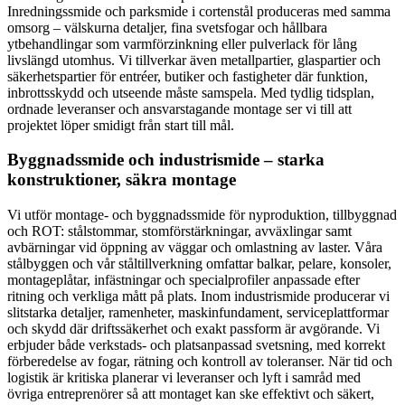
Inredningssmide och parksmide i cortenstål produceras med samma
omsorg – välskurna detaljer, fina svetsfogar och hållbara
ytbehandlingar som varmförzinkning eller pulverlack för lång
livslängd utomhus. Vi tillverkar även metallpartier, glaspartier och
säkerhetspartier för entréer, butiker och fastigheter där funktion,
inbrottsskydd och utseende måste samspela. Med tydlig tidsplan,
ordnade leveranser och ansvarstagande montage ser vi till att
projektet löper smidigt från start till mål.
Byggnadssmide och industrismide – starka
konstruktioner, säkra montage
Vi utför montage- och byggnadssmide för nyproduktion, tillbyggnad
och ROT: stålstommar, stomförstärkningar, avväxlingar samt
avbärningar vid öppning av väggar och omlastning av laster. Våra
stålbyggen och vår ståltillverkning omfattar balkar, pelare, konsoler,
montageplåtar, infästningar och specialprofiler anpassade efter
ritning och verkliga mått på plats. Inom industrismide producerar vi
slitstarka detaljer, ramenheter, maskinfundament, serviceplattformar
och skydd där driftssäkerhet och exakt passform är avgörande. Vi
erbjuder både verkstads- och platsanpassad svetsning, med korrekt
förberedelse av fogar, rätning och kontroll av toleranser. När tid och
logistik är kritiska planerar vi leveranser och lyft i samråd med
övriga entreprenörer så att montaget kan ske effektivt och säkert,