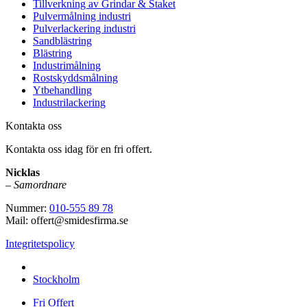
Tillverkning av Grindar & Staket
Pulvermålning industri
Pulverlackering industri
Sandblästring
Blästring
Industrimålning
Rostskyddsmålning
Ytbehandling
Industrilackering
Kontakta oss
Kontakta oss idag för en fri offert.
Nicklas
–
Samordnare
Nummer:
010-555 89 78
Mail: offert@smidesfirma.se
Integritetspolicy
Vi utför arbeten i hela
Stockholm
Fri Offert