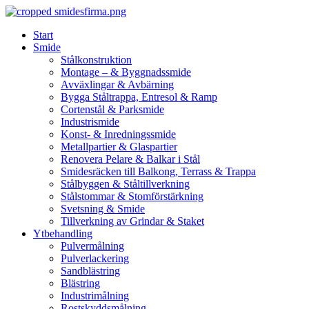
Skip
to
Start
content
Smide
Stålkonstruktion
Montage – & Byggnadssmide
Avväxlingar & Avbärning
Bygga Ståltrappa, Entresol & Ramp
Cortenstål & Parksmide
Industrismide
Konst- & Inredningssmide
Metallpartier & Glaspartier
Renovera Pelare & Balkar i Stål
Smidesräcken till Balkong, Terrass & Trappa
Stålbyggen & Ståltillverkning
Stålstommar & Stomförstärkning
Svetsning & Smide
Tillverkning av Grindar & Staket
Ytbehandling
Pulvermålning
Pulverlackering
Sandblästring
Blästring
Industrimålning
Rostskyddsmålning