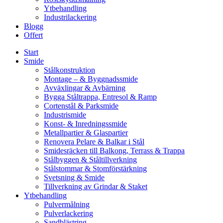
Ytbehandling
Industrilackering
Blogg
Offert
Start
Smide
Stålkonstruktion
Montage – & Byggnadssmide
Avväxlingar & Avbärning
Bygga Ståltrappa, Entresol & Ramp
Cortenstål & Parksmide
Industrismide
Konst- & Inredningssmide
Metallpartier & Glaspartier
Renovera Pelare & Balkar i Stål
Smidesräcken till Balkong, Terrass & Trappa
Stålbyggen & Ståltillverkning
Stålstommar & Stomförstärkning
Svetsning & Smide
Tillverkning av Grindar & Staket
Ytbehandling
Pulvermålning
Pulverlackering
Sandblästring