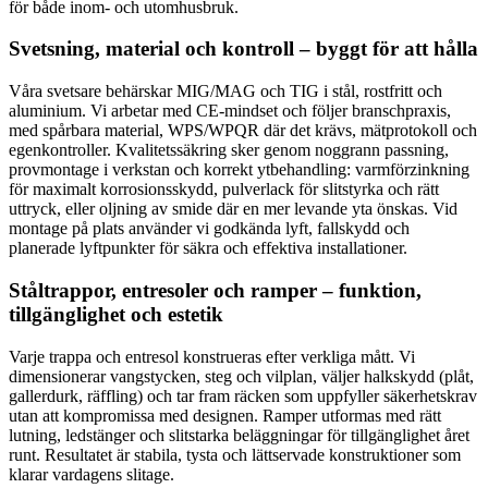
för både inom- och utomhusbruk.
Svetsning, material och kontroll – byggt för att hålla
Våra svetsare behärskar MIG/MAG och TIG i stål, rostfritt och
aluminium. Vi arbetar med CE-mindset och följer branschpraxis,
med spårbara material, WPS/WPQR där det krävs, mätprotokoll och
egenkontroller. Kvalitetssäkring sker genom noggrann passning,
provmontage i verkstan och korrekt ytbehandling: varmförzinkning
för maximalt korrosionsskydd, pulverlack för slitstyrka och rätt
uttryck, eller oljning av smide där en mer levande yta önskas. Vid
montage på plats använder vi godkända lyft, fallskydd och
planerade lyftpunkter för säkra och effektiva installationer.
Ståltrappor, entresoler och ramper – funktion,
tillgänglighet och estetik
Varje trappa och entresol konstrueras efter verkliga mått. Vi
dimensionerar vangstycken, steg och vilplan, väljer halkskydd (plåt,
gallerdurk, räffling) och tar fram räcken som uppfyller säkerhetskrav
utan att kompromissa med designen. Ramper utformas med rätt
lutning, ledstänger och slitstarka beläggningar för tillgänglighet året
runt. Resultatet är stabila, tysta och lättservade konstruktioner som
klarar vardagens slitage.