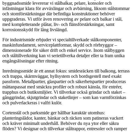
byggnadssmide levererar vi stålbalkar, pelare, konsoler och
infästningar klara för avväxlingar och avbärning, liksom stålstommar
och stomförstärkningar där befintliga konstruktioner behöver
uppgraderas. Vi utför även renovering av pelare och balkar i stål,
med kompletterande plåtar, liv- och flänsförstärkningar, samt
korrosionsskydd för lång livslängd.
För industrismide erbjuder vi specialtillverkade stålkomponenter,
maskinfundament, serviceplattformar, skydd och rörbryggor –
dimensionerade för säker drift och enkel service. Inom stålbyggen
och ståltillverkning kan vi serietillverka detaljer eller ta fram unika
engångslösningar efter ritning.
Inredningssmide är ett annat fokus: smidesräcken till balkong, terrass
och trappa, skärmväggar, hyllsystem och bordsgestell med exakt
passform. Metallpartier, glaspartier och säkerhetspartier produceras
måttanpassat med smäckra profiler och robust känsla, för entréer,
trapphus och butiksmiljöer. Vi tillverkar också grindar och staket –
gånggrindar, skjutgrindar och staketlinjer – som kan varmförzinkas
och pulverlackeras i valfri kulör.
Cortenstål och parksmide ger hållbar karaktär utomhus:
planteringslådor, kanter, bänkar och räcken som patineras vackert
och kräver minimalt underhåll. Behöver du nya ytor eller säkra
flöden? Vi designar och tillverkar ståltrappor, entresoler och ramper