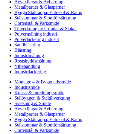
Avväxlingar & Avbärning
Metallpartier & Glaspartier
Bygga Ståltrappa, Entresol & Ramp
Stålstommar & Stomförstärkning
Cortenstål & Parksmide
Tillverkning av Grindar & Staket
Pulvermålning industri
Pulverlackering industri
Sandblästring
Blästring
Industrimålning
Rostskyddsmålning
Ytbehandling
Industrilackering
Montage – & Byggnadssmide
Industrismide
Konst- & Inredningssmide
Stålbyggen & Ståltillverkning
Svetsning & Smide
Avväxlingar & Avbärning
Metallpartier & Glaspartier
Bygga Ståltrappa, Entresol & Ramp
Stålstommar & Stomförstärkning
Cortenstål & Parksmide