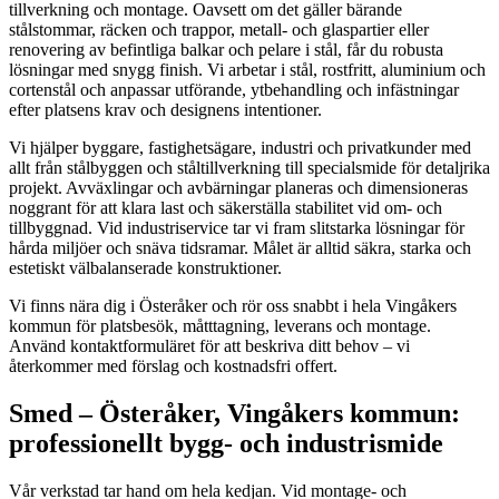
tillverkning och montage. Oavsett om det gäller bärande
stålstommar, räcken och trappor, metall- och glaspartier eller
renovering av befintliga balkar och pelare i stål, får du robusta
lösningar med snygg finish. Vi arbetar i stål, rostfritt, aluminium och
cortenstål och anpassar utförande, ytbehandling och infästningar
efter platsens krav och designens intentioner.
Vi hjälper byggare, fastighetsägare, industri och privatkunder med
allt från stålbyggen och ståltillverkning till specialsmide för detaljrika
projekt. Avväxlingar och avbärningar planeras och dimensioneras
noggrant för att klara last och säkerställa stabilitet vid om- och
tillbyggnad. Vid industriservice tar vi fram slitstarka lösningar för
hårda miljöer och snäva tidsramar. Målet är alltid säkra, starka och
estetiskt välbalanserade konstruktioner.
Vi finns nära dig i Österåker och rör oss snabbt i hela Vingåkers
kommun för platsbesök, måtttagning, leverans och montage.
Använd kontaktformuläret för att beskriva ditt behov – vi
återkommer med förslag och kostnadsfri offert.
Smed – Österåker, Vingåkers kommun:
professionellt bygg- och industrismide
Vår verkstad tar hand om hela kedjan. Vid montage- och