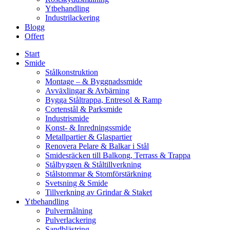
Ytbehandling
Industrilackering
Blogg
Offert
Start
Smide
Stålkonstruktion
Montage – & Byggnadssmide
Avväxlingar & Avbärning
Bygga Ståltrappa, Entresol & Ramp
Cortenstål & Parksmide
Industrismide
Konst- & Inredningssmide
Metallpartier & Glaspartier
Renovera Pelare & Balkar i Stål
Smidesräcken till Balkong, Terrass & Trappa
Stålbyggen & Ståltillverkning
Stålstommar & Stomförstärkning
Svetsning & Smide
Tillverkning av Grindar & Staket
Ytbehandling
Pulvermålning
Pulverlackering
Sandblästring