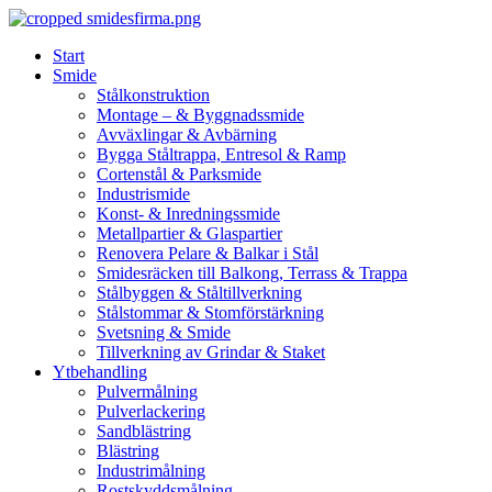
Skip
to
Start
content
Smide
Stålkonstruktion
Montage – & Byggnadssmide
Avväxlingar & Avbärning
Bygga Ståltrappa, Entresol & Ramp
Cortenstål & Parksmide
Industrismide
Konst- & Inredningssmide
Metallpartier & Glaspartier
Renovera Pelare & Balkar i Stål
Smidesräcken till Balkong, Terrass & Trappa
Stålbyggen & Ståltillverkning
Stålstommar & Stomförstärkning
Svetsning & Smide
Tillverkning av Grindar & Staket
Ytbehandling
Pulvermålning
Pulverlackering
Sandblästring
Blästring
Industrimålning
Rostskyddsmålning