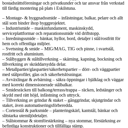
bostadsrättsföreningar och privatkunder och tar ansvar från verkstad
till färdig montering på plats i Eskilstuna.
– Montage- & byggnadssmide – infästningar, balkar, pelare och allt
stål som binder ihop byggprojektet.
– Industrismide – maskinfundament, maskinskydd,
serviceplattformar och reparationssmide vid driftstopp.
– Inredningssmide – bänkar, hyllor, bord, detaljer i stål/rostfritt för
hem och offentliga miljöer.
– Svetsning & smide – MIG/MAG, TIG och pinne, i svartstål,
rostfritt och aluminium.
– Stålbyggen & ståltillverkning – skärning, kapning, bockning och
tillverkning av skräddarsydda delar.
– Metallpartier/glaspartier/säkerhetspartier – dörr- och väggpartier
med stålprofiler, glas och säkerhetslösningar.
– Avväxlingar & avbärning – säkra öppningar i bjälklag och väggar
med korrekt dimensionerade stålbalkar.
– Smidesräcken till balkong/terrass/trappa – räcken, ledstänger och
skydd med rätt höjd, infästning och uttryck.
– Tillverkning av grindar & staket – gånggrindar, skjutgrindar och
staket, även automatiseringsförberedda.
– Cortenstål & parksmide – planteringskärl, kantstål, bänkar och
slitstarka utemiljödetaljer.
– Stålstommar & stomförstärkning – nya stommar, förstärkning av
befintliga konstruktioner och tillfälliga stämp.