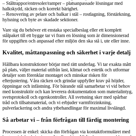
– Ståltrappor/entresoler/ramper – platsanpassade lösningar med
halkskydd, räcken och korrekt bärighet.
– Renovering av pelare och balkar i stål – rostlagning, förstärkning,
hylsning och byte av skadade sektioner.
Vare sig du behöver ett enstaka specialbeslag eller ett komplett
stålpaket till ett bygge tar vi fram en lösning som är dimensionerad
för uppgiften och anpassad efter miljön den ska stå i, ute eller inne.
Kvalitet, måttanpassning och säkerhet i varje detalj
Hållbara konstruktioner börjar med rätt underlag. Vi tar exakta mått
på plats, väljer material utifrån last, klimat och estetik och utformar
detaljer som förenklar montaget och minskar risken för
efterjustering. Våra räcken och grindar uppfyller krav på höjder,
öppningar och infästning. För bärande stål samarbetar vi vid behov
med konstruktör och kan leverera dokumentation som materialintyg,
svetsprotokoll och egenkontroller. All svetsning sker med spårbar
tråd och tillsatsmaterial, och vi erbjuder varmförzinkning,
pulverlackering och andra ytbehandlingar för maximal livslängd.
Så arbetar vi – från förfrågan till färdig montering
Processen är enkel: skicka din förfrågan via kontaktformuläret med