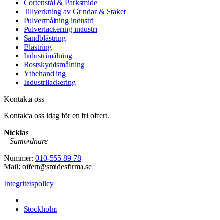
Cortenstål & Parksmide
Tillverkning av Grindar & Staket
Pulvermålning industri
Pulverlackering industri
Sandblästring
Blästring
Industrimålning
Rostskyddsmålning
Ytbehandling
Industrilackering
Kontakta oss
Kontakta oss idag för en fri offert.
Nicklas
–
Samordnare
Nummer:
010-555 89 78
Mail: offert@smidesfirma.se
Integritetspolicy
Vi utför arbeten i hela
Stockholm