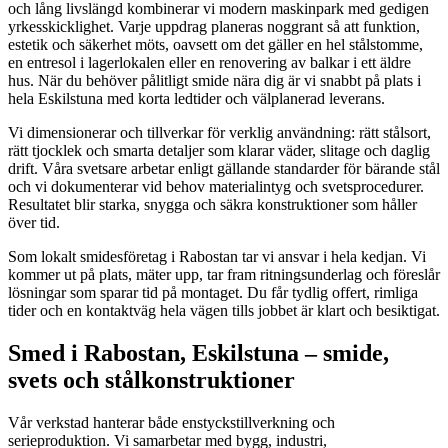
och lång livslängd kombinerar vi modern maskinpark med gedigen
yrkesskicklighet. Varje uppdrag planeras noggrant så att funktion,
estetik och säkerhet möts, oavsett om det gäller en hel stålstomme,
en entresol i lagerlokalen eller en renovering av balkar i ett äldre
hus. När du behöver pålitligt smide nära dig är vi snabbt på plats i
hela Eskilstuna med korta ledtider och välplanerad leverans.
Vi dimensionerar och tillverkar för verklig användning: rätt stålsort,
rätt tjocklek och smarta detaljer som klarar väder, slitage och daglig
drift. Våra svetsare arbetar enligt gällande standarder för bärande stål
och vi dokumenterar vid behov materialintyg och svetsprocedurer.
Resultatet blir starka, snygga och säkra konstruktioner som håller
över tid.
Som lokalt smidesföretag i Rabostan tar vi ansvar i hela kedjan. Vi
kommer ut på plats, mäter upp, tar fram ritningsunderlag och föreslår
lösningar som sparar tid på montaget. Du får tydlig offert, rimliga
tider och en kontaktväg hela vägen tills jobbet är klart och besiktigat.
Smed i Rabostan, Eskilstuna – smide,
svets och stålkonstruktioner
Vår verkstad hanterar både enstyckstillverkning och
serieproduktion. Vi samarbetar med bygg, industri,