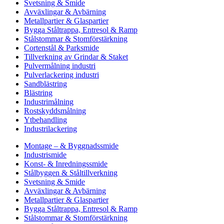
Svetsning & Smide
Avväxlingar & Avbärning
Metallpartier & Glaspartier
Bygga Ståltrappa, Entresol & Ramp
Stålstommar & Stomförstärkning
Cortenstål & Parksmide
Tillverkning av Grindar & Staket
Pulvermålning industri
Pulverlackering industri
Sandblästring
Blästring
Industrimålning
Rostskyddsmålning
Ytbehandling
Industrilackering
Montage – & Byggnadssmide
Industrismide
Konst- & Inredningssmide
Stålbyggen & Ståltillverkning
Svetsning & Smide
Avväxlingar & Avbärning
Metallpartier & Glaspartier
Bygga Ståltrappa, Entresol & Ramp
Stålstommar & Stomförstärkning