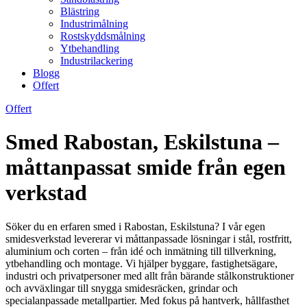
Blästring
Industrimålning
Rostskyddsmålning
Ytbehandling
Industrilackering
Blogg
Offert
Offert
Smed Rabostan, Eskilstuna –
måttanpassat smide från egen
verkstad
Söker du en erfaren smed i Rabostan, Eskilstuna? I vår egen
smidesverkstad levererar vi måttanpassade lösningar i stål, rostfritt,
aluminium och corten – från idé och inmätning till tillverkning,
ytbehandling och montage. Vi hjälper byggare, fastighetsägare,
industri och privatpersoner med allt från bärande stålkonstruktioner
och avväxlingar till snygga smidesräcken, grindar och
specialanpassade metallpartier. Med fokus på hantverk, hållfasthet