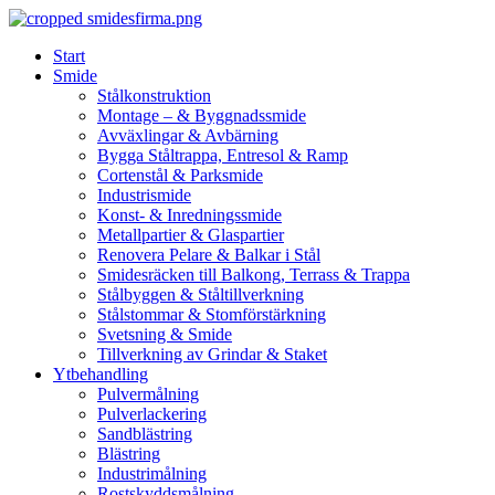
Skip
to
Start
content
Smide
Stålkonstruktion
Montage – & Byggnadssmide
Avväxlingar & Avbärning
Bygga Ståltrappa, Entresol & Ramp
Cortenstål & Parksmide
Industrismide
Konst- & Inredningssmide
Metallpartier & Glaspartier
Renovera Pelare & Balkar i Stål
Smidesräcken till Balkong, Terrass & Trappa
Stålbyggen & Ståltillverkning
Stålstommar & Stomförstärkning
Svetsning & Smide
Tillverkning av Grindar & Staket
Ytbehandling
Pulvermålning
Pulverlackering
Sandblästring
Blästring
Industrimålning
Rostskyddsmålning