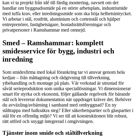
kan vi ta projekt från idé till färdig montering, oavsett om det
handlar om byggnadssmide på en större arbetsplats, industrismide
med tuffa krav, eller inredningssmide som ska höja helhetsintrycket.
Vi arbetar i stål, rostfritt, aluminium och cortenstål och hjälper
entreprenörer, fastighetsägare, bostadsrättsföreningar och
privatpersoner i Ramshammar med omnejd.
Smed – Ramshammar: komplett
smidesservice för bygg, industri och
inredning
Som smidesfirma med lokal förankring tar vi ansvar genom hela
kedjan – från måttagning och rådgivning till tillverkning,
ytbehandling och montage på plats. Vår verkstad är utrustad för
såväl serieproduktion som unika speciallösningar. Vi dimensionerar
smart för styrka och ekonomi, följer gällande regelverk för bärande
stål och levererar dokumentation när uppdraget kräver det. Behöver
du avväxling/avbärning i samband med ombyggnad? En ny
ståltrappa med halksäkra steg? Eller säkerhetspartier och glaspartier i
stål för en offentlig miljö? Vi ser till att konstruktionen blir robust,
rätt utförd och snyggt integrerad i omgivningen.
Tjänster inom smide och ståltillverkning