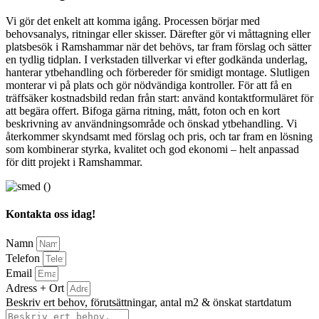
Vi gör det enkelt att komma igång. Processen börjar med
behovsanalys, ritningar eller skisser. Därefter gör vi måttagning eller
platsbesök i Ramshammar när det behövs, tar fram förslag och sätter
en tydlig tidplan. I verkstaden tillverkar vi efter godkända underlag,
hanterar ytbehandling och förbereder för smidigt montage. Slutligen
monterar vi på plats och gör nödvändiga kontroller. För att få en
träffsäker kostnadsbild redan från start: använd kontaktformuläret för
att begära offert. Bifoga gärna ritning, mått, foton och en kort
beskrivning av användningsområde och önskad ytbehandling. Vi
återkommer skyndsamt med förslag och pris, och tar fram en lösning
som kombinerar styrka, kvalitet och god ekonomi – helt anpassad
för ditt projekt i Ramshammar.
Kontakta oss idag!
Namn
Telefon
Email
Adress + Ort
Beskriv ert behov, förutsättningar, antal m2 & önskat startdatum