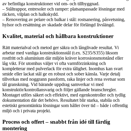
av befintliga konstruktioner vid om- och tillbyggnad.
– Ståltrappor, entresoler och ramper: platsanpassade lösningar med
räcken, vilplan och halkskydd.
– Renovering av pelare och balkar i stål: rostsanering, påsvetsning,
hylsor och ersättning av skadade delar för förlängd livslängd.
Kvalitet, material och hållbara konstruktioner
Rätt materialval och metod ger säkra och långlivade resultat. Vi
arbetar med vanliga konstruktionsstål (t.ex. S235/S355) liksom
rostfritt och aluminium där miljön kräver korrosionsmotstånd eller
låg vikt. För utomhus väljer vi ofta varmförzinkning och
kompletterar med pulverlack för extra tålighet. Inomhus kan svart
smide eller lackat stål ge en robust och sober känsla. Varje detalj
tillverkas med noggrann passform, raka linjer och rena svetsar som
tål granskning. Vid bärande uppdrag samverkar vi med
konstruktör/kontrollansvarig och följer gällande branschregler.
Montaget utförs säkert och effektivt, med egenkontroller och tydlig
dokumentation där det behövs. Resultatet blir starka, stabila och
estetiskt genomtänkta lösningar som håller över tid – både i offentlig
miljö och i privata projekt.
Process och offert – snabbt från idé till färdig
montering