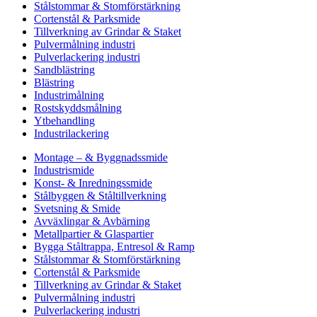
Stålstommar & Stomförstärkning
Cortenstål & Parksmide
Tillverkning av Grindar & Staket
Pulvermålning industri
Pulverlackering industri
Sandblästring
Blästring
Industrimålning
Rostskyddsmålning
Ytbehandling
Industrilackering
Montage – & Byggnadssmide
Industrismide
Konst- & Inredningssmide
Stålbyggen & Ståltillverkning
Svetsning & Smide
Avväxlingar & Avbärning
Metallpartier & Glaspartier
Bygga Ståltrappa, Entresol & Ramp
Stålstommar & Stomförstärkning
Cortenstål & Parksmide
Tillverkning av Grindar & Staket
Pulvermålning industri
Pulverlackering industri