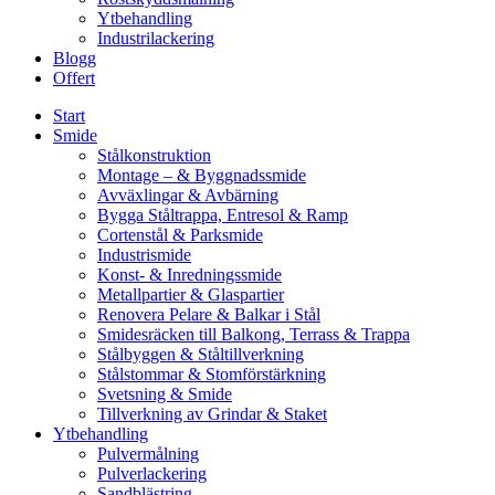
Ytbehandling
Industrilackering
Blogg
Offert
Start
Smide
Stålkonstruktion
Montage – & Byggnadssmide
Avväxlingar & Avbärning
Bygga Ståltrappa, Entresol & Ramp
Cortenstål & Parksmide
Industrismide
Konst- & Inredningssmide
Metallpartier & Glaspartier
Renovera Pelare & Balkar i Stål
Smidesräcken till Balkong, Terrass & Trappa
Stålbyggen & Ståltillverkning
Stålstommar & Stomförstärkning
Svetsning & Smide
Tillverkning av Grindar & Staket
Ytbehandling
Pulvermålning
Pulverlackering
Sandblästring