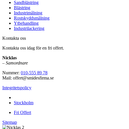
Sandblästring
Blästring
Industrimålning
Rostskyddsmålning
Ytbehandling
Industrilackering
Kontakta oss
Kontakta oss idag för en fri offert.
Nicklas
–
Samordnare
Nummer:
010-555 89 78
Mail: offert@smidesfirma.se
Integritetspolicy
Vi utför arbeten i hela
Stockholm
Fri Offert
Sitemap