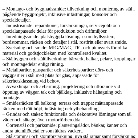
– Montage- och byggnadssmide: tillverkning och montering av stål i
pågående byggprojekt, inklusive infästningar, konsoler och
specialdetaljer.
– Industrismide: reparationer, förstärkningar, servicejobb och
specialanpassade delar för produktion och driftmiljöer.
– Inredningssmide: platsbyggda lösningar som hyllsystem,
bordstommar, räcken och detaljer i stål, rostfritt eller svart smide.
– Svetsning och smide: MIG/MAG, TIG och pinnsvets för olika
material och godstjocklekar, med kontrollerad kvalitet.
– Stålbyggen och ståltillverkning: bärverk, balkar, pelare, kopplingar
och montagedelar enligt ritning.
– Metallpartier, glaspartier och säkerhetspartier: dörr- och
väggpartier i stål med plats för glas, anpassade för
säkerhetsklassning vid behov.
– Avväxlingar och avbärning: projektering och utförande vid
öppning av väggar, tak och bjälklag, inklusive håltagning och
montage.
– Smidesräcken till balkong, terrass och trappa: måttanpassade
räcken med rätt höjd, infästning och ytbehandling.
– Grindar och staket: funktionella och dekorativa lösningar som tål
väder och slitage, även motorförberedda.
– Cortenstål och parksmide: planteringslådor, bänkar, kanter och
andra utemiljödetaljer som åldras vackert.
– Stålstommar och stomförstärkning: nya stålramar samt förstärkning