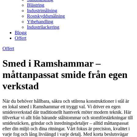
Blästring
Industrimålning
Rostskyddsmålning
Ytbehandling
Industrilackering
Blogg
Offert
Offert
Smed i Ramshammar –
måttanpassat smide från egen
verkstad
När du behöver hållbara, säkra och stilrena konstruktioner i stål är
en lokal smed i Ramshammar ett tryggt val. Vi driver en egen
smidesverkstad där traditionellt hantverk möter modern teknik. Här
tillverkar vi allt från bärande stålstommar och stomförstärkningar till
smidesräcken, grindar och inredningsdetaljer – alltid måttanpassat
efter din miljö och dina ritningar. Vårt fokus är precision, kvalitet i
varje fog och lång livslängd i varje detalj. Med korta beslutsvägar