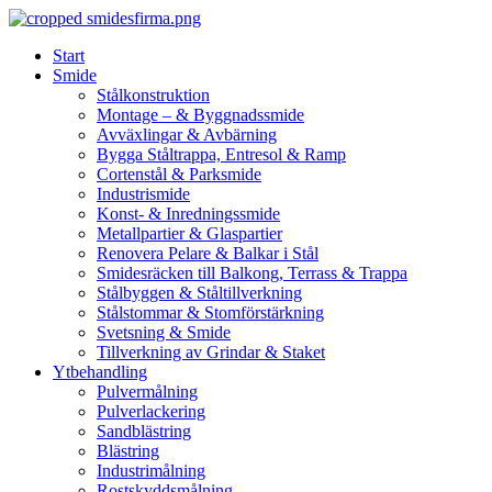
Skip
to
Start
content
Smide
Stålkonstruktion
Montage – & Byggnadssmide
Avväxlingar & Avbärning
Bygga Ståltrappa, Entresol & Ramp
Cortenstål & Parksmide
Industrismide
Konst- & Inredningssmide
Metallpartier & Glaspartier
Renovera Pelare & Balkar i Stål
Smidesräcken till Balkong, Terrass & Trappa
Stålbyggen & Ståltillverkning
Stålstommar & Stomförstärkning
Svetsning & Smide
Tillverkning av Grindar & Staket
Ytbehandling
Pulvermålning
Pulverlackering
Sandblästring
Blästring
Industrimålning
Rostskyddsmålning