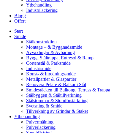
Ytbehandling
Industrilackering
Blogg
Offert
Start
Smide
Stålkonstruktion
Montage – & Byggnadssmide
Avväxlingar & Avbärning
Bygga Ståltrappa, Entresol & Ramp
Cortenstål & Parksmide
Industrismide
Konst- & Inredningssmide
Metallpartier & Glaspartier
Renovera Pelare & Balkar i Stål
Smidesräcken till Balkong, Terrass & Trappa
Stålbyggen & Ståltillverkning
Stålstommar & Stomförstärkning
Svetsning & Smide
Tillverkning av Grindar & Staket
Ytbehandling
Pulvermålning
Pulverlackering
Sandblästring