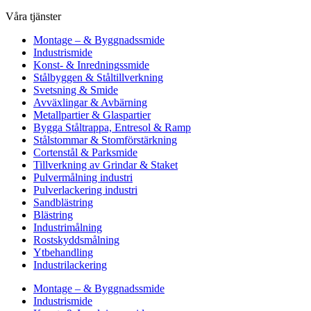
Våra tjänster
Montage – & Byggnadssmide
Industrismide
Konst- & Inredningssmide
Stålbyggen & Ståltillverkning
Svetsning & Smide
Avväxlingar & Avbärning
Metallpartier & Glaspartier
Bygga Ståltrappa, Entresol & Ramp
Stålstommar & Stomförstärkning
Cortenstål & Parksmide
Tillverkning av Grindar & Staket
Pulvermålning industri
Pulverlackering industri
Sandblästring
Blästring
Industrimålning
Rostskyddsmålning
Ytbehandling
Industrilackering
Montage – & Byggnadssmide
Industrismide