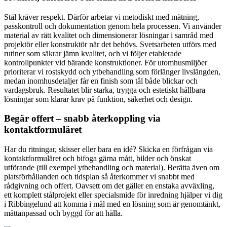
Stål kräver respekt. Därför arbetar vi metodiskt med mätning,
passkontroll och dokumentation genom hela processen. Vi använder
material av rätt kvalitet och dimensionerar lösningar i samråd med
projektör eller konstruktör när det behövs. Svetsarbeten utförs med
rutiner som säkrar jämn kvalitet, och vi följer etablerade
kontrollpunkter vid bärande konstruktioner. För utomhusmiljöer
prioriterar vi rostskydd och ytbehandling som förlänger livslängden,
medan inomhusdetaljer får en finish som tål både blickar och
vardagsbruk. Resultatet blir starka, trygga och estetiskt hållbara
lösningar som klarar krav på funktion, säkerhet och design.
Begär offert – snabb återkoppling via
kontaktformuläret
Har du ritningar, skisser eller bara en idé? Skicka en förfrågan via
kontaktformuläret och bifoga gärna mått, bilder och önskat
utförande (till exempel ytbehandling och material). Berätta även om
platsförhållanden och tidsplan så återkommer vi snabbt med
rådgivning och offert. Oavsett om det gäller en enstaka avväxling,
ett komplett stålprojekt eller specialsmide för inredning hjälper vi dig
i Ribbingelund att komma i mål med en lösning som är genomtänkt,
måttanpassad och byggd för att hålla.