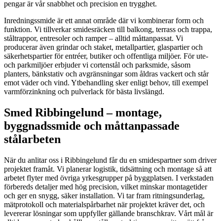
pengar är vår snabbhet och precision en trygghet.
Inredningssmide är ett annat område där vi kombinerar form och
funktion. Vi tillverkar smidesräcken till balkong, terrass och trappa,
ståltrappor, entresoler och ramper – alltid måttanpassat. Vi
producerar även grindar och staket, metallpartier, glaspartier och
säkerhetspartier för entréer, butiker och offentliga miljöer. För ute-
och parkmiljöer erbjuder vi cortenstål och parksmide, såsom
planters, bänkstativ och avgränsningar som åldras vackert och står
emot väder och vind. Ytbehandling sker enligt behov, till exempel
varmförzinkning och pulverlack för bästa livslängd.
Smed Ribbingelund – montage,
byggnadssmide och måttanpassade
stålarbeten
När du anlitar oss i Ribbingelund får du en smidespartner som driver
projektet framåt. Vi planerar logistik, tidsättning och montage så att
arbetet flyter med övriga yrkesgrupper på byggplatsen. I verkstaden
förbereds detaljer med hög precision, vilket minskar montagetider
och ger en snygg, säker installation. Vi tar fram ritningsunderlag,
mätprotokoll och materialspårbarhet när projektet kräver det, och
levererar lösningar som uppfyller gällande branschkrav. Vårt mål är