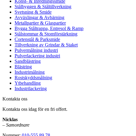
Konst- & Inredningssmide
Stålbyggen & Ståltillverkning
Svetsning & Smide
Avväxlingar & Avbärning
Metallpartier & Glaspartier
Bygga Ståltrappa, Entresol & Ramp
Stålstommar & Stomförstärkning
Cortenstål & Parksmide
Tillverkning av Grindar & Staket
Pulvermålning industri
Pulverlackering industri
Sandblästring
Blästring
Industrimålning
Rostskyddsmålning
Ytbehandling
Industrilackering
Kontakta oss
Kontakta oss idag för en fri offert.
Nicklas
–
Samordnare
Nummer:
010-555 89 78