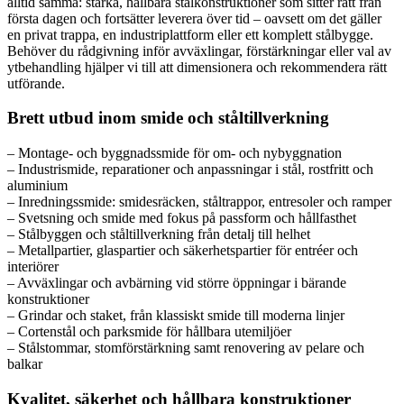
alltid samma: starka, hållbara stålkonstruktioner som sitter rätt från
första dagen och fortsätter leverera över tid – oavsett om det gäller
en privat trappa, en industriplattform eller ett komplett stålbygge.
Behöver du rådgivning inför avväxlingar, förstärkningar eller val av
ytbehandling hjälper vi till att dimensionera och rekommendera rätt
utförande.
Brett utbud inom smide och ståltillverkning
– Montage- och byggnadssmide för om- och nybyggnation
– Industrismide, reparationer och anpassningar i stål, rostfritt och
aluminium
– Inredningssmide: smidesräcken, ståltrappor, entresoler och ramper
– Svetsning och smide med fokus på passform och hållfasthet
– Stålbyggen och ståltillverkning från detalj till helhet
– Metallpartier, glaspartier och säkerhetspartier för entréer och
interiörer
– Avväxlingar och avbärning vid större öppningar i bärande
konstruktioner
– Grindar och staket, från klassiskt smide till moderna linjer
– Cortenstål och parksmide för hållbara utemiljöer
– Stålstommar, stomförstärkning samt renovering av pelare och
balkar
Kvalitet, säkerhet och hållbara konstruktioner