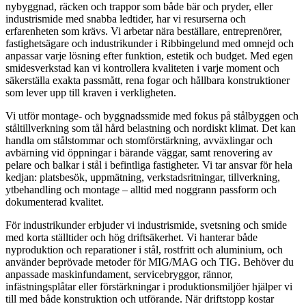
nybyggnad, räcken och trappor som både bär och pryder, eller
industrismide med snabba ledtider, har vi resurserna och
erfarenheten som krävs. Vi arbetar nära beställare, entreprenörer,
fastighetsägare och industrikunder i Ribbingelund med omnejd och
anpassar varje lösning efter funktion, estetik och budget. Med egen
smidesverkstad kan vi kontrollera kvaliteten i varje moment och
säkerställa exakta passmått, rena fogar och hållbara konstruktioner
som lever upp till kraven i verkligheten.
Vi utför montage- och byggnadssmide med fokus på stålbyggen och
ståltillverkning som tål hård belastning och nordiskt klimat. Det kan
handla om stålstommar och stomförstärkning, avväxlingar och
avbärning vid öppningar i bärande väggar, samt renovering av
pelare och balkar i stål i befintliga fastigheter. Vi tar ansvar för hela
kedjan: platsbesök, uppmätning, verkstadsritningar, tillverkning,
ytbehandling och montage – alltid med noggrann passform och
dokumenterad kvalitet.
För industrikunder erbjuder vi industrismide, svetsning och smide
med korta ställtider och hög driftsäkerhet. Vi hanterar både
nyproduktion och reparationer i stål, rostfritt och aluminium, och
använder beprövade metoder för MIG/MAG och TIG. Behöver du
anpassade maskinfundament, servicebryggor, rännor,
infästningsplåtar eller förstärkningar i produktionsmiljöer hjälper vi
till med både konstruktion och utförande. När driftstopp kostar