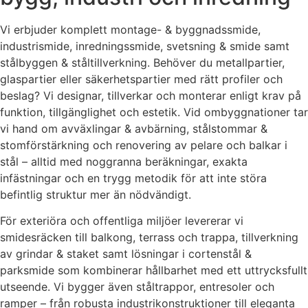
Vi erbjuder komplett montage- & byggnadssmide,
industrismide, inredningssmide, svetsning & smide samt
stålbyggen & ståltillverkning. Behöver du metallpartier,
glaspartier eller säkerhetspartier med rätt profiler och
beslag? Vi designar, tillverkar och monterar enligt krav på
funktion, tillgänglighet och estetik. Vid ombyggnationer tar
vi hand om avväxlingar & avbärning, stålstommar &
stomförstärkning och renovering av pelare och balkar i
stål – alltid med noggranna beräkningar, exakta
infästningar och en trygg metodik för att inte störa
befintlig struktur mer än nödvändigt.
För exteriöra och offentliga miljöer levererar vi
smidesräcken till balkong, terrass och trappa, tillverkning
av grindar & staket samt lösningar i cortenstål &
parksmide som kombinerar hållbarhet med ett uttrycksfullt
utseende. Vi bygger även ståltrappor, entresoler och
ramper – från robusta industrikonstruktioner till eleganta