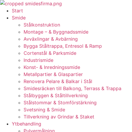
Skip
to
Start
content
Smide
Stålkonstruktion
Montage – & Byggnadssmide
Avväxlingar & Avbärning
Bygga Ståltrappa, Entresol & Ramp
Cortenstål & Parksmide
Industrismide
Konst- & Inredningssmide
Metallpartier & Glaspartier
Renovera Pelare & Balkar i Stål
Smidesräcken till Balkong, Terrass & Trappa
Stålbyggen & Ståltillverkning
Stålstommar & Stomförstärkning
Svetsning & Smide
Tillverkning av Grindar & Staket
Ytbehandling
Pulvermålning