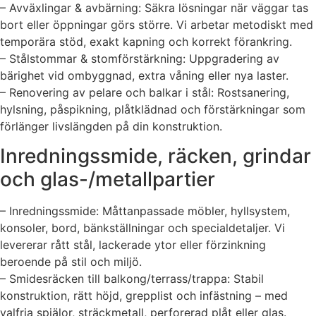
– Avväxlingar & avbärning: Säkra lösningar när väggar tas
bort eller öppningar görs större. Vi arbetar metodiskt med
temporära stöd, exakt kapning och korrekt förankring.
– Stålstommar & stomförstärkning: Uppgradering av
bärighet vid ombyggnad, extra våning eller nya laster.
– Renovering av pelare och balkar i stål: Rostsanering,
hylsning, påspikning, plåtklädnad och förstärkningar som
förlänger livslängden på din konstruktion.
Inredningssmide, räcken, grindar
och glas-/metallpartier
– Inredningssmide: Måttanpassade möbler, hyllsystem,
konsoler, bord, bänkställningar och specialdetaljer. Vi
levererar rått stål, lackerade ytor eller förzinkning
beroende på stil och miljö.
– Smidesräcken till balkong/terrass/trappa: Stabil
konstruktion, rätt höjd, grepplist och infästning – med
valfria spjälor, sträckmetall, perforerad plåt eller glas.