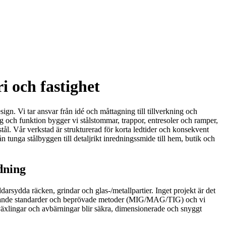
i och fastighet
gn. Vi tar ansvar från idé och måttagning till tillverkning och
 och funktion bygger vi stålstommar, trappor, entresoler och ramper,
stål. Vår verkstad är strukturerad för korta ledtider och konsekvent
ån tunga stålbyggen till detaljrikt inredningssmide till hem, butik och
dning
darsydda räcken, grindar och glas-/metallpartier. Inget projekt är det
gt gällande standarder och beprövade metoder (MIG/MAG/TIG) och vi
vväxlingar och avbärningar blir säkra, dimensionerade och snyggt