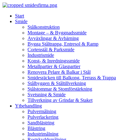
Skip
to
Start
content
Smide
Stålkonstruktion
Montage – & Byggnadssmide
Avväxlingar & Avbärning
Bygga Ståltrappa, Entresol & Ramp
Cortenstål & Parksmide
Industrismide
Konst- & Inredningssmide
Metallpartier & Glaspartier
Renovera Pelare & Balkar i Stål
Smidesräcken till Balkong, Terrass & Trappa
Stålbyggen & Ståltillverkning
Stålstommar & Stomförstärkning
Svetsning & Smide
Tillverkning av Grindar & Staket
Ytbehandling
Pulvermålning
Pulverlackering
Sandblästring
Blästring
Industrimålning
Rostskyddsmålning