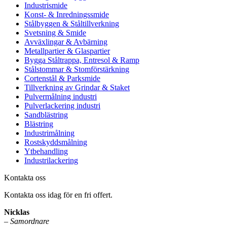
Industrismide
Konst- & Inredningssmide
Stålbyggen & Ståltillverkning
Svetsning & Smide
Avväxlingar & Avbärning
Metallpartier & Glaspartier
Bygga Ståltrappa, Entresol & Ramp
Stålstommar & Stomförstärkning
Cortenstål & Parksmide
Tillverkning av Grindar & Staket
Pulvermålning industri
Pulverlackering industri
Sandblästring
Blästring
Industrimålning
Rostskyddsmålning
Ytbehandling
Industrilackering
Kontakta oss
Kontakta oss idag för en fri offert.
Nicklas
–
Samordnare