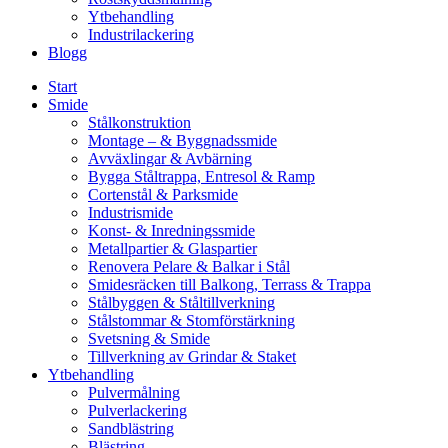
Ytbehandling
Industrilackering
Blogg
Start
Smide
Stålkonstruktion
Montage – & Byggnadssmide
Avväxlingar & Avbärning
Bygga Ståltrappa, Entresol & Ramp
Cortenstål & Parksmide
Industrismide
Konst- & Inredningssmide
Metallpartier & Glaspartier
Renovera Pelare & Balkar i Stål
Smidesräcken till Balkong, Terrass & Trappa
Stålbyggen & Ståltillverkning
Stålstommar & Stomförstärkning
Svetsning & Smide
Tillverkning av Grindar & Staket
Ytbehandling
Pulvermålning
Pulverlackering
Sandblästring
Blästring