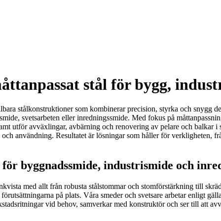
ttanpassat stål för bygg, industr
bara stålkonstruktioner som kombinerar precision, styrka och snygg desi
mide, svetsarbeten eller inredningssmide. Med fokus på måttanpassning
 samt utför avväxlingar, avbärning och renovering av pelare och balkar i 
jö och användning. Resultatet är lösningar som håller för verkligheten, fr
 för byggnadssmide, industrismide och inre
enkvista med allt från robusta stålstommar och stomförstärkning till skräd
fter förutsättningarna på plats. Våra smeder och svetsare arbetar enli
kstadsritningar vid behov, samverkar med konstruktör och ser till att a