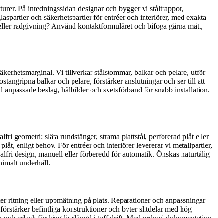
turer. På inredningssidan designar och bygger vi ståltrappor,
glaspartier och säkerhetspartier för entréer och interiörer, med exakta
 eller rådgivning? Använd kontaktformuläret och bifoga gärna mått,
kerhetsmarginal. Vi tillverkar stålstommar, balkar och pelare, utför
angripna balkar och pelare, förstärker anslutningar och ser till att
ed anpassade beslag, hålbilder och svetsförband för snabb installation.
ri geometri: släta rundstänger, strama plattstål, perforerad plåt eller
låt, enligt behov. För entréer och interiörer levererar vi metallpartier,
alfri design, manuell eller förberedd för automatik. Önskas naturtålig
nimalt underhåll.
efter ritning eller uppmätning på plats. Reparationer och anpassningar
förstärker befintliga konstruktioner och byter slitdelar med hög
pulverlack för lång livslängd i tuff drift. Med ordnad dokumentation,