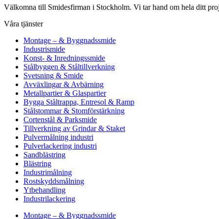
Välkomna till Smidesfirman i Stockholm. Vi tar hand om hela ditt projekt 
Våra tjänster
Montage – & Byggnadssmide
Industrismide
Konst- & Inredningssmide
Stålbyggen & Ståltillverkning
Svetsning & Smide
Avväxlingar & Avbärning
Metallpartier & Glaspartier
Bygga Ståltrappa, Entresol & Ramp
Stålstommar & Stomförstärkning
Cortenstål & Parksmide
Tillverkning av Grindar & Staket
Pulvermålning industri
Pulverlackering industri
Sandblästring
Blästring
Industrimålning
Rostskyddsmålning
Ytbehandling
Industrilackering
Montage – & Byggnadssmide