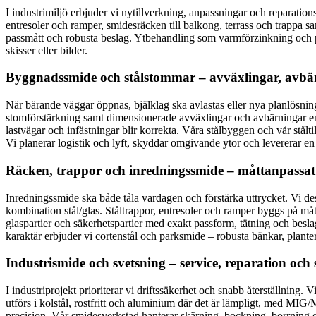
I industrimiljö erbjuder vi nytillverkning, anpassningar och reparatio
entresoler och ramper, smidesräcken till balkong, terrass och trappa samt
passmått och robusta beslag. Ytbehandling som varmförzinkning och pul
skisser eller bilder.
Byggnadssmide och stålstommar – avväxlingar, avbär
När bärande väggar öppnas, bjälklag ska avlastas eller nya planlösning
stomförstärkning samt dimensionerade avväxlingar och avbärningar enlig
lastvägar och infästningar blir korrekta. Våra stålbyggen och vår stålti
Vi planerar logistik och lyft, skyddar omgivande ytor och levererar en r
Räcken, trappor och inredningssmide – måttanpassat 
Inredningssmide ska både tåla vardagen och förstärka uttrycket. Vi desig
kombination stål/glas. Ståltrappor, entresoler och ramper byggs på mått m
glaspartier och säkerhetspartier med exakt passform, tätning och besla
karaktär erbjuder vi cortenstål och parksmide – robusta bänkar, plante
Industrismide och svetsning – service, reparation och 
I industriprojekt prioriterar vi driftssäkerhet och snabb återställning.
utförs i kolstål, rostfritt och aluminium där det är lämpligt, med MIG
precision. Vår smidesverkstad hanterar skärning, bockning, borrning 