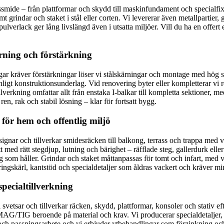
nssmide – från plattformar och skydd till maskinfundament och specialfix
 grindar och staket i stål eller corten. Vi levererar även metallpartier, 
verlack ger lång livslängd även i utsatta miljöer. Vill du ha en offert
ning och förstärkning
ar kräver förstärkningar löser vi stålskärningar och montage med hög sä
t konstruktionsunderlag. Vid renovering byter eller kompletterar vi rost
llverkning omfattar allt från enstaka I-balkar till kompletta sektioner, m
en, rak och stabil lösning – klar för fortsatt bygg.
för hem och offentlig miljö
nar och tillverkar smidesräcken till balkong, terrass och trappa med valf
ed rätt stegdjup, lutning och bärighet – räfflade steg, gallerdurk eller p
g som håller. Grindar och staket måttanpassas för tomt och infart, med v
ringskärl, kantstöd och specialdetaljer som åldras vackert och kräver mi
specialtillverkning
 Vi svetsar och tillverkar räcken, skydd, plattformar, konsoler och stativ 
/MAG/TIG beroende på material och krav. Vi producerar specialdetaljer, 
och passningsarbete och vi erbjuder ytbehandlingar som förzinkning och 