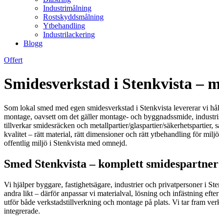
Industrimålning
Rostskyddsmålning
Ytbehandling
Industrilackering
Blogg
Offert
Smidesverkstad i Stenkvista – må
Som lokal smed med egen smidesverkstad i Stenkvista levererar vi håll
montage, oavsett om det gäller montage- och byggnadssmide, industris
tillverkar smidesräcken och metallpartier/glaspartier/säkerhetspartier,
kvalitet – rätt material, rätt dimensioner och rätt ytbehandling för mil
offentlig miljö i Stenkvista med omnejd.
Smed Stenkvista – komplett smidespartner
Vi hjälper byggare, fastighetsägare, industrier och privatpersoner i St
andra likt – därför anpassar vi materialval, lösning och infästning e
utför både verkstadstillverkning och montage på plats. Vi tar fram ver
integrerade.