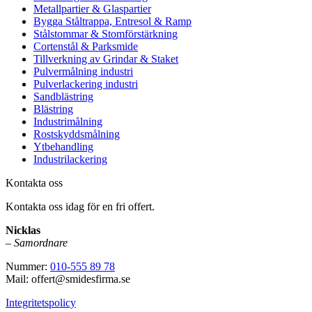
Metallpartier & Glaspartier
Bygga Ståltrappa, Entresol & Ramp
Stålstommar & Stomförstärkning
Cortenstål & Parksmide
Tillverkning av Grindar & Staket
Pulvermålning industri
Pulverlackering industri
Sandblästring
Blästring
Industrimålning
Rostskyddsmålning
Ytbehandling
Industrilackering
Kontakta oss
Kontakta oss idag för en fri offert.
Nicklas
–
Samordnare
Nummer:
010-555 89 78
Mail: offert@smidesfirma.se
Integritetspolicy