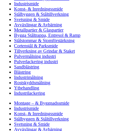
Industrismide
Konst- & Inredningssmide
Stålbyggen & Ståltillverkning
Svetsning & Smide
Avväxlingar & Avbärning
Metallpartier & Glaspartier
Bygga Ståltrappa, Entresol & Ramp
Stålstommar & Stomförstärkning
Cortenstål & Parksmide
Tillverkning av Grindar & Staket
Pulvermålning industri
Pulverlackering industri
Sandblästring
Blästring
Industrimålning
Rostskyddsmålning
Ytbehandling
Industrilackering
Montage – & Byggnadssmide
Industrismide
Konst- & Inredningssmide
Stålbyggen & Ståltillverkning
Svetsning & Smide
Avväxlingar & Avbärning