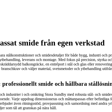
ssat smide från egen verkstad
a stålkonstruktioner och smidesdetaljer för både bygg, industri och pri
 ytbehandling, leverans och montage. Med fokus på precision, styrka och 
skräddarsydd balkongräcke, en entréport i stål och glas eller renovering
e branschkrav och väljer material, svetsmetoder och ytbehandling utifrå
rofessionellt smide och hållbara stållösni
re och industrier i och omkring Stora Sundby med robusta stål- och smid
ende. Varje uppdrag dimensioneras och måttanpassas efter befintliga f
erbjuder även ritningsstöd, provpassning och samordning med andra yrkesgr
er som tål att granskas på nära håll.