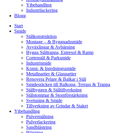
Ytbehandling
Industrilackering
Blogg
Start
Smide
Stålkonstruktion
Montage – & Byggnadssmide
Avväxlingar & Avbärning
Bygga Ståltrappa, Entresol & Ramp
Cortenstål & Parksmide
Industrismide
Konst- & Inredningssmide
Metallpartier & Glaspartier
Renovera Pelare & Balkar i Stål
Smidesräcken till Balkong, Terrass & Trappa
Stålbyggen & Ståltillverkning
Stålstommar & Stomförstärkning
Svetsning & Smide
Tillverkning av Grindar & Staket
Ytbehandling
Pulvermålning
Pulverlackering
Sandblästring
Blästring