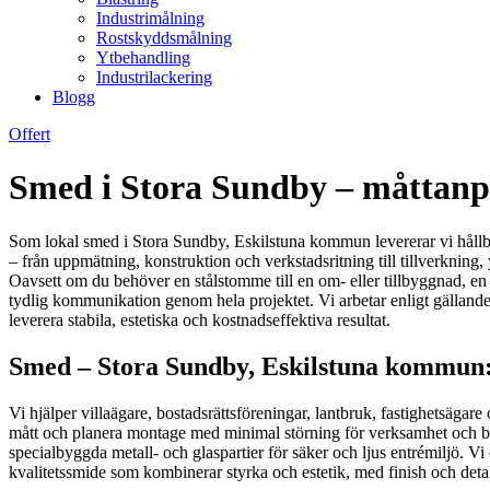
Industrimålning
Rostskyddsmålning
Ytbehandling
Industrilackering
Blogg
Offert
Smed i Stora Sundby – måttanpa
Som lokal smed i Stora Sundby, Eskilstuna kommun levererar vi hållbar
– från uppmätning, konstruktion och verkstadsritning till tillverkning,
Oavsett om du behöver en stålstomme till en om- eller tillbyggnad, en 
tydlig kommunikation genom hela projektet. Vi arbetar enligt gälland
leverera stabila, estetiska och kostnadseffektiva resultat.
Smed – Stora Sundby, Eskilstuna kommun: p
Vi hjälper villaägare, bostadsrättsföreningar, lantbruk, fastighetsäga
mått och planera montage med minimal störning för verksamhet och bo
specialbyggda metall- och glaspartier för säker och ljus entrémiljö. Vi 
kvalitetssmide som kombinerar styrka och estetik, med finish och detalj