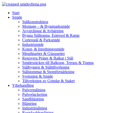
Skip
to
Start
content
Smide
Stålkonstruktion
Montage – & Byggnadssmide
Avväxlingar & Avbärning
Bygga Ståltrappa, Entresol & Ramp
Cortenstål & Parksmide
Industrismide
Konst- & Inredningssmide
Metallpartier & Glaspartier
Renovera Pelare & Balkar i Stål
Smidesräcken till Balkong, Terrass & Trappa
Stålbyggen & Ståltillverkning
Stålstommar & Stomförstärkning
Svetsning & Smide
Tillverkning av Grindar & Staket
Ytbehandling
Pulvermålning
Pulverlackering
Sandblästring
Blästring
Industrimålning
Rostskyddsmålning