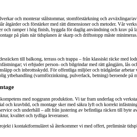
llverkar och monterar stålstommar, stomförstärkning och avväxlingar/
eslår åtgärder och förstärker med rätt dimensioner och metoder. Vår verk
oler och ramper i hög finish, byggda för daglig användning och krav på l
montage på plats när tidsplanen är skarp och driftsstopp måste minimeras.
sräcken till balkong, terrass och trappa – från klassiskt räcke med lodrä
nfästningar; vi erbjuder person- och bilgrindar med rätt gångjärn, lås oc
sinsläpp och inbrottsskydd. För offentliga miljöer och trädgårdar arbetar 
g ytbehandling (varmförzinkning, pulverlack, betning) beroende på miljö 
ontage
skompetens med noggrann produktion. Vi tar fram underlag och verkstad
l och kravbild, och montage sker med säkra lyft och korrekt infästning mo
ice och underhåll – allt från justering av befintliga räcken till byte av
ktur, kvalitet och tydliga leveranser.
projekt i kontaktformuläret så återkommer vi med offert, preliminär tidsp