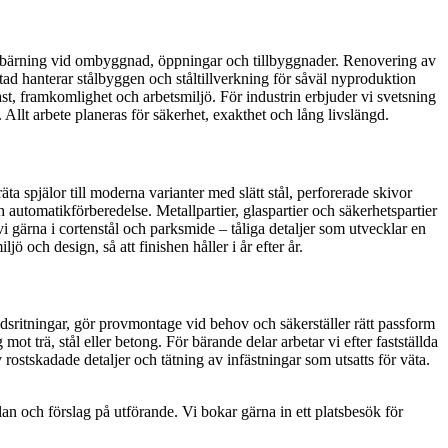
avbärning vid ombyggnad, öppningar och tillbyggnader. Renovering av
stad hanterar stålbyggen och ståltillverkning för såväl nyproduktion
ast, framkomlighet och arbetsmiljö. För industrin erbjuder vi svetsning
 Allt arbete planeras för säkerhet, exakthet och lång livslängd.
ta spjälor till moderna varianter med slätt stål, perforerade skivor
h automatikförberedelse. Metallpartier, glaspartier och säkerhetspartier
vi gärna i cortenstål och parksmide – tåliga detaljer som utvecklar en
och design, så att finishen håller i år efter år.
sritningar, gör provmontage vid behov och säkerställer rätt passform
t trä, stål eller betong. För bärande delar arbetar vi efter fastställda
 rostskadade detaljer och tätning av infästningar som utsatts för väta.
lan och förslag på utförande. Vi bokar gärna in ett platsbesök för