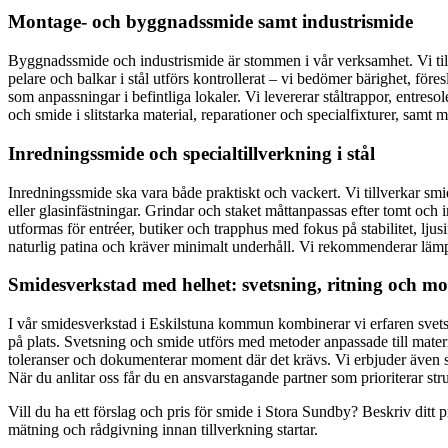
Montage- och byggnadssmide samt industrismide
Byggnadssmide och industrismide är stommen i vår verksamhet. Vi ti
pelare och balkar i stål utförs kontrollerat – vi bedömer bärighet, för
som anpassningar i befintliga lokaler. Vi levererar ståltrappor, entres
och smide i slitstarka material, reparationer och specialfixturer, samt 
Inredningssmide och specialtillverkning i stål
Inredningssmide ska vara både praktiskt och vackert. Vi tillverkar smide
eller glasinfästningar. Grindar och staket måttanpassas efter tomt och i
utformas för entréer, butiker och trapphus med fokus på stabilitet, lju
naturlig patina och kräver minimalt underhåll. Vi rekommenderar lämpli
Smidesverkstad med helhet: svetsning, ritning och m
I vår smidesverkstad i Eskilstuna kommun kombinerar vi erfaren svet
på plats. Svetsning och smide utförs med metoder anpassade till materia
toleranser och dokumenterar moment där det krävs. Vi erbjuder även serv
När du anlitar oss får du en ansvarstagande partner som prioriterar stru
Vill du ha ett förslag och pris för smide i Stora Sundby? Beskriv ditt 
mätning och rådgivning innan tillverkning startar.