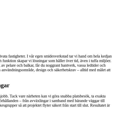
vata fastigheter. I vår egen smidesverkstad tar vi hand om hela kedjan
funktion skapar vi lösningar som håller över tid, även i tuffa miljöer.
 av pelare och balkar, får du noggrant hantverk, vassa ledtider och
n användningsområde, design och säkerhetskrav – alltid med målet att
ngar
esjobb. Tack vare närheten kan vi göra snabba platsbesök, ta exakta
örhållanden – från avväxlingar i samband med bärande väggar till
upper så att projektet flyter säkert från start till slut. Resultatet är