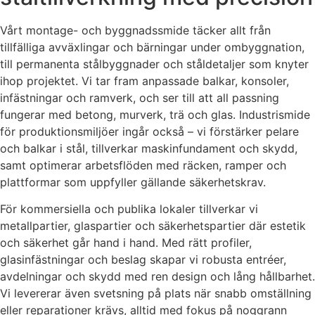
Vårt montage- och byggnadssmide täcker allt från
tillfälliga avväxlingar och bärningar under ombyggnation,
till permanenta stålbyggnader och ståldetaljer som knyter
ihop projektet. Vi tar fram anpassade balkar, konsoler,
infästningar och ramverk, och ser till att all passning
fungerar med betong, murverk, trä och glas. Industrismide
för produktionsmiljöer ingår också – vi förstärker pelare
och balkar i stål, tillverkar maskinfundament och skydd,
samt optimerar arbetsflöden med räcken, ramper och
plattformar som uppfyller gällande säkerhetskrav.
För kommersiella och publika lokaler tillverkar vi
metallpartier, glaspartier och säkerhetspartier där estetik
och säkerhet går hand i hand. Med rätt profiler,
glasinfästningar och beslag skapar vi robusta entréer,
avdelningar och skydd med ren design och lång hållbarhet.
Vi levererar även svetsning på plats när snabb omställning
eller reparationer krävs, alltid med fokus på noggrann