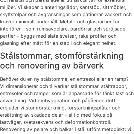
miljöer. Vi skapar planteringslådor, kantstöd, sittmöbler,
skyltstolpar och avgränsningar som patinerar vackert och
kräver minimalt underhåll. Metall- och glaspartier för
interiörer – som rumsavdelare, pardörrar och spröjsade
partier – byggs med släta svetsar, raka profiler och
glasning efter mått för en stabil och elegant helhet.
Stålstommar, stomförstärkning
och renovering av bärverk
Behöver du en ny stålstomme, en entresol eller en ramp?
Vi dimensionerar och tillverkar stålstommar, ståltrappor,
entresoler och ramper som är anpassade för tänkt last och
användning. Vid ombyggnation och pågående drift
erbjuder vi stomförstärkning, förstärkningsplåtar och
ersättning av skadade delar – alltid med fokus på
lastvägar, svetssekvens och deformationkontroll.
Renovering av pelare och balkar i stål utförs metodiskt: vi