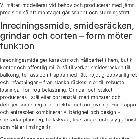
Vi mäter, modellerar vid behov och producerar med jämn
precision så att montaget går snabbt och störningsfritt.
Inredningssmide, smidesräcken,
grindar och corten – form möter
funktion
Inredningssmide ger karaktär och hållbarhet i hem, butik,
kontor och offentlig miljö. Vi tillverkar smidesräcken till
balkong, terrass och trappa med rätt höjd, greppvänlighet
och infästningar – från slanka räckeslinjer till robusta
lösningar för hög belastning. Grindar och staket
produceras i stål eller cortenstål, med mönster och
detaljer som speglar arkitektur och omgivning. För trappor
och entresoler kombinerar vi bärighet och design –
slitstarka plansteg, halkskydd, ledstänger och snygg finish
som håller i många år.
Cortenstål och parksmide är utmärkta val för exteriöra