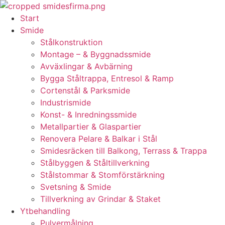
Skip
to
Start
content
Smide
Stålkonstruktion
Montage – & Byggnadssmide
Avväxlingar & Avbärning
Bygga Ståltrappa, Entresol & Ramp
Cortenstål & Parksmide
Industrismide
Konst- & Inredningssmide
Metallpartier & Glaspartier
Renovera Pelare & Balkar i Stål
Smidesräcken till Balkong, Terrass & Trappa
Stålbyggen & Ståltillverkning
Stålstommar & Stomförstärkning
Svetsning & Smide
Tillverkning av Grindar & Staket
Ytbehandling
Pulvermålning