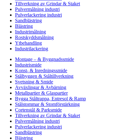
Tillverkning av Grindar & Staket
Pulvermålning industri
Pulverlackering industri
Sandblästring
Blästring
Industrimålning
Rostskyddsmålning
Ytbehandling
Industrilackering
Montage – & Byggnadssmide
Industrismide
Konst- & Inredningssmide
Stålbyggen & Ståltillverkning
Svetsning & Smide
Avväxlingar & Avbärning
Metallpartier & Glaspartier
Bygga Ståltrappa, Entresol & Ramp
Stålstommar & Stomförstärkning
Cortenstål & Parksmide
Tillverkning av Grindar & Staket
Pulvermålning industri
Pulverlackering industri
Sandblästring
Blästring