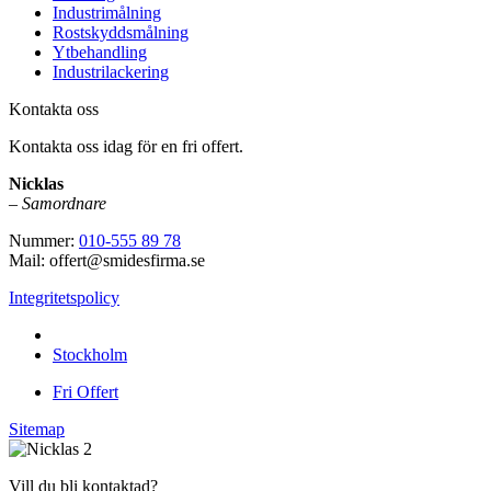
Industrimålning
Rostskyddsmålning
Ytbehandling
Industrilackering
Kontakta oss
Kontakta oss idag för en fri offert.
Nicklas
–
Samordnare
Nummer:
010-555 89 78
Mail: offert@smidesfirma.se
Integritetspolicy
Vi utför arbeten i hela
Stockholm
Fri Offert
Sitemap
Vill du bli kontaktad?