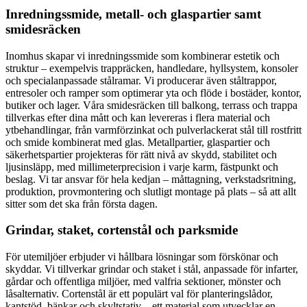
Inredningssmide, metall- och glaspartier samt
smidesräcken
Inomhus skapar vi inredningssmide som kombinerar estetik och
struktur – exempelvis trappräcken, handledare, hyllsystem, konsoler
och specialanpassade stålramar. Vi producerar även ståltrappor,
entresoler och ramper som optimerar yta och flöde i bostäder, kontor,
butiker och lager. Våra smidesräcken till balkong, terrass och trappa
tillverkas efter dina mått och kan levereras i flera material och
ytbehandlingar, från varmförzinkat och pulverlackerat stål till rostfritt
och smide kombinerat med glas. Metallpartier, glaspartier och
säkerhetspartier projekteras för rätt nivå av skydd, stabilitet och
ljusinsläpp, med millimeterprecision i varje karm, fästpunkt och
beslag. Vi tar ansvar för hela kedjan – måttagning, verkstadsritning,
produktion, provmontering och slutligt montage på plats – så att allt
sitter som det ska från första dagen.
Grindar, staket, cortenstål och parksmide
För utemiljöer erbjuder vi hållbara lösningar som förskönar och
skyddar. Vi tillverkar grindar och staket i stål, anpassade för infarter,
gårdar och offentliga miljöer, med valfria sektioner, mönster och
låsalternativ. Cortenstål är ett populärt val för planteringslådor,
kantstöd, bänkar och skyltstativ – ett material som utvecklar en