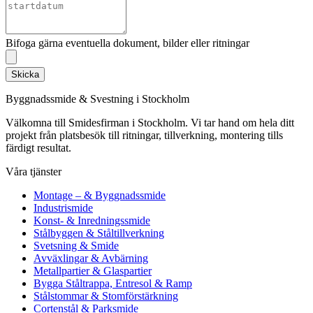
Bifoga gärna eventuella dokument, bilder eller ritningar
Skicka
Byggnadssmide & Svestning i Stockholm
Välkomna till Smidesfirman i Stockholm. Vi tar hand om hela ditt
projekt från platsbesök till ritningar, tillverkning, montering tills
färdigt resultat.
Våra tjänster
Montage – & Byggnadssmide
Industrismide
Konst- & Inredningssmide
Stålbyggen & Ståltillverkning
Svetsning & Smide
Avväxlingar & Avbärning
Metallpartier & Glaspartier
Bygga Ståltrappa, Entresol & Ramp
Stålstommar & Stomförstärkning
Cortenstål & Parksmide