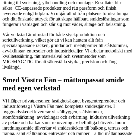
ritning till svetsning, ytbehandling och montage. Resultatet blir
säkra, CE-anpassade produkter med rätt passform och finish,
levererade enligt tidplan. Vi utgår alltid från platsens förutsättningar
och ditt önskade uttryck för att skapa hållbara smideslösningar som
fungerar i vardagen och står sig mot väder, slitage och belastning.
Vår verkstad är utrustad för både styckproduktion och
serietillverkning, vilket gör att vi kan hantera allt från
specialanpassade räcken, grindar och metallpartier till stålstommar,
avväxlingar, entresoler och industridetaljer. Vi arbetar metodiskt med
kvalitetssäkring, rätt materialval och svetsmetoder som
MIG/MAG/TIG för att säkerställa styrka, precision och lång
livslängd.
Smed Västra Fän – måttanpassat smide
med egen verkstad
Vi hjälper privatpersoner, fastighetsägare, byggentreprenörer och
industriföretag i Västra Fän med kompletta smidestjänster. I
byggnadsskedet levererar vi stålbyggen, stålstommar,
stomförstärkning, avväxlingar och avbärning, inklusive tillverkning
av pelare och balkar samt renovering av befintliga bärverk. Inom
inredningssmide tillverkar vi smidesräcken till balkong, terrass och
trappa, samt ståltrappor, entresoler och ramper – alltid måttanpassade