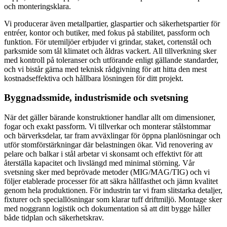
och monteringsklara.
Vi producerar även metallpartier, glaspartier och säkerhetspartier för
entréer, kontor och butiker, med fokus på stabilitet, passform och
funktion. För utemiljöer erbjuder vi grindar, staket, cortenstål och
parksmide som tål klimatet och åldras vackert. All tillverkning sker
med kontroll på toleranser och utförande enligt gällande standarder,
och vi bistår gärna med teknisk rådgivning för att hitta den mest
kostnadseffektiva och hållbara lösningen för ditt projekt.
Byggnadssmide, industrismide och svetsning
När det gäller bärande konstruktioner handlar allt om dimensioner,
fogar och exakt passform. Vi tillverkar och monterar stålstommar
och bärverksdelar, tar fram avväxlingar för öppna planlösningar och
utför stomförstärkningar där belastningen ökar. Vid renovering av
pelare och balkar i stål arbetar vi skonsamt och effektivt för att
återställa kapacitet och livslängd med minimal störning. Vår
svetsning sker med beprövade metoder (MIG/MAG/TIG) och vi
följer etablerade processer för att säkra hållfasthet och jämn kvalitet
genom hela produktionen. För industrin tar vi fram slitstarka detaljer,
fixturer och speciallösningar som klarar tuff driftmiljö. Montage sker
med noggrann logistik och dokumentation så att ditt bygge håller
både tidplan och säkerhetskrav.