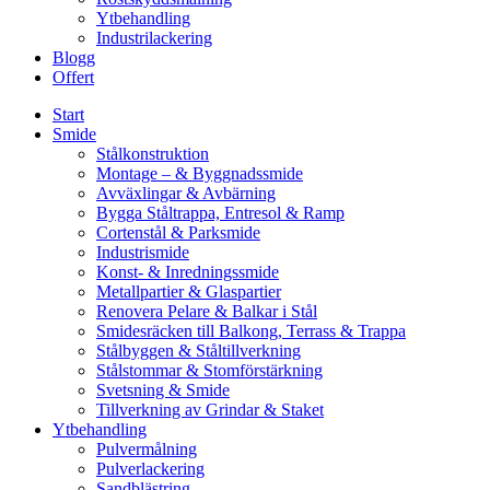
Ytbehandling
Industrilackering
Blogg
Offert
Start
Smide
Stålkonstruktion
Montage – & Byggnadssmide
Avväxlingar & Avbärning
Bygga Ståltrappa, Entresol & Ramp
Cortenstål & Parksmide
Industrismide
Konst- & Inredningssmide
Metallpartier & Glaspartier
Renovera Pelare & Balkar i Stål
Smidesräcken till Balkong, Terrass & Trappa
Stålbyggen & Ståltillverkning
Stålstommar & Stomförstärkning
Svetsning & Smide
Tillverkning av Grindar & Staket
Ytbehandling
Pulvermålning
Pulverlackering
Sandblästring