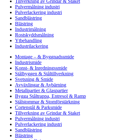
Tillverkning av Grindar & Staket
Pulvermålning industri
Pulverlackering industri
Sandblästring
Blästring
Industrimålning
Rostskyddsmålning
Ytbehandling
Industrilackering
Montage – & Byggnadssmide
Industrismide
Konst- & Inredningssmide
Stålbyggen & Ståltillverkning
Svetsning & Smide
Avväxlingar & Avbärning
Metallpartier & Glaspartier
Bygga Ståltrappa, Entresol & Ramp
Stålstommar & Stomförstärkning
Cortenstål & Parksmide
Tillverkning av Grindar & Staket
Pulvermålning industri
Pulverlackering industri
Sandblästring
Blästring