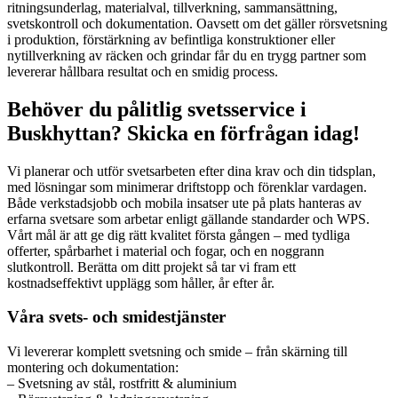
ritningsunderlag, materialval, tillverkning, sammansättning,
svetskontroll och dokumentation. Oavsett om det gäller rörsvetsning
i produktion, förstärkning av befintliga konstruktioner eller
nytillverkning av räcken och grindar får du en trygg partner som
levererar hållbara resultat och en smidig process.
Behöver du pålitlig svetsservice i
Buskhyttan? Skicka en förfrågan idag!
Vi planerar och utför svetsarbeten efter dina krav och din tidsplan,
med lösningar som minimerar driftstopp och förenklar vardagen.
Både verkstadsjobb och mobila insatser ute på plats hanteras av
erfarna svetsare som arbetar enligt gällande standarder och WPS.
Vårt mål är att ge dig rätt kvalitet första gången – med tydliga
offerter, spårbarhet i material och fogar, och en noggrann
slutkontroll. Berätta om ditt projekt så tar vi fram ett
kostnadseffektivt upplägg som håller, år efter år.
Våra svets- och smidestjänster
Vi levererar komplett svetsning och smide – från skärning till
montering och dokumentation:
– Svetsning av stål, rostfritt & aluminium