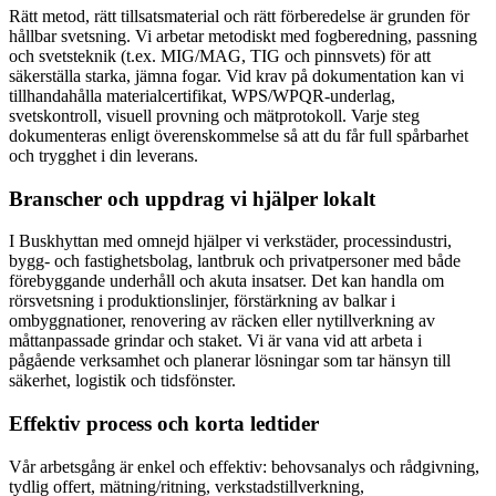
Rätt metod, rätt tillsatsmaterial och rätt förberedelse är grunden för
hållbar svetsning. Vi arbetar metodiskt med fogberedning, passning
och svetsteknik (t.ex. MIG/MAG, TIG och pinnsvets) för att
säkerställa starka, jämna fogar. Vid krav på dokumentation kan vi
tillhandahålla materialcertifikat, WPS/WPQR-underlag,
svetskontroll, visuell provning och mätprotokoll. Varje steg
dokumenteras enligt överenskommelse så att du får full spårbarhet
och trygghet i din leverans.
Branscher och uppdrag vi hjälper lokalt
I Buskhyttan med omnejd hjälper vi verkstäder, processindustri,
bygg- och fastighetsbolag, lantbruk och privatpersoner med både
förebyggande underhåll och akuta insatser. Det kan handla om
rörsvetsning i produktionslinjer, förstärkning av balkar i
ombyggnationer, renovering av räcken eller nytillverkning av
måttanpassade grindar och staket. Vi är vana vid att arbeta i
pågående verksamhet och planerar lösningar som tar hänsyn till
säkerhet, logistik och tidsfönster.
Effektiv process och korta ledtider
Vår arbetsgång är enkel och effektiv: behovsanalys och rådgivning,
tydlig offert, mätning/ritning, verkstadstillverkning,