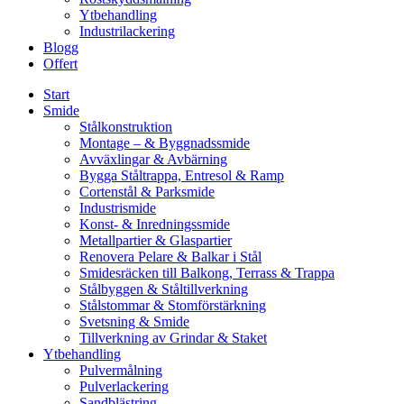
Ytbehandling
Industrilackering
Blogg
Offert
Start
Smide
Stålkonstruktion
Montage – & Byggnadssmide
Avväxlingar & Avbärning
Bygga Ståltrappa, Entresol & Ramp
Cortenstål & Parksmide
Industrismide
Konst- & Inredningssmide
Metallpartier & Glaspartier
Renovera Pelare & Balkar i Stål
Smidesräcken till Balkong, Terrass & Trappa
Stålbyggen & Ståltillverkning
Stålstommar & Stomförstärkning
Svetsning & Smide
Tillverkning av Grindar & Staket
Ytbehandling
Pulvermålning
Pulverlackering
Sandblästring