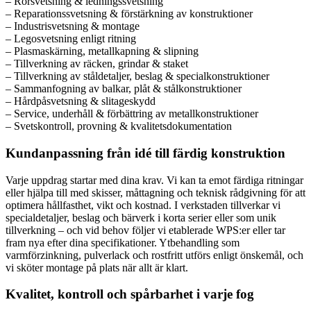
– Rörsvetsning & ledningssvetsning
– Reparationssvetsning & förstärkning av konstruktioner
– Industrisvetsning & montage
– Legosvetsning enligt ritning
– Plasmaskärning, metallkapning & slipning
– Tillverkning av räcken, grindar & staket
– Tillverkning av ståldetaljer, beslag & specialkonstruktioner
– Sammanfogning av balkar, plåt & stålkonstruktioner
– Hårdpåsvetsning & slitageskydd
– Service, underhåll & förbättring av metallkonstruktioner
– Svetskontroll, provning & kvalitetsdokumentation
Kundanpassning från idé till färdig konstruktion
Varje uppdrag startar med dina krav. Vi kan ta emot färdiga ritningar
eller hjälpa till med skisser, måttagning och teknisk rådgivning för att
optimera hållfasthet, vikt och kostnad. I verkstaden tillverkar vi
specialdetaljer, beslag och bärverk i korta serier eller som unik
tillverkning – och vid behov följer vi etablerade WPS:er eller tar
fram nya efter dina specifikationer. Ytbehandling som
varmförzinkning, pulverlack och rostfritt utförs enligt önskemål, och
vi sköter montage på plats när allt är klart.
Kvalitet, kontroll och spårbarhet i varje fog