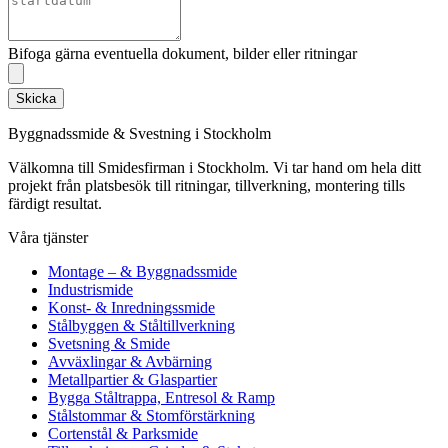
Bifoga gärna eventuella dokument, bilder eller ritningar
Skicka
Byggnadssmide & Svestning i Stockholm
Välkomna till Smidesfirman i Stockholm. Vi tar hand om hela ditt
projekt från platsbesök till ritningar, tillverkning, montering tills
färdigt resultat.
Våra tjänster
Montage – & Byggnadssmide
Industrismide
Konst- & Inredningssmide
Stålbyggen & Ståltillverkning
Svetsning & Smide
Avväxlingar & Avbärning
Metallpartier & Glaspartier
Bygga Ståltrappa, Entresol & Ramp
Stålstommar & Stomförstärkning
Cortenstål & Parksmide