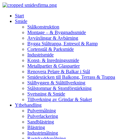
Skip
to
Start
content
Smide
Stålkonstruktion
Montage – & Byggnadssmide
Avväxlingar & Avbärning
Bygga Ståltrappa, Entresol & Ramp
Cortenstål & Parksmide
Industrismide
Konst- & Inredningssmide
Metallpartier & Glaspartier
Renovera Pelare & Balkar i Stål
Smidesräcken till Balkong, Terrass & Trappa
Stålbyggen & Ståltillverkning
Stålstommar & Stomförstärkning
Svetsning & Smide
Tillverkning av Grindar & Staket
Ytbehandling
Pulvermålning
Pulverlackering
Sandblästring
Blästring
Industrimålning
Rostskyddsmålning