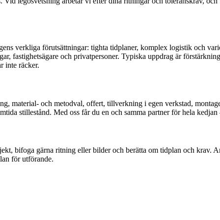
Vid legosvetsning arbetar vi efter dina ritningar och toleranskrav, och 
 verkliga förutsättningar: tighta tidplaner, komplex logistik och vari
r, fastighetsägare och privatpersoner. Typiska uppdrag är förstärkning a
 inte räcker.
g, material- och metodval, offert, tillverkning i egen verkstad, montage
tida stillestånd. Med oss får du en och samma partner för hela kedjan – 
ojekt, bifoga gärna ritning eller bilder och berätta om tidplan och krav. 
an för utförande.