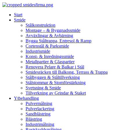
Skip
to
Start
content
Smide
Stålkonstruktion
Montage – & Byggnadssmide
Avväxlingar & Avbärning
Bygga Ståltrappa, Entresol & Ramp
Cortenstål & Parksmide
Industrismide
Konst- & Inredningssmide
Metallpartier & Glaspartier
Renovera Pelare & Balkar i Stål
Smidesräcken till Balkong, Terrass & Trappa
Stålbyggen & Ståltillverkning
Stålstommar & Stomförstärkning
Svetsning & Smide
Tillverkning av Grindar & Staket
Ytbehandling
Pulvermålning
Pulverlackering
Sandblästring
Blästring
Industrimålning
Rostskyddsmålning