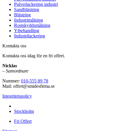
Pulverlackering industri
Sandblästring
Blästring
Industrimålning
Rostskyddsmålning
Ytbehandling
Industrilackering
Kontakta oss
Kontakta oss idag för en fri offert.
Nicklas
–
Samordnare
Nummer:
010-555 89 78
Mail: offert@smidesfirma.se
Integritetspolicy
Vi utför arbeten i hela
Stockholm
Fri Offert