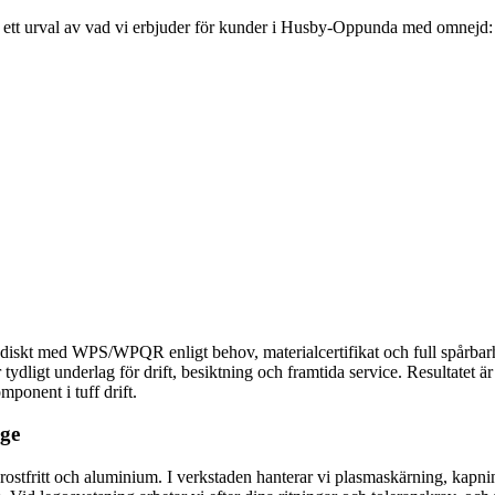
är ett urval av vad vi erbjuder för kunder i Husby-Oppunda med omnejd:
etodiskt med WPS/WPQR enligt behov, materialcertifikat och full spårbar
dligt underlag för drift, besiktning och framtida service. Resultatet är
omponent i tuff drift.
age
tfritt och aluminium. I verkstaden hanterar vi plasmaskärning, kapning