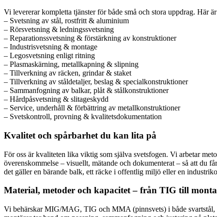
Vi levererar kompletta tjänster för både små och stora uppdrag. Här 
– Svetsning av stål, rostfritt & aluminium
– Rörsvetsning & ledningssvetsning
– Reparationssvetsning & förstärkning av konstruktioner
– Industrisvetsning & montage
– Legosvetsning enligt ritning
– Plasmaskärning, metallkapning & slipning
– Tillverkning av räcken, grindar & staket
– Tillverkning av ståldetaljer, beslag & specialkonstruktioner
– Sammanfogning av balkar, plåt & stålkonstruktioner
– Hårdpåsvetsning & slitageskydd
– Service, underhåll & förbättring av metallkonstruktioner
– Svetskontroll, provning & kvalitetsdokumentation
Kvalitet och spårbarhet du kan lita på
För oss är kvaliteten lika viktig som själva svetsfogen. Vi arbetar m
överenskommelse – visuellt, mätande och dokumenterat – så att du får ty
det gäller en bärande balk, ett räcke i offentlig miljö eller en industrik
Material, metoder och kapacitet – från TIG till mont
Vi behärskar MIG/MAG, TIG och MMA (pinnsvets) i både svartstål, ros