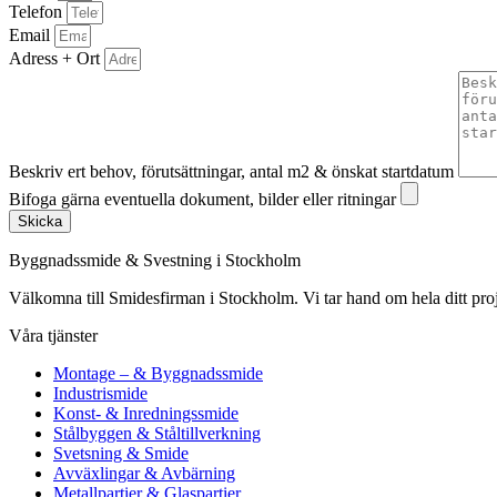
Telefon
Email
Adress + Ort
Beskriv ert behov, förutsättningar, antal m2 & önskat startdatum
Bifoga gärna eventuella dokument, bilder eller ritningar
Skicka
Byggnadssmide & Svestning i Stockholm
Välkomna till Smidesfirman i Stockholm. Vi tar hand om hela ditt projekt 
Våra tjänster
Montage – & Byggnadssmide
Industrismide
Konst- & Inredningssmide
Stålbyggen & Ståltillverkning
Svetsning & Smide
Avväxlingar & Avbärning
Metallpartier & Glaspartier