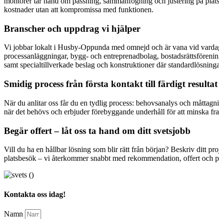
montörer tar hand om passning, sammanfogning och justering på plats. 
kostnader utan att kompromissa med funktionen.
Branscher och uppdrag vi hjälper
Vi jobbar lokalt i Husby-Oppunda med omnejd och är vana vid vardagens
processanläggningar, bygg- och entreprenadbolag, bostadsrättsföreninga
samt specialtillverkade beslag och konstruktioner där standardlösningar
Smidig process från första kontakt till färdigt resultat
När du anlitar oss får du en tydlig process: behovsanalys och måttagnin
när det behövs och erbjuder förebyggande underhåll för att minska fram
Begär offert – låt oss ta hand om ditt svetsjobb
Vill du ha en hållbar lösning som blir rätt från början? Beskriv ditt pr
platsbesök – vi återkommer snabbt med rekommendation, offert och pl
Kontakta oss idag!
Namn