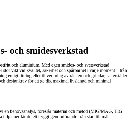
s- och smidesverkstad
rostfritt och aluminium. Med egen smides- och svetsverkstad
r stor vikt vid kvalitet, säkerhet och spårbarhet i varje moment – från
g enligt ritning eller tillverkning av räcken och grindar, säkerställer
g och designkrav för att ge dig maximal livslängd och minimal
 gör vi en behovsanalys, föreslår material och metod (MIG/MAG, TIG
tidplaner får du ett tryggt genomförande från start till mål.