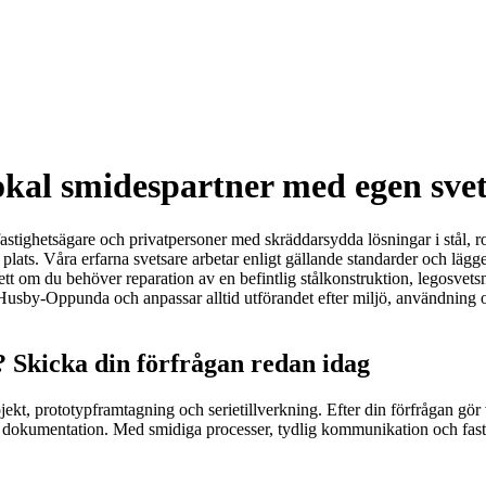
kal smidespartner med egen svet
fastighetsägare och privatpersoner med skräddarsydda lösningar i stål, 
plats. Våra erfarna svetsare arbetar enligt gällande standarder och lägge
t om du behöver reparation av en befintlig stålkonstruktion, legosvetsnin
ig i Husby-Oppunda och anpassar alltid utförandet efter miljö, användnin
 Skicka din förfrågan redan idag
projekt, prototypframtagning och serietillverkning. Efter din förfrågan
ch dokumentation. Med smidiga processer, tydlig kommunikation och fasta 