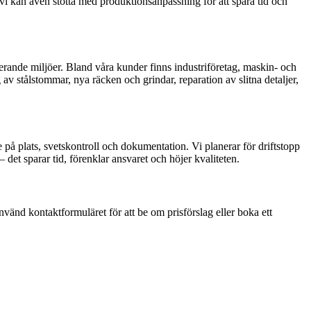
vi kan även stötta med produktionsanpassning för att spara tid och
erande miljöer. Bland våra kunder finns industriföretag, maskin- och
v stålstommar, nya räcken och grindar, reparation av slitna detaljer,
 på plats, svetskontroll och dokumentation. Vi planerar för driftstopp
det sparar tid, förenklar ansvaret och höjer kvaliteten.
Använd kontaktformuläret för att be om prisförslag eller boka ett