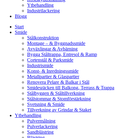
Ytbehandling
Industrilackering
Blogg
Start
Smide
Stålkonstruktion
Montage – & Byggnadssmide
Avväxlingar & Avbärning
Bygga Ståltrappa, Entresol & Ramp
Cortenstål & Parksmide
Industrismide
Konst- & Inredningssmide
Metallpartier & Glaspartier
Renovera Pelare & Balkar i Stål
Smidesräcken till Balkong, Terrass & Trappa
Stålbyggen & Ståltillverkning
Stålstommar & Stomförstärkning
Svetsning & Smide
Tillverkning av Grindar & Staket
Ytbehandling
Pulvermålning
Pulverlackering
Sandblästring
Blästring