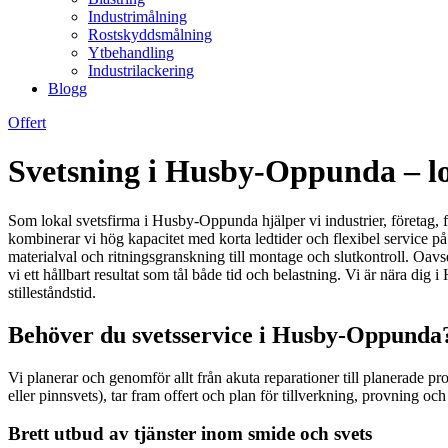
Industrimålning
Rostskyddsmålning
Ytbehandling
Industrilackering
Blogg
Offert
Svetsning i Husby-Oppunda – lo
Som lokal svetsfirma i Husby-Oppunda hjälper vi industrier, företag, 
kombinerar vi hög kapacitet med korta ledtider och flexibel service på 
materialval och ritningsgranskning till montage och slutkontroll. Oavset
vi ett hållbart resultat som tål både tid och belastning. Vi är nära d
stilleståndstid.
Behöver du svetsservice i Husby-Oppunda?
Vi planerar och genomför allt från akuta reparationer till planerade 
eller pinnsvets), tar fram offert och plan för tillverkning, provning o
Brett utbud av tjänster inom smide och svets