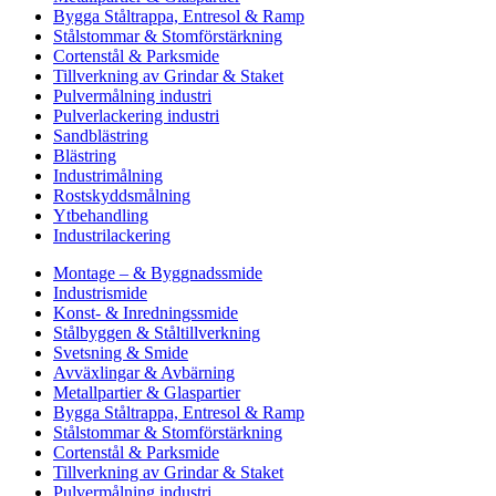
Bygga Ståltrappa, Entresol & Ramp
Stålstommar & Stomförstärkning
Cortenstål & Parksmide
Tillverkning av Grindar & Staket
Pulvermålning industri
Pulverlackering industri
Sandblästring
Blästring
Industrimålning
Rostskyddsmålning
Ytbehandling
Industrilackering
Montage – & Byggnadssmide
Industrismide
Konst- & Inredningssmide
Stålbyggen & Ståltillverkning
Svetsning & Smide
Avväxlingar & Avbärning
Metallpartier & Glaspartier
Bygga Ståltrappa, Entresol & Ramp
Stålstommar & Stomförstärkning
Cortenstål & Parksmide
Tillverkning av Grindar & Staket
Pulvermålning industri